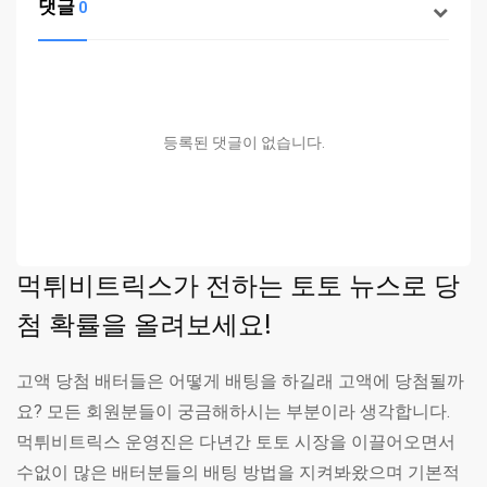
댓글
0
등록된 댓글이 없습니다.
먹튀비트릭스가 전하는 토토 뉴스로 당
첨 확률을 올려보세요!
고액 당첨 배터들은 어떻게 배팅을 하길래 고액에 당첨될까
요? 모든 회원분들이 궁금해하시는 부분이라 생각합니다.
먹튀비트릭스 운영진은 다년간 토토 시장을 이끌어오면서
수없이 많은 배터분들의 배팅 방법을 지켜봐왔으며 기본적