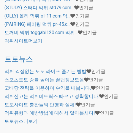
(STUDY) 스터디 먹튀 std79.com…
인기글
(OLLY) 올리 먹튀 ol-11.com 먹…
인기글
(PAIRING) 페어링 먹튀 pr-45.c…
인기글
토깨비 먹튀 toggabi120.com 먹튀…
인기글
먹튀사이트
더보기
토토뉴스
먹튀 걱정없는 토토 라이프 즐기는 방법
인기글
스포츠토토 승률 높이는 꿀팁정보모음
인기글
고배당 전략을 이용하여 수익을 내봅시다.
인기글
먹튀신고는 먹튀비트릭스 빠르고 정확합니다.
인기글
토토사이트 총판들의 만행과 실체!
인기글
먹튀유형과 예방방법에 대해서 알아봅시다!
인기글
토토뉴스
더보기