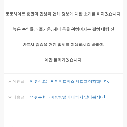
토토사이트 총판의 만행과 업체 정보에 대한 소개를 마치겠습니다.
높은 수익률과 즐거움, 재미 등을 위하여서는 필히 배팅 전
반드시 검증을 거친 업체를 이용하시길 바라며,
이만 물러가겠습니다.
이전글
먹튀신고는 먹튀비트릭스 빠르고 정확합니다.
다음글
먹튀유형과 예방방법에 대해서 알아봅시다!