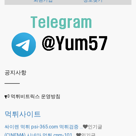
공지사항
먹튀비트릭스 운영방침
먹튀사이트
싸이렌 먹튀 psi-365.com 먹튀검증 …
인기글
(CINEMA) 시네마 먹튀 cnm-101.…
인기글