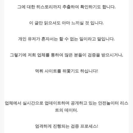
그에 대한 히스토리까지 추출하여 확인하기도 합니다.
이 글만 읽으셔도 아마 느끼실 것 입니다.
개인 유저가 혼자서는 할 수 없는 일이라고 말입니다.
그렇기에 저희 업체를 통하여 많은 분들이 검증을 받으시거나,
먹튀 사이트를 뒤쫓기도 하십니다!
업체에서 실시간으로 업데이트하며 공개하고 있는 안전놀이터 리스
트의 데이터.
엄격하게 진행되는 검증 프로세스!