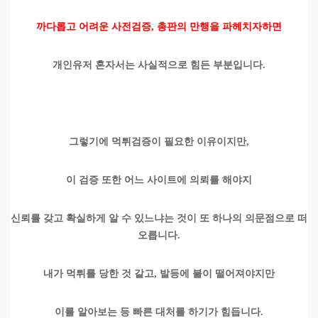
까다롭고 어려운 사전검증, 총판의 만행을 파헤치자하면
개인유저 혼자서는 사실적으로 힘든 부분입니다.
그렇기에 먹튀검증이 필요한 이유이지만,
이 검증 또한 어느 사이트에 의뢰를 해야지
신뢰를 갖고 확실하게 알 수 있느냐는 것이 또 하나의 의문점으로 떠
오릅니다.
내가 먹튀를 당한 것 같고, 발등에 불이 떨어져야지만
이를 알아보는 등 빠른 대처를 하기가 힘듭니다.