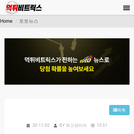
Home
토토뉴스
목록
20-11-02
BY
최고관리자
15:51