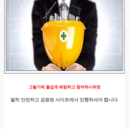
그렇기에 즐겁게 배팅하고 참여하시려면
필히 안전하고 검증된 사이트에서 진행하셔야 합니다.