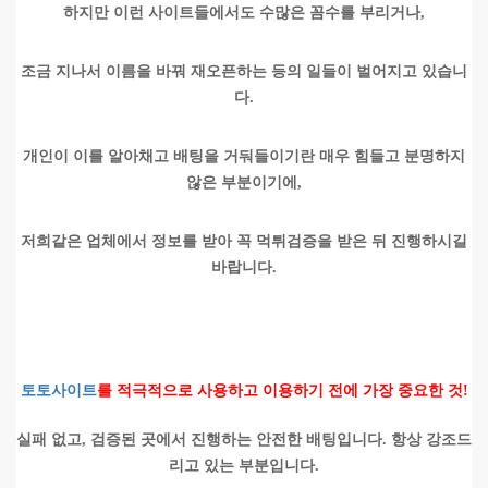
하지만 이런 사이트들에서도 수많은 꼼수를 부리거나,
조금 지나서 이름을 바꿔 재오픈하는 등의 일들이 벌어지고 있습니
다.
개인이 이를 알아채고 배팅을 거둬들이기란 매우 힘들고 분명하지
않은 부분이기에,
저희같은 업체에서 정보를 받아 꼭 먹튀검증을 받은 뒤 진행하시길
바랍니다.
토토사이트
를 적극적으로 사용하고 이용하기 전에 가장 중요한 것!
실패 없고, 검증된 곳에서 진행하는 안전한 배팅입니다. 항상 강조드
리고 있는 부분입니다.