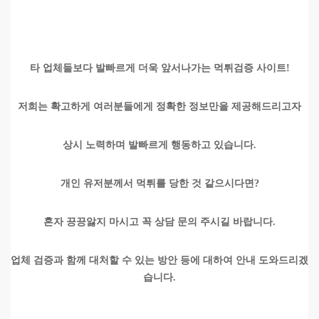
타 업체들보다 발빠르게 더욱 앞서나가는 먹튀검증 사이트!
저희는 확고하게 여러분들에게 정확한 정보만을 제공해드리고자
상시 노력하며 발빠르게 행동하고 있습니다.
개인 유저분께서 먹튀를 당한 것 같으시다면?
혼자 끙끙앓지 마시고 꼭 상담 문의 주시길 바랍니다.
업체 검증과 함께 대처할 수 있는 방안 등에 대하여 안내 도와드리겠
습니다.