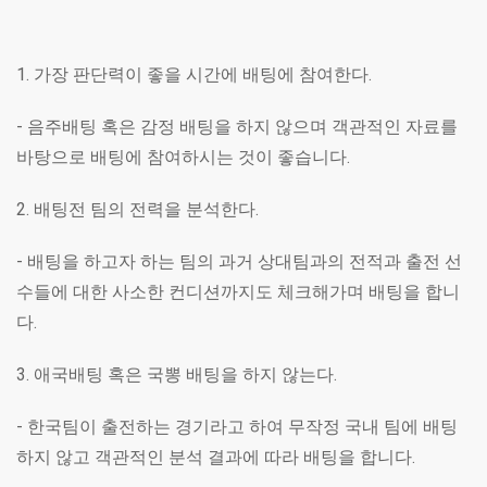
1. 가장 판단력이 좋을 시간에 배팅에 참여한다.
- 음주배팅 혹은 감정 배팅을 하지 않으며 객관적인 자료를
바탕으로 배팅에 참여하시는 것이 좋습니다.
2. 배팅전 팀의 전력을 분석한다.
- 배팅을 하고자 하는 팀의 과거 상대팀과의 전적과 출전 선
수들에 대한 사소한 컨디션까지도 체크해가며 배팅을 합니
다.
3. 애국배팅 혹은 국뽕 배팅을 하지 않는다.
- 한국팀이 출전하는 경기라고 하여 무작정 국내 팀에 배팅
하지 않고 객관적인 분석 결과에 따라 배팅을 합니다.