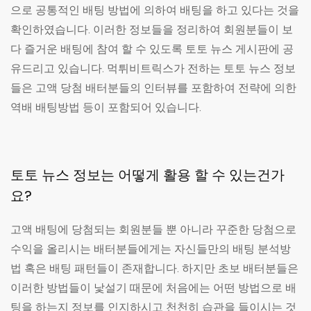
으로 공통적인 배팅 방법에 의하여 배팅을 하고 있다는 것을
확인하였습니다. 이러한 정보들을 정리하여 회원분들이 보
다 즐거운 배팅에 참여 할 수 있도록 토토 뉴스 게시판에 공
유드리고 있습니다. 먹튀비트릭스가 전하는 토토 뉴스 정보
들은 고액 당첨 배터분들의 인터뷰를 포함하여 전략에 의한
역배 배팅방법 등이 포함되어 있습니다.
토토 뉴스 정보는 어떻게 활용 할 수 있는건가
요?
고액 배팅에 당첨되는 회원분들 뿐 아니라 꾸준한 당첨으로
수익을 올리시는 배터분들에게는 자신들만의 배팅 분석방
법 혹은 배팅 패턴들이 존재합니다. 하지만 초보 배터분들은
이러한 방법들이 낯설기 때문에 처음에는 어떤 방법으로 배
팅을 하는지 정보를 인지하시고 천천히 습관을 들이시는 것