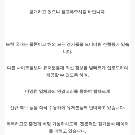
공개하고 있으니 참고해주시길 바랍니다.
또한 국내는 물론이고 해외 모든 경기들을 모니터링 진행중에 있습
니다.
다른 사이트들보다 유저분들께 최신 정보를 발빠르게 업로드하여
제공할 수 있도록 하며,
다양한 업체와의 연결고리를 통하여 발빠르게
신규 제보 등을 적극 수용하여 유저분들께 안내하고 있습니다.
똑똑하고도 즐겁게 배팅 가능하시도록, 전문적인 경기분석 데이터
를 더하고 있습니다.