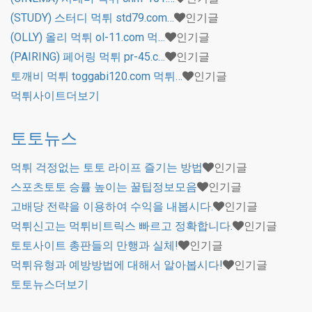
(STUDY) 스터디 먹튀 std79.com…
인기글
(OLLY) 올리 먹튀 ol-11.com 먹…
인기글
(PAIRING) 페어링 먹튀 pr-45.c…
인기글
토깨비 먹튀 toggabi120.com 먹튀…
인기글
먹튀사이트
더보기
토토뉴스
먹튀 걱정없는 토토 라이프 즐기는 방법
인기글
스포츠토토 승률 높이는 꿀팁정보모음
인기글
고배당 전략을 이용하여 수익을 내봅시다.
인기글
먹튀신고는 먹튀비트릭스 빠르고 정확합니다.
인기글
토토사이트 총판들의 만행과 실체!
인기글
먹튀유형과 예방방법에 대해서 알아봅시다!
인기글
토토뉴스
더보기