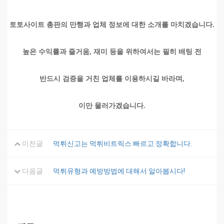
토토사이트 총판의 만행과 업체 정보에 대한 소개를 마치겠습니다.
높은 수익률과 즐거움, 재미 등을 위하여서는 필히 배팅 전
반드시 검증을 거친 업체를 이용하시길 바라며,
이만 물러가겠습니다.
이전글
먹튀신고는 먹튀비트릭스 빠르고 정확합니다.
다음글
먹튀유형과 예방방법에 대해서 알아봅시다!