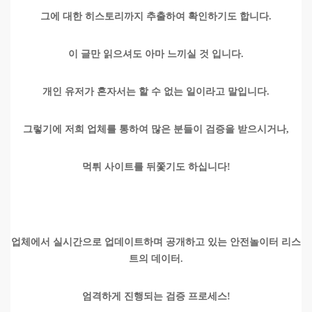
그에 대한 히스토리까지 추출하여 확인하기도 합니다.
이 글만 읽으셔도 아마 느끼실 것 입니다.
개인 유저가 혼자서는 할 수 없는 일이라고 말입니다.
그렇기에 저희 업체를 통하여 많은 분들이 검증을 받으시거나,
먹튀 사이트를 뒤쫓기도 하십니다!
업체에서 실시간으로 업데이트하며 공개하고 있는 안전놀이터 리스
트의 데이터.
엄격하게 진행되는 검증 프로세스!