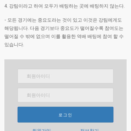
4. 강팀이라고 하여 모두가 배팅하는 곳에 배팅하지 않는다.
- 모든 경기에는 중요도라는 것이 있고 이것은 강팀에게도
해당됩니다. 다음 경기보다 중요도가 떨어질수록 참여도는
떨어질 수 밖에 없으며 이를 활용한 역배 배팅에 참여 할 수
있습니다.
로그인
회원가입
정보찾기