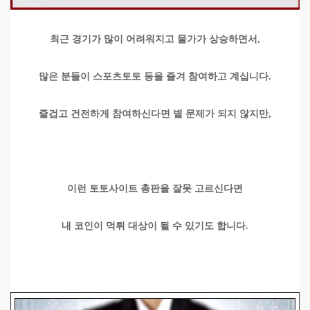
최근 경기가 많이 어려워지고 물가가 상승하면서,
많은 분들이 스포츠토토 등을 즐겨 참여하고 계십니다.
즐겁고 건전하게 참여하신다면 별 문제가 되지 않지만,
이런 토토사이트 총판을 잘못 고르신다면
내 코인이 먹튀 대상이 될 수 있기도 합니다.