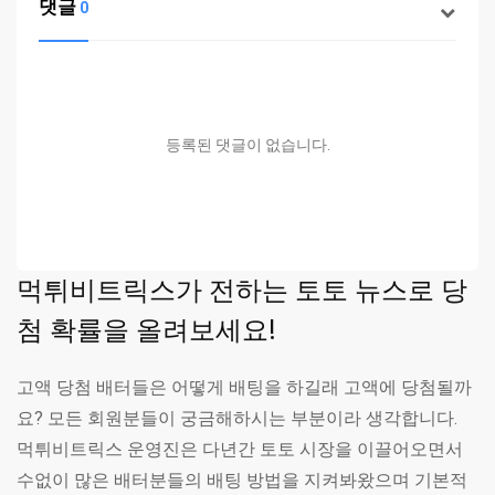
댓글
0
등록된 댓글이 없습니다.
먹튀비트릭스가 전하는 토토 뉴스로 당
첨 확률을 올려보세요!
고액 당첨 배터들은 어떻게 배팅을 하길래 고액에 당첨될까
요? 모든 회원분들이 궁금해하시는 부분이라 생각합니다.
먹튀비트릭스 운영진은 다년간 토토 시장을 이끌어오면서
수없이 많은 배터분들의 배팅 방법을 지켜봐왔으며 기본적