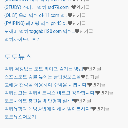
(STUDY) 스터디 먹튀 std79.com…
인기글
(OLLY) 올리 먹튀 ol-11.com 먹…
인기글
(PAIRING) 페어링 먹튀 pr-45.c…
인기글
토깨비 먹튀 toggabi120.com 먹튀…
인기글
먹튀사이트
더보기
토토뉴스
먹튀 걱정없는 토토 라이프 즐기는 방법
인기글
스포츠토토 승률 높이는 꿀팁정보모음
인기글
고배당 전략을 이용하여 수익을 내봅시다.
인기글
먹튀신고는 먹튀비트릭스 빠르고 정확합니다.
인기글
토토사이트 총판들의 만행과 실체!
인기글
먹튀유형과 예방방법에 대해서 알아봅시다!
인기글
토토뉴스
더보기