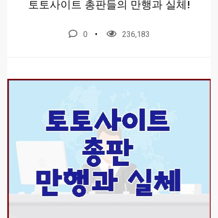
토토사이트 총판들의 만행과 실체!
0
236,183