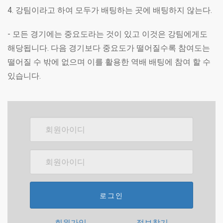
4. 강팀이라고 하여 모두가 배팅하는 곳에 배팅하지 않는다.
- 모든 경기에는 중요도라는 것이 있고 이것은 강팀에게도
해당됩니다. 다음 경기보다 중요도가 떨어질수록 참여도는
떨어질 수 밖에 없으며 이를 활용한 역배 배팅에 참여 할 수
있습니다.
로그인
회원가입
정보찾기