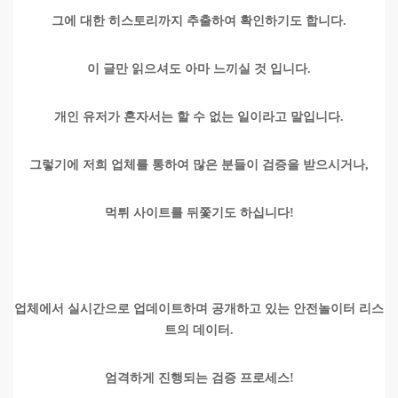
그에 대한 히스토리까지 추출하여 확인하기도 합니다.
이 글만 읽으셔도 아마 느끼실 것 입니다.
개인 유저가 혼자서는 할 수 없는 일이라고 말입니다.
그렇기에 저희 업체를 통하여 많은 분들이 검증을 받으시거나,
먹튀 사이트를 뒤쫓기도 하십니다!
업체에서 실시간으로 업데이트하며 공개하고 있는 안전놀이터 리스
트의 데이터.
엄격하게 진행되는 검증 프로세스!