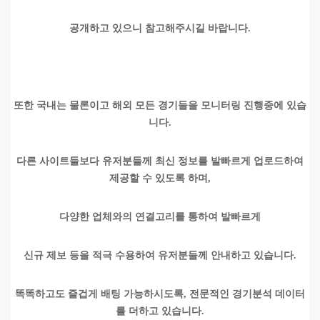
공개하고 있으니 참고해주시길 바랍니다.
또한 국내는 물론이고 해외 모든 경기들을 모니터링 진행중에 있습
니다.
다른 사이트들보다 유저분들께 최신 정보를 발빠르게 업로드하여
제공할 수 있도록 하며,
다양한 업체와의 연결고리를 통하여 발빠르게
신규 제보 등을 적극 수용하여 유저분들께 안내하고 있습니다.
똑똑하고도 즐겁게 배팅 가능하시도록, 전문적인 경기분석 데이터
를 더하고 있습니다.