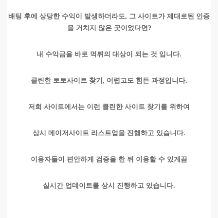
배팅 후에 상당한 수익이 발생하더라도, 그 사이트가 제대로된 인증
을 거치지 않은 곳이었다면?
내 수익금을 바로 먹튀의 대상이 되는 것 입니다.
클린한 토토사이트 찾기, 어렵고도 힘든 과정입니다.
저희 사이트에서는 이런 클린한 사이트 찾기를 위하여
상시 메이저사이트 리스트업을 진행하고 있습니다.
이용자들이 편안하게 검증을 한 뒤 이용할 수 있게끔
실시간 업데이트를 상시 진행하고 있습니다.