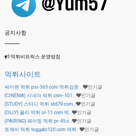
공지사항
먹튀비트릭스 운영방침
먹튀사이트
싸이렌 먹튀 psi-365.com 먹튀검증 …
인기글
(CINEMA) 시네마 먹튀 cnm-101.…
인기글
(STUDY) 스터디 먹튀 std79.com…
인기글
(OLLY) 올리 먹튀 ol-11.com 먹…
인기글
(PAIRING) 페어링 먹튀 pr-45.c…
인기글
토깨비 먹튀 toggabi120.com 먹튀…
인기글