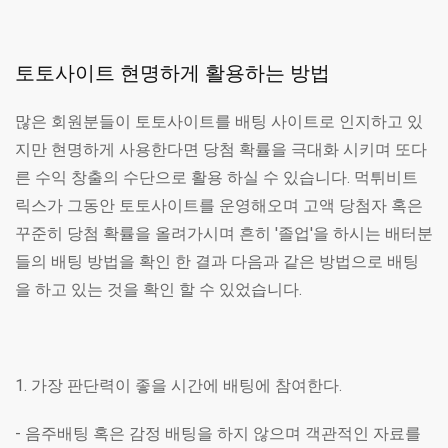
토토사이트 현명하게 활용하는 방법
많은 회원분들이 토토사이트를 배팅 사이트로 인지하고 있
지만 현명하게 사용한다면 당첨 확률을 극대화 시키며 또다
른 수익 창출의 수단으로 활용 하실 수 있습니다. 먹튀비트
릭스가 그동안 토토사이트를 운영해오며 고액 당첨자 혹은
꾸준히 당첨 확률을 올려가시며 흔히 '졸업'을 하시는 배터분
들의 배팅 방법을 확인 한 결과 다음과 같은 방법으로 배팅
을 하고 있는 것을 확인 할 수 있었습니다.
1. 가장 판단력이 좋을 시간에 배팅에 참여한다.
- 음주배팅 혹은 감정 배팅을 하지 않으며 객관적인 자료를