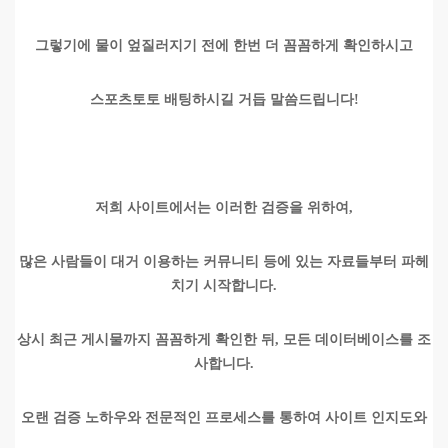
그렇기에 물이 엎질러지기 전에 한번 더 꼼꼼하게 확인하시고
스포츠토토 배팅하시길 거듭 말씀드립니다!
저희 사이트에서는 이러한 검증을 위하여,
많은 사람들이 대거 이용하는 커뮤니티 등에 있는 자료들부터 파헤
치기 시작합니다.
상시 최근 게시물까지 꼼꼼하게 확인한 뒤, 모든 데이터베이스를 조
사합니다.
오랜 검증 노하우와 전문적인 프로세스를 통하여 사이트 인지도와