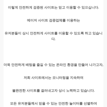
이렇게 안전하게 검증된 사이트는 믿고 이용할 수 있으십니다.
메이저 사이트 검증업체를 이용하는
유저분들이 상시 안전하게 사이트를 이용할 수 있도록 하고 있습니
다.
더욱 안전하게 배팅을 즐길 수 있는 온라인 환경을 만들어 나가고자,
저희 사이트에서는 모니터링을 지속하며
불완전한 사이트를 걸러내고자 상시 노력하고 있습니다.
모든 유저분들께서 믿을 수 있는 안전한 놀이터를 선별하여