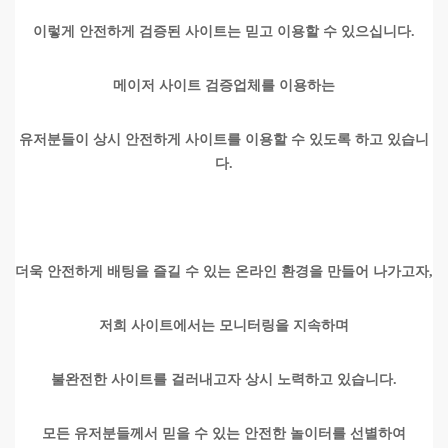
이렇게 안전하게 검증된 사이트는 믿고 이용할 수 있으십니다.
메이저 사이트 검증업체를 이용하는
유저분들이 상시 안전하게 사이트를 이용할 수 있도록 하고 있습니
다.
더욱 안전하게 배팅을 즐길 수 있는 온라인 환경을 만들어 나가고자,
저희 사이트에서는 모니터링을 지속하며
불완전한 사이트를 걸러내고자 상시 노력하고 있습니다.
모든 유저분들께서 믿을 수 있는 안전한 놀이터를 선별하여