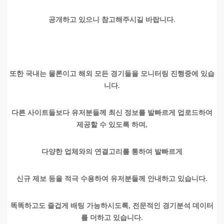
공개하고 있으니 참고해주시길 바랍니다.
또한 국내는 물론이고 해외 모든 경기들을 모니터링 진행중에 있습
니다.
다른 사이트들보다 유저분들께 최신 정보를 발빠르게 업로드하여
제공할 수 있도록 하며,
다양한 업체와의 연결고리를 통하여 발빠르게
신규 제보 등을 적극 수용하여 유저분들께 안내하고 있습니다.
똑똑하고도 즐겁게 배팅 가능하시도록, 전문적인 경기분석 데이터
를 더하고 있습니다.