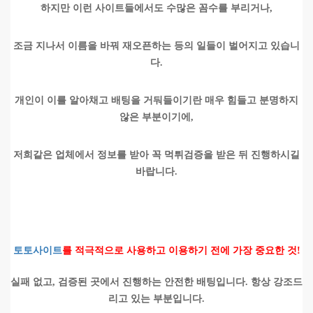
하지만 이런 사이트들에서도 수많은 꼼수를 부리거나,
조금 지나서 이름을 바꿔 재오픈하는 등의 일들이 벌어지고 있습니
다.
개인이 이를 알아채고 배팅을 거둬들이기란 매우 힘들고 분명하지
않은 부분이기에,
저희같은 업체에서 정보를 받아 꼭 먹튀검증을 받은 뒤 진행하시길
바랍니다.
토토사이트
를 적극적으로 사용하고 이용하기 전에 가장 중요한 것!
실패 없고, 검증된 곳에서 진행하는 안전한 배팅입니다. 항상 강조드
리고 있는 부분입니다.