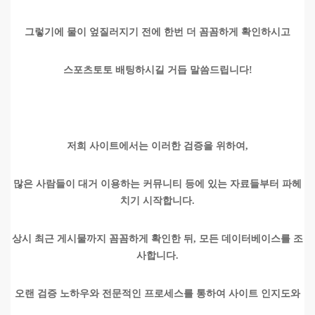
그렇기에 물이 엎질러지기 전에 한번 더 꼼꼼하게 확인하시고
스포츠토토 배팅하시길 거듭 말씀드립니다!
저희 사이트에서는 이러한 검증을 위하여,
많은 사람들이 대거 이용하는 커뮤니티 등에 있는 자료들부터 파헤
치기 시작합니다.
상시 최근 게시물까지 꼼꼼하게 확인한 뒤, 모든 데이터베이스를 조
사합니다.
오랜 검증 노하우와 전문적인 프로세스를 통하여 사이트 인지도와