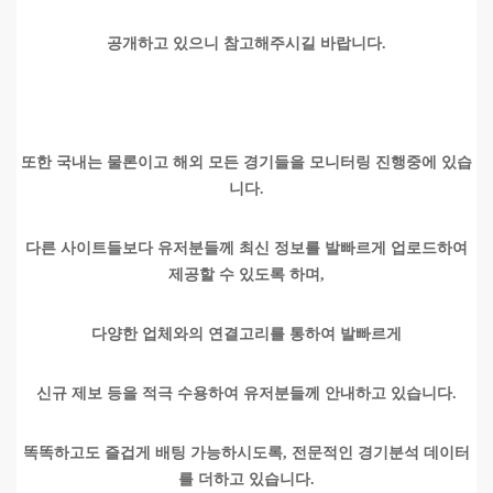
공개하고 있으니 참고해주시길 바랍니다.
또한 국내는 물론이고 해외 모든 경기들을 모니터링 진행중에 있습
니다.
다른 사이트들보다 유저분들께 최신 정보를 발빠르게 업로드하여
제공할 수 있도록 하며,
다양한 업체와의 연결고리를 통하여 발빠르게
신규 제보 등을 적극 수용하여 유저분들께 안내하고 있습니다.
똑똑하고도 즐겁게 배팅 가능하시도록, 전문적인 경기분석 데이터
를 더하고 있습니다.