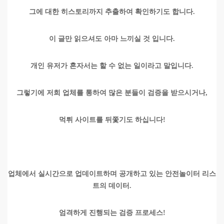
그에 대한 히스토리까지 추출하여 확인하기도 합니다.
이 글만 읽으셔도 아마 느끼실 것 입니다.
개인 유저가 혼자서는 할 수 없는 일이라고 말입니다.
그렇기에 저희 업체를 통하여 많은 분들이 검증을 받으시거나,
먹튀 사이트를 뒤쫓기도 하십니다!
업체에서 실시간으로 업데이트하며 공개하고 있는 안전놀이터 리스
트의 데이터.
엄격하게 진행되는 검증 프로세스!