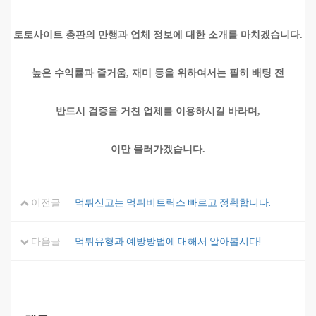
토토사이트 총판의 만행과 업체 정보에 대한 소개를 마치겠습니다.
높은 수익률과 즐거움, 재미 등을 위하여서는 필히 배팅 전
반드시 검증을 거친 업체를 이용하시길 바라며,
이만 물러가겠습니다.
이전글
먹튀신고는 먹튀비트릭스 빠르고 정확합니다.
다음글
먹튀유형과 예방방법에 대해서 알아봅시다!