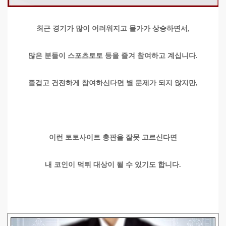
최근 경기가 많이 어려워지고 물가가 상승하면서,
많은 분들이 스포츠토토 등을 즐겨 참여하고 계십니다.
즐겁고 건전하게 참여하신다면 별 문제가 되지 않지만,
이런 토토사이트 총판을 잘못 고르신다면
내 코인이 먹튀 대상이 될 수 있기도 합니다.