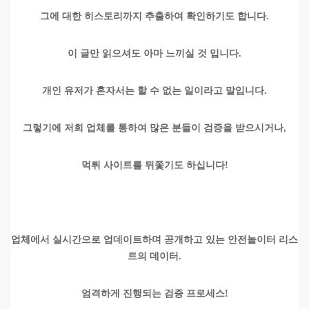
그에 대한 히스토리까지 추출하여 확인하기도 합니다.
이 글만 읽으셔도 아마 느끼실 것 입니다.
개인 유저가 혼자서는 할 수 없는 일이라고 말입니다.
그렇기에 저희 업체를 통하여 많은 분들이 검증을 받으시거나,
먹튀 사이트를 뒤쫓기도 하십니다!
업체에서 실시간으로 업데이트하며 공개하고 있는 안전놀이터 리스
트의 데이터.
엄격하게 진행되는 검증 프로세스!