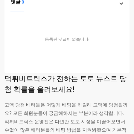
댓글
0
등록된 댓글이 없습니다.
먹튀비트릭스가 전하는 토토 뉴스로 당
첨 확률을 올려보세요!
고액 당첨 배터들은 어떻게 배팅을 하길래 고액에 당첨될까
요? 모든 회원분들이 궁금해하시는 부분이라 생각합니다.
먹튀비트릭스 운영진은 다년간 토토 시장을 이끌어오면서
수없이 많은 배터분들의 배팅 방법을 지켜봐왔으며 기본적