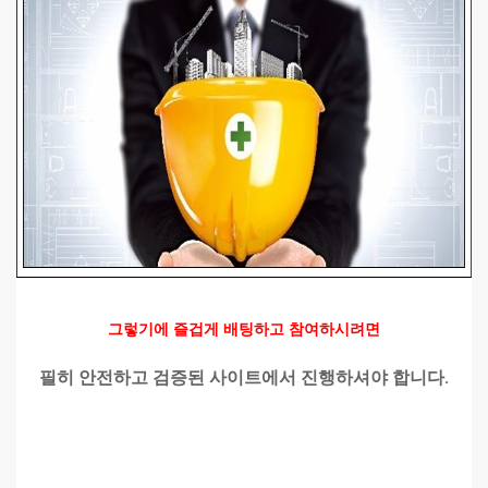
그렇기에 즐겁게 배팅하고 참여하시려면
필히 안전하고 검증된 사이트에서 진행하셔야 합니다.