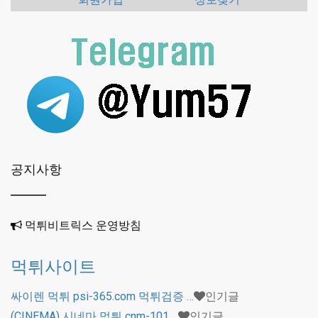
공지사항
먹튀비트릭스 운영방침
먹튀사이트
싸이렌 먹튀 psi-365.com 먹튀검증 …
인기글
(CINEMA) 시네마 먹튀 cnm-101.…
인기글