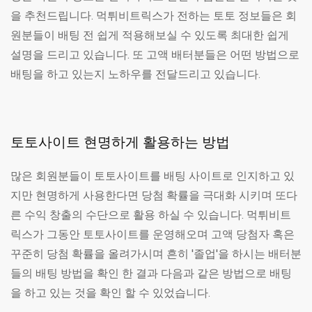
을 추천드립니다. 먹튀비트릭스가 전하는 토토 정보들은 회
원분들이 배팅 전 쉽게 적용해보실 수 있도록 최대한 쉽게
설명을 드리고 있습니다. 또 고액 배터분들은 어떤 방법으로
배팅을 하고 있는지 노하우를 전달드리고 있습니다.
토토사이트 현명하게 활용하는 방법
많은 회원분들이 토토사이트를 배팅 사이트로 인지하고 있
지만 현명하게 사용한다면 당첨 확률을 극대화 시키며 또다
른 수익 창출의 수단으로 활용 하실 수 있습니다. 먹튀비트
릭스가 그동안 토토사이트를 운영해오며 고액 당첨자 혹은
꾸준히 당첨 확률을 올려가시며 흔히 '졸업'을 하시는 배터분
들의 배팅 방법을 확인 한 결과 다음과 같은 방법으로 배팅
을 하고 있는 것을 확인 할 수 있었습니다.