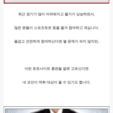
최근 경기가 많이 어려워지고 물가가 상승하면서,
많은 분들이 스포츠토토 등을 즐겨 참여하고 계십니다.
즐겁고 건전하게 참여하신다면 별 문제가 되지 않지만,
이런 토토사이트 총판을 잘못 고르신다면
내 코인이 먹튀 대상이 될 수 있기도 합니다.