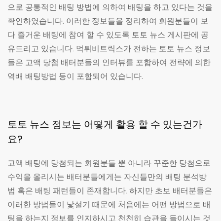
으로 공통적인 배팅 방법에 의하여 배팅을 하고 있다는 것을
확인하였습니다. 이러한 정보들을 정리하여 회원분들이 보
다 즐거운 배팅에 참여 할 수 있도록 토토 뉴스 게시판에 공
유드리고 있습니다. 먹튀비트릭스가 전하는 토토 뉴스 정보
들은 고액 당첨 배터분들의 인터뷰를 포함하여 전략에 의한
역배 배팅방법 등이 포함되어 있습니다.
토토 뉴스 정보는 어떻게 활용 할 수 있는건가
요?
고액 배팅에 당첨되는 회원분들 뿐 아니라 꾸준한 당첨으로
수익을 올리시는 배터분들에게는 자신들만의 배팅 분석방
법 혹은 배팅 패턴들이 존재합니다. 하지만 초보 배터분들은
이러한 방법들이 낯설기 때문에 처음에는 어떤 방법으로 배
팅을 하는지 정보를 인지하시고 천천히 습관을 들이시는 것