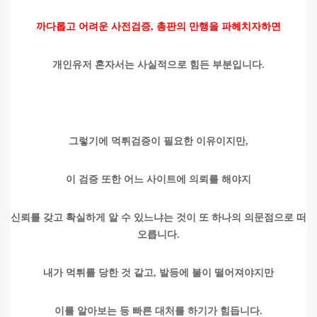
까다롭고 어려운 사전검증, 총판의 만행을 파헤치자하면
개인유저 혼자서는 사실적으로 힘든 부분입니다.
그렇기에 먹튀검증이 필요한 이유이지만,
이 검증 또한 어느 사이트에 의뢰를 해야지
신뢰를 갖고 확실하게 알 수 있느냐는 것이 또 하나의 의문점으로 떠
오릅니다.
내가 먹튀를 당한 것 같고, 발등에 불이 떨어져야지만
이를 알아보는 등 빠른 대처를 하기가 힘듭니다.