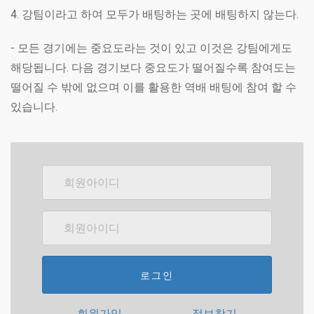
4. 강팀이라고 하여 모두가 배팅하는 곳에 배팅하지 않는다.
- 모든 경기에는 중요도라는 것이 있고 이것은 강팀에게도
해당됩니다. 다음 경기보다 중요도가 떨어질수록 참여도는
떨어질 수 밖에 없으며 이를 활용한 역배 배팅에 참여 할 수
있습니다.
로그인
회원가입
정보찾기