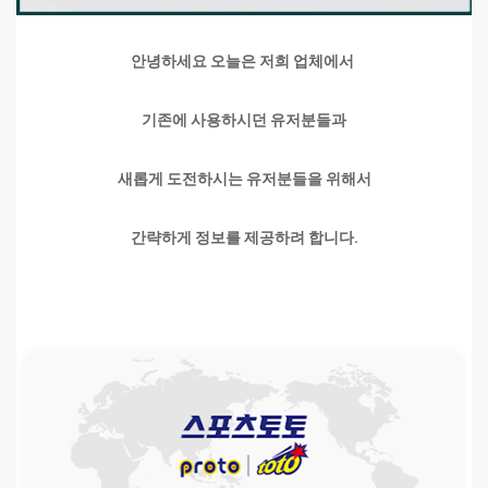
안녕하세요 오늘은 저희 업체에서
기존에 사용하시던 유저분들과
새롭게 도전하시는 유저분들을 위해서
간략하게 정보를 제공하려 합니다.