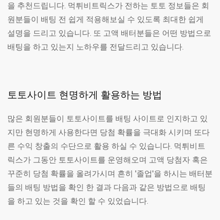
을 추천드립니다. 먹튀비트릭스가 전하는 토토 정보들은 회
원분들이 배팅 전 쉽게 적용해보실 수 있도록 최대한 쉽게
설명을 드리고 있습니다. 또 고액 배터분들은 어떤 방법으로
배팅을 하고 있는지 노하우를 전달드리고 있습니다.
토토사이트 현명하게 활용하는 방법
많은 회원분들이 토토사이트를 배팅 사이트로 인지하고 있
지만 현명하게 사용한다면 당첨 확률을 극대화 시키며 또다
른 수익 창출의 수단으로 활용 하실 수 있습니다. 먹튀비트
릭스가 그동안 토토사이트를 운영해오며 고액 당첨자 혹은
꾸준히 당첨 확률을 올려가시며 흔히 '졸업'을 하시는 배터분
들의 배팅 방법을 확인 한 결과 다음과 같은 방법으로 배팅
을 하고 있는 것을 확인 할 수 있었습니다.