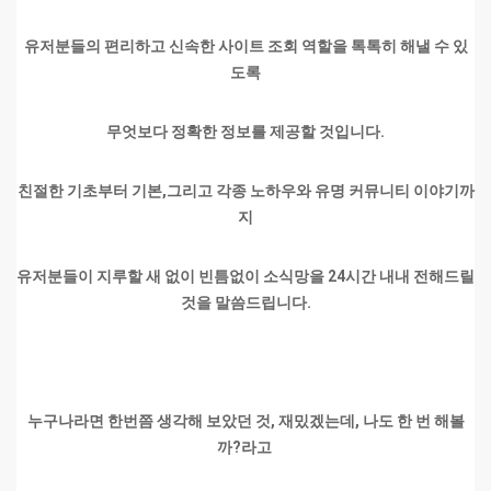
유저분들의 편리하고 신속한 사이트 조회 역할을 톡톡히 해낼 수 있
도록
무엇보다 정확한 정보를 제공할 것입니다.
친절한 기초부터 기본,그리고 각종 노하우와 유명 커뮤니티 이야기까
지
유저분들이 지루할 새 없이 빈틈없이 소식망을 24시간 내내 전해드릴
것을 말씀드립니다.
누구나라면 한번쯤 생각해 보았던 것, 재밌겠는데, 나도 한 번 해볼
까?라고