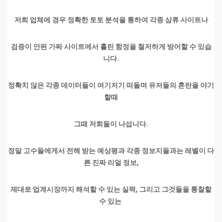
저희 업체에 경우 정확한 토토 분석을 통하여 각종 삼류 사이트나
검증이 안된 가짜 사이트에서 흘린 함정을 철저하게 방어할 수 있습
니다.
정확치 않은 각종 데이터들이 여기저기 떠돌며 유저들의 혼란을 야기
할때
그때 저희들이 나섭니다.
정말 고수들에게서 전해 받는 예상평과 각종 정보지들과는 레벨이 다
른 진짜 리얼 정보,
제대로 업계시장까지 해석할 수 있는 실력, 그리고 그것들을 통찰할
수 있는