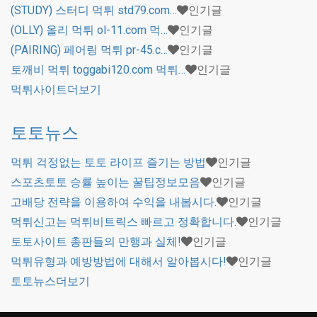
(STUDY) 스터디 먹튀 std79.com…
인기글
(OLLY) 올리 먹튀 ol-11.com 먹…
인기글
(PAIRING) 페어링 먹튀 pr-45.c…
인기글
토깨비 먹튀 toggabi120.com 먹튀…
인기글
먹튀사이트
더보기
토토뉴스
먹튀 걱정없는 토토 라이프 즐기는 방법
인기글
스포츠토토 승률 높이는 꿀팁정보모음
인기글
고배당 전략을 이용하여 수익을 내봅시다.
인기글
먹튀신고는 먹튀비트릭스 빠르고 정확합니다.
인기글
토토사이트 총판들의 만행과 실체!
인기글
먹튀유형과 예방방법에 대해서 알아봅시다!
인기글
토토뉴스
더보기