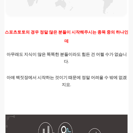
스포츠토토의 경우 정말 많은 분들이 시작해주시는 종목 중의 하나인
데
아무래도 지식이 많은 똑똑한 분들이라도 힘든 건 어쩔 수가 없습니
다.
아얘 백짓장에서 시작하는 것이기 때문에 정말 어려울 수 밖에 없겠
지요.