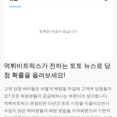
등록된 댓글이 없습니다.
먹튀비트릭스가 전하는 토토 뉴스로 당
첨 확률을 올려보세요!
고액 당첨 배터들은 어떻게 배팅을 하길래 고액에 당첨될까
요? 모든 회원분들이 궁금해하시는 부분이라 생각합니다.
먹튀비트릭스 운영진은 다년간 토토 시장을 이끌어오면서
수없이 많은 배터분들의 배팅 방법을 지켜봐왔으며 기본적