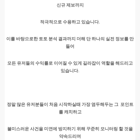
신규 제보까지
적극적으로 수용하고 있습니다.
이를 바탕으로한 토토 분석 결과까지 더해 단 하나의 실전 정보를 만
들어
모든 유저들의 수익률로 이어질 수 있게 길라잡이 역할을 해드리고
있습니다.
정말 많은 유저분들이 처음 시작하실때 가장 염두해두는 그 포인트
를 캐치하고
불미스러운 사건을 미연에 방지하기 위해 꾸준히 모니터링 할 것을
약속드리며