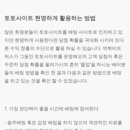
토토사이트 현명하게 활용하는 방법
많은 회원분들이 토토사이트를 배팅 사이트로 인지하고 있
지만 현명하게 사용한다면 당첨 확률을 극대화 시키며 또다
른 수익 창출의 수단으로 활용 하실 수 있습니다. 먹튀비트
릭스가 그동안 토토사이트를 운영해오며 고액 당첨자 혹은
꾸준히 당첨 확률을 올려가시며 흔히 '졸업'을 하시는 배터분
들의 배팅 방법을 확인 한 결과 다음과 같은 방법으로 배팅
을 하고 있는 것을 확인 할 수 있었습니다.
1. 가장 판단력이 좋을 시간에 배팅에 참여한다.
- 음주배팅 혹은 감정 배팅을 하지 않으며 객관적인 자료를