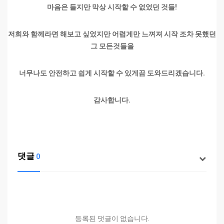
마음은 들지만 막상 시작할 수 없었던 것들!
저희와 함께라면 해보고 싶었지만 어렵게만 느껴져 시작 조차 못했던
그 모든것들을
너무나도 안전하고 쉽게 시작할 수 있게끔 도와드리겠습니다.
감사합니다.
댓글
0
등록된 댓글이 없습니다.