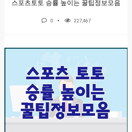
스포츠토토 승률 높이는 꿀팁정보모음
0
227,467