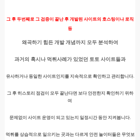
그 후 두번째로 그 검증이 끝난 후 개발된 사이트의 호스팅이나 로직
등
왜곡하기 힘든
개발 개념까지 모두 분석하여
과거의 혹시나 먹튀사례가 있었던 토토 사이트들과
유사하거나 동일한 사이트인지를 지속적으로 확인하고 관리합니다.
그 후 히스토리 점검이 모두 끝난다면 보다 안전한지 확인하기 위하
여
문제없이 사이트 운영이 되고 있는지 일정시간 동안 지켜봅니다.
먹튀를 상습적으로 일으키는 곳과는 다르게 안전 놀이터들은 무엇보