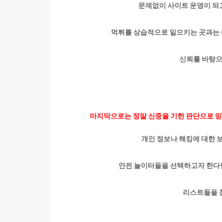
문제없이 사이트 운영이 되
먹튀를 상습적으로 일으키는 곳과는
신뢰를 바탕으
마지막으로는 정말 신중을 기한 판단으로 믿
개인 정보나 해킹에 대한 
안전 놀이터들을 선택하고자 한다면
리스트들을 