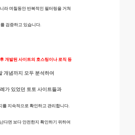
아니라 며칠동안 반복적인 필터링을 거쳐
를 검증하고 있습니다.
 후 개발된 사이트의 호스팅이나 로직 등
발 개념까지 모두 분석하여
례가 있었던 토토 사이트들과
지를 지속적으로 확인하고 관리합니다.
끝난다면 보다 안전한지 확인하기 위하여