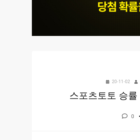
20-11-02
스포츠토토 승률
0