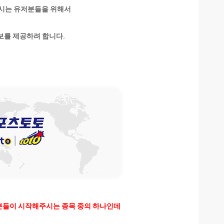
시는 유저분들을 위해서
보를 제공하려 합니다.
분들이 시작해주시는 종목 중의 하나인데