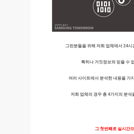
그런분들을 위해 저희 업체에서 24시
특히나 거짓정보와 믿을 수 
여러 사이트에서 분석한 내용을 가
저희 업체의 경우 총 4가지의 분석
그 첫번째로 실시간으