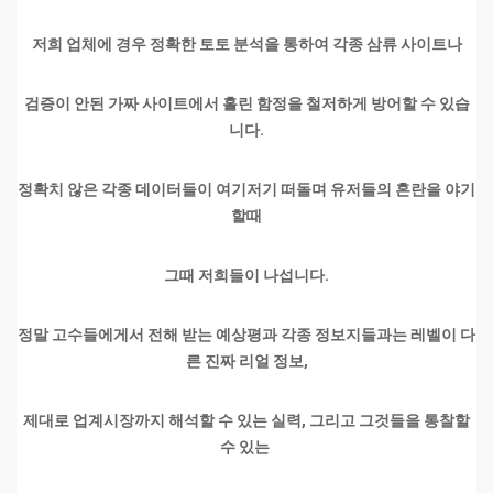
저희 업체에 경우 정확한 토토 분석을 통하여 각종 삼류 사이트나
검증이 안된 가짜 사이트에서 흘린 함정을 철저하게 방어할 수 있습
니다.
정확치 않은 각종 데이터들이 여기저기 떠돌며 유저들의 혼란을 야기
할때
그때 저희들이 나섭니다.
정말 고수들에게서 전해 받는 예상평과 각종 정보지들과는 레벨이 다
른 진짜 리얼 정보,
제대로 업계시장까지 해석할 수 있는 실력, 그리고 그것들을 통찰할
수 있는