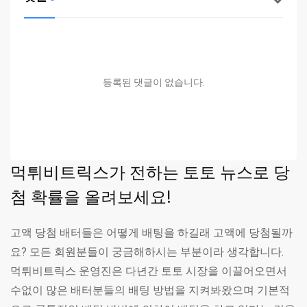
등록된 댓글이 없습니다.
먹튀비트릭스가 전하는 토토 뉴스로 당
첨 확률을 올려보세요!
고액 당첨 배터들은 어떻게 배팅을 하길래 고액에 당첨될까
요? 모든 회원분들이 궁금해하시는 부분이라 생각합니다.
먹튀비트릭스 운영진은 다년간 토토 시장을 이끌어오면서
수없이 많은 배터분들의 배팅 방법을 지켜봐왔으며 기본적