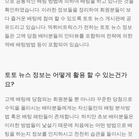
으로 공통적인 배팅 방법에 의하여 배팅을 하고 있다는 것을
확인하였습니다. 이러한 정보들을 정리하여 회원분들이 보
다 즐거운 배팅에 참여 할 수 있도록 토토 뉴스 게시판에 공
유드리고 있습니다. 먹튀비트릭스가 전하는 토토 뉴스 정보
들은 고액 당첨 배터분들의 인터뷰를 포함하여 전략에 의한
역배 배팅방법 등이 포함되어 있습니다.
토토 뉴스 정보는 어떻게 활용 할 수 있는건가
요?
고액 배팅에 당첨되는 회원분들 뿐 아니라 꾸준한 당첨으로
수익을 올리시는 배터분들에게는 자신들만의 배팅 분석방
법 혹은 배팅 패턴들이 존재합니다. 하지만 초보 배터분들은
이러한 방법들이 낯설기 때문에 처음에는 어떤 방법으로 배
팅을 하는지 정보를 인지하시고 천천히 습관을 들이시는 것