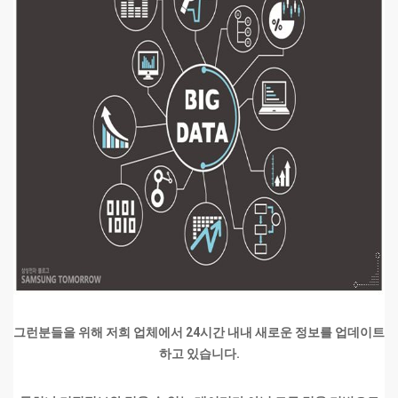
그런분들을 위해 저희 업체에서 24시간 내내 새로운 정보를 업데이트
하고 있습니다.