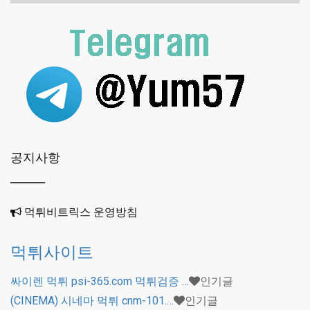
공지사항
먹튀비트릭스 운영방침
먹튀사이트
싸이렌 먹튀 psi-365.com 먹튀검증 …
인기글
(CINEMA) 시네마 먹튀 cnm-101.…
인기글