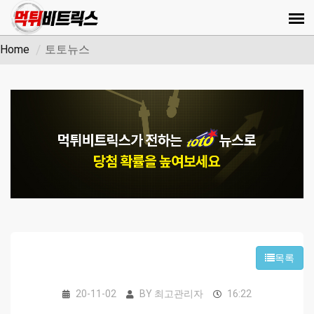
Home
토토뉴스
목록
20-11-02
BY
최고관리자
16:22