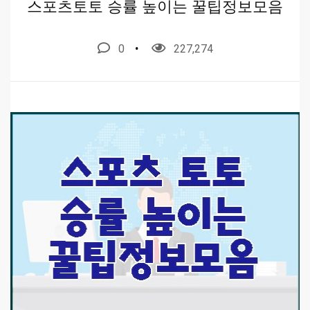
스포츠토토 승률 높이는 꿀팁정보모음
0
227,274