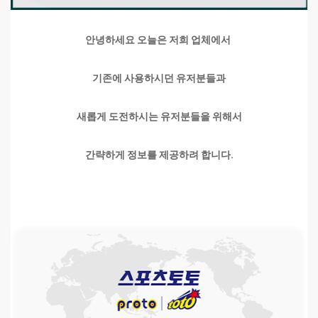
안녕하세요 오늘은 저희 업체에서
기존에 사용하시던 유저분들과
새롭게 도전하시는 유저분들을 위해서
간략하게 정보를 제공하려 합니다.