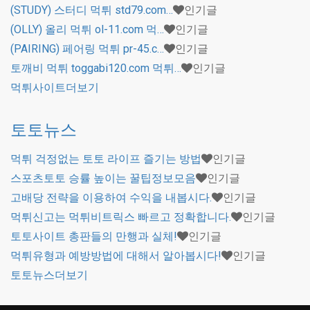
(STUDY) 스터디 먹튀 std79.com…
인기글
(OLLY) 올리 먹튀 ol-11.com 먹…
인기글
(PAIRING) 페어링 먹튀 pr-45.c…
인기글
토깨비 먹튀 toggabi120.com 먹튀…
인기글
먹튀사이트
더보기
토토뉴스
먹튀 걱정없는 토토 라이프 즐기는 방법
인기글
스포츠토토 승률 높이는 꿀팁정보모음
인기글
고배당 전략을 이용하여 수익을 내봅시다.
인기글
먹튀신고는 먹튀비트릭스 빠르고 정확합니다.
인기글
토토사이트 총판들의 만행과 실체!
인기글
먹튀유형과 예방방법에 대해서 알아봅시다!
인기글
토토뉴스
더보기