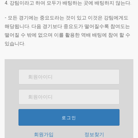
4. 강팀이라고 하여 모두가 배팅하는 곳에 배팅하지 않는다.
- 모든 경기에는 중요도라는 것이 있고 이것은 강팀에게도
해당됩니다. 다음 경기보다 중요도가 떨어질수록 참여도는
떨어질 수 밖에 없으며 이를 활용한 역배 배팅에 참여 할 수
있습니다.
로그인
회원가입
정보찾기