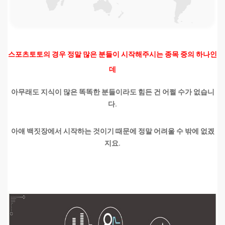
스포츠토토의 경우 정말 많은 분들이 시작해주시는 종목 중의 하나인
데
아무래도 지식이 많은 똑똑한 분들이라도 힘든 건 어쩔 수가 없습니
다.
아얘 백짓장에서 시작하는 것이기 때문에 정말 어려울 수 밖에 없겠
지요.