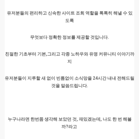
유저분들의 편리하고 신속한 사이트 조회 역할을 톡톡히 해낼 수 있
도록
무엇보다 정확한 정보를 제공할 것입니다.
친절한 기초부터 기본,그리고 각종 노하우와 유명 커뮤니티 이야기까
지
유저분들이 지루할 새 없이 빈틈없이 소식망을 24시간 내내 전해드릴
것을 말씀드립니다.
누구나라면 한번쯤 생각해 보았던 것, 재밌겠는데, 나도 한 번 해볼
까?라고