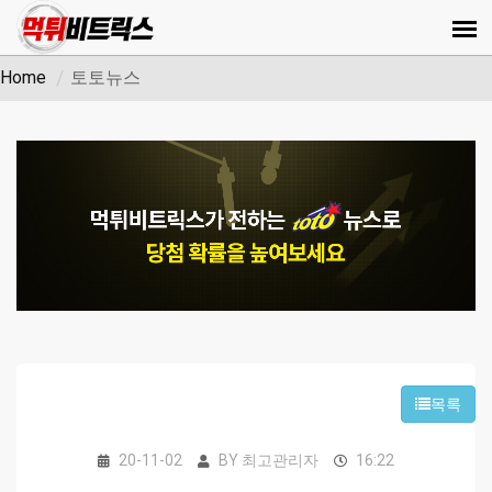
Home
토토뉴스
목록
20-11-02
BY
최고관리자
16:22