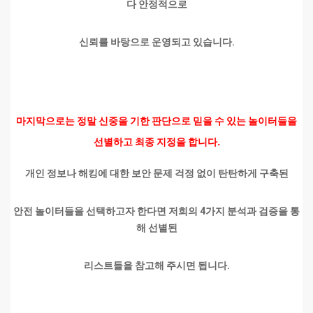
다 안정적으로
신뢰를 바탕으로 운영되고 있습니다.
마지막으로는 정말 신중을 기한 판단으로 믿을 수 있는 놀이터들을
선별하고 최종 지정을 합니다.
개인 정보나 해킹에 대한 보안 문제 걱정 없이 탄탄하게 구축된
안전 놀이터들을 선택하고자 한다면 저희의 4가지 분석과 검증을 통
해 선별된
리스트들을 참고해 주시면 됩니다.