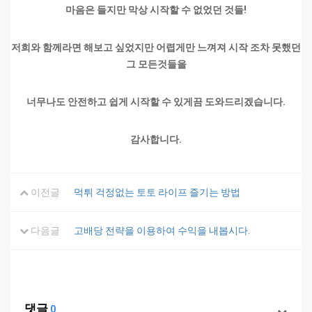
마음은 들지만 막상 시작할 수 없었던 것들!
저희와 함께라면 해보고 싶었지만 어렵게만 느껴져 시작 조차 못했던
그 모든것들을
너무나도 안전하고 쉽게 시작할 수 있게끔 도와드리겠습니다.
감사합니다.
이전글
먹튀 걱정없는 토토 라이프 즐기는 방법
다음글
고배당 전략을 이용하여 수익을 내봅시다.
댓글
0