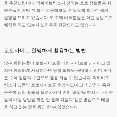
을 추천드립니다. 먹튀비트릭스가 전하는 토토 정보들은 회
원분들이 배팅 전 쉽게 적용해보실 수 있도록 최대한 쉽게
설명을 드리고 있습니다. 또 고액 배터분들은 어떤 방법으로
배팅을 하고 있는지 노하우를 전달드리고 있습니다.
토토사이트 현명하게 활용하는 방법
많은 회원분들이 토토사이트를 배팅 사이트로 인지하고 있
지만 현명하게 사용한다면 당첨 확률을 극대화 시키며 또다
른 수익 창출의 수단으로 활용 하실 수 있습니다. 먹튀비트
릭스가 그동안 토토사이트를 운영해오며 고액 당첨자 혹은
꾸준히 당첨 확률을 올려가시며 흔히 '졸업'을 하시는 배터분
들의 배팅 방법을 확인 한 결과 다음과 같은 방법으로 배팅
을 하고 있는 것을 확인 할 수 있었습니다.