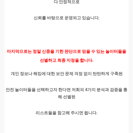
다 안정적으로
신뢰를 바탕으로 운영되고 있습니다.
마지막으로는 정말 신중을 기한 판단으로 믿을 수 있는 놀이터들을
선별하고 최종 지정을 합니다.
개인 정보나 해킹에 대한 보안 문제 걱정 없이 탄탄하게 구축된
안전 놀이터들을 선택하고자 한다면 저희의 4가지 분석과 검증을 통
해 선별된
리스트들을 참고해 주시면 됩니다.