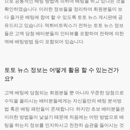
으로 공통적인 배팅 방법에 의하여 배팅을 하고 있다는 것을
확인하였습니다. 이러한 정보들을 정리하여 회원분들이 보
다 즐거운 배팅에 참여 할 수 있도록 토토 뉴스 게시판에 공
유드리고 있습니다. 먹튀비트릭스가 전하는 토토 뉴스 정보
들은 고액 당첨 배터분들의 인터뷰를 포함하여 전략에 의한
역배 배팅방법 등이 포함되어 있습니다.
토토 뉴스 정보는 어떻게 활용 할 수 있는건가
요?
고액 배팅에 당첨되는 회원분들 뿐 아니라 꾸준한 당첨으로
수익을 올리시는 배터분들에게는 자신들만의 배팅 분석방
법 혹은 배팅 패턴들이 존재합니다. 하지만 초보 배터분들은
이러한 방법들이 낯설기 때문에 처음에는 어떤 방법으로 배
팅을 하는지 정보를 인지하시고 천천히 습관을 들이시는 것