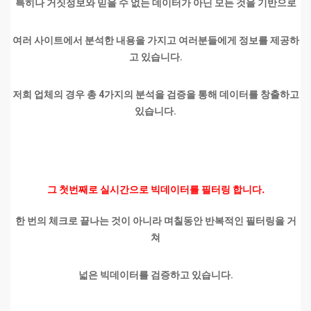
특히나 거짓정보와 믿을 수 없는 데이터가 아닌 모든 것을 기반으로
여러 사이트에서 분석한 내용을 가지고 여러분들에게 정보를 제공하
고 있습니다.
저희 업체의 경우 총 4가지의 분석을 검증을 통해 데이터를 창출하고
있습니다.
그 첫번째로 실시간으로 빅데이터를 필터링 합니다.
한 번의 체크로 끝나는 것이 아니라 며칠동안 반복적인 필터링을 거
쳐
넓은 빅데이터를 검증하고 있습니다.