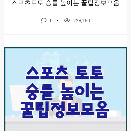
스포츠토토 승률 높이는 꿀팁정보모음
0
228,160