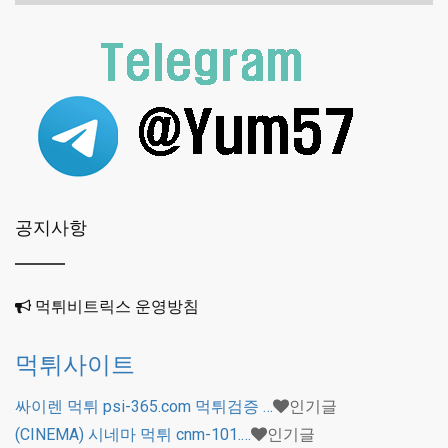
공지사항
먹튀비트릭스 운영방침
먹튀사이트
싸이렌 먹튀 psi-365.com 먹튀검증 …
인기글
(CINEMA) 시네마 먹튀 cnm-101.…
인기글