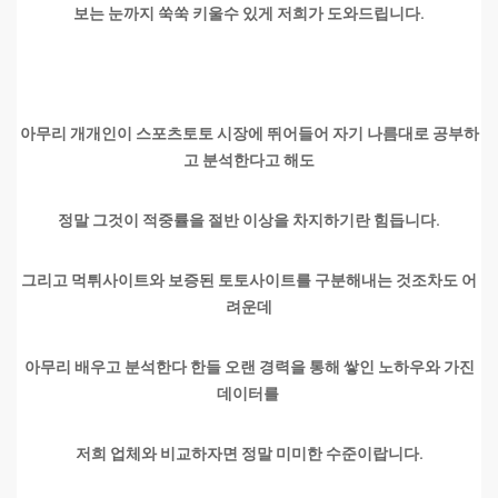
보는 눈까지 쑥쑥 키울수 있게 저희가 도와드립니다.
아무리 개개인이 스포츠토토 시장에 뛰어들어 자기 나름대로 공부하
고 분석한다고 해도
정말 그것이 적중률을 절반 이상을 차지하기란 힘듭니다.
그리고 먹튀사이트와 보증된 토토사이트를 구분해내는 것조차도 어
려운데
아무리 배우고 분석한다 한들 오랜 경력을 통해 쌓인 노하우와 가진
데이터를
저희 업체와 비교하자면 정말 미미한 수준이랍니다.