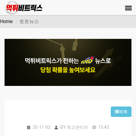
Home
토토뉴스
목록
20-11-02
BY
최고관리자
15:43