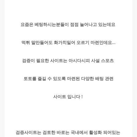
요즘은 베팅하시는분들이 점점 늘어나고 있는데요
먹튀 말만들어도 화가치밀어 오르기 마련인데요...
검증이 필요한 사이트는 아시다시피 사설 스포츠
토토를 즐길 수 있도록 마련된 다양한 배팅 관련
사이트 입니다 !
검증사이트는 검토한 바로는 국내에서 활성화 되어있는