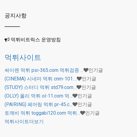
공지사항
먹튀비트릭스 운영방침
먹튀사이트
싸이렌 먹튀 psi-365.com 먹튀검증 …
인기글
(CINEMA) 시네마 먹튀 cnm-101.…
인기글
(STUDY) 스터디 먹튀 std79.com…
인기글
(OLLY) 올리 먹튀 ol-11.com 먹…
인기글
(PAIRING) 페어링 먹튀 pr-45.c…
인기글
토깨비 먹튀 toggabi120.com 먹튀…
인기글
먹튀사이트
더보기