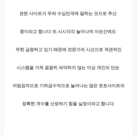
관련 사이트가 무려 수십만개에 달하는 것으로 추산
중이라고 합니다 또 시시각각 늘어나며 이순간에도
무한 급증하고 있기 때문에 전문가의 시선으로 객관적인
시스템을 거쳐 꼼꼼히 파악하지 않는 이상 개인의 단순
어림짐작으로 기하급수적으로 늘어나는 많은 토토사이트의
정확한 개수를 산정하기 힘들 실정이라고 합니다