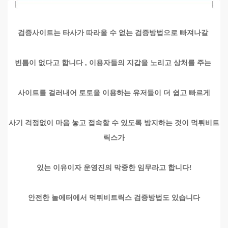
검증사이트는 타사가 따라올 수 없는 검증방법으로 빠져나갈
빈틈이 없다고 합니다 , 이용자들의 지갑을 노리고 상처를 주는
사이트를 걸러내어 토토을 이용하는 유저들이 더 쉽고 빠르게
사기 걱정없이 마음 놓고 접속할 수 있도록 방지하는 것이 먹튀비트
릭스가
있는 이유이자 운영진의 막중한 임무라고 합니다!
안전한 놀에터에서 먹튀비트릭스 검증방법도 있습니다