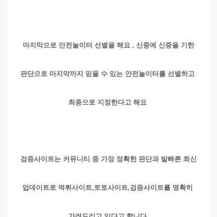
마지막으로 안전놀이터 선별을 해요 , 신중에 신중을 기한
판단으로 마지막까지 믿을 수 있는 안전놀이터를 선별하고
최종으로 지정한다고 해요
검증사이트는 커뮤니티 중 가장 정확한 판단과 발빠른 최신
업데이트로 먹튀사이트,토토사이트,검증사이트를 명확히
가려드리고 있다고 합니다