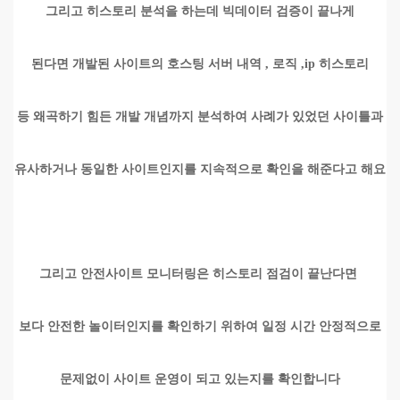
그리고 히스토리 분석을 하는데 빅데이터 검증이 끝나게
된다면 개발된 사이트의 호스팅 서버 내역 , 로직 ,ip 히스토리
등 왜곡하기 힘든 개발 개념까지 분석하여 사례가 있었던 사이틀과
유사하거나 동일한 사이트인지를 지속적으로 확인을 해준다고 해요
그리고 안전사이트 모니터링은 히스토리 점검이 끝난다면
보다 안전한 놀이터인지를 확인하기 위하여 일정 시간 안정적으로
문제없이 사이트 운영이 되고 있는지를 확인합니다