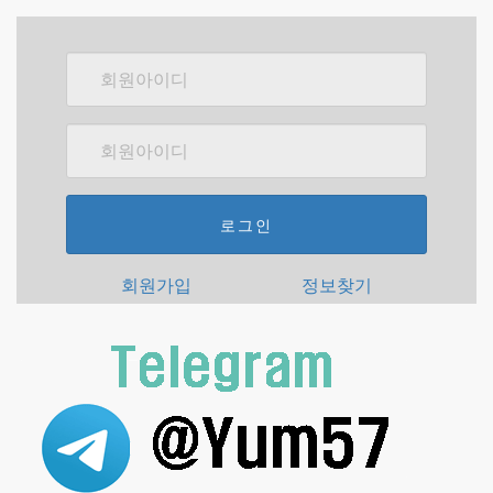
로그인
회원가입
정보찾기