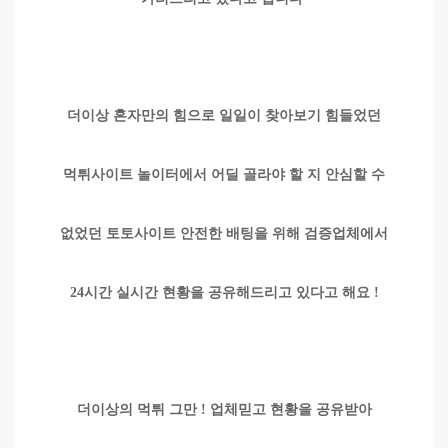
더이상 혼자만의 힘으로 일일이 찾아보기 힘들었던
먹튀사이트 놀이터에서 어딜 골라야 할 지 안심할 수
없었던 토토사이트 안전한 배팅을 위해 검증업체에서
24시간 실시간 현황을 공유해드리고 있다고 해요 !
더이상의 먹튀 그만 ! 업체믿고 현황을 공유받아