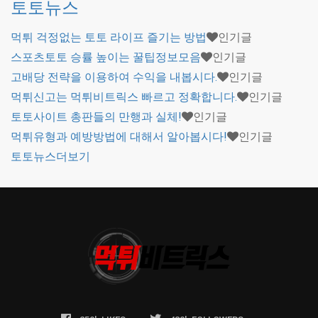
토토뉴스
먹튀 걱정없는 토토 라이프 즐기는 방법
인기글
스포츠토토 승률 높이는 꿀팁정보모음
인기글
고배당 전략을 이용하여 수익을 내봅시다.
인기글
먹튀신고는 먹튀비트릭스 빠르고 정확합니다.
인기글
토토사이트 총판들의 만행과 실체!
인기글
먹튀유형과 예방방법에 대해서 알아봅시다!
인기글
토토뉴스
더보기