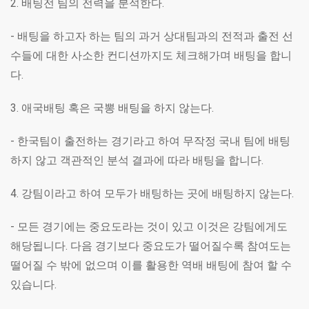
2. 배팅전 팀의 전력을 분석한다.
- 배팅을 하고자 하는 팀의 과거 상대팀과의 전적과 출전 선
수들에 대한 사소한 컨디션까지도 체크해가며 배팅을 합니
다.
3. 애국배팅 혹은 국뽕 배팅을 하지 않는다.
- 한국팀이 출전하는 경기라고 하여 무작정 국내 팀에 배팅
하지 않고 객관적인 분석 결과에 따라 배팅을 합니다.
4. 강팀이라고 하여 모두가 배팅하는 곳에 배팅하지 않는다.
- 모든 경기에는 중요도라는 것이 있고 이것은 강팀에게도
해당됩니다. 다음 경기보다 중요도가 떨어질수록 참여도는
떨어질 수 밖에 없으며 이를 활용한 역배 배팅에 참여 할 수
있습니다.