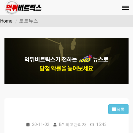
Home
토토뉴스
목록
20-11-02
BY
최고관리자
15:43