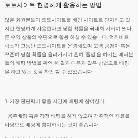
토토사이트 현명하게 활용하는 방법
많은 회원분들이 토토사이트를 배팅 사이트로 인지하고 있
지만 현명하게 사용한다면 당첨 확률을 극대화 시키며 또다
른 수익 창출의 수단으로 활용 하실 수 있습니다. 먹튀비트
릭스가 그동안 토토사이트를 운영해오며 고액 당첨자 혹은
꾸준히 당첨 확률을 올려가시며 흔히 '졸업'을 하시는 배터분
들의 배팅 방법을 확인 한 결과 다음과 같은 방법으로 배팅
을 하고 있는 것을 확인 할 수 있었습니다.
1. 가장 판단력이 좋을 시간에 배팅에 참여한다.
- 음주배팅 혹은 감정 배팅을 하지 않으며 객관적인 자료를
바탕으로 배팅에 참여하시는 것이 좋습니다.