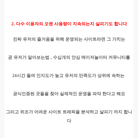
2. 다수 이용자의 오랜 사용량이 지속되는지 살피기도 합니다
진짜 유저의 즐거움을 위해 운영되는 사이트라면 그 가치는
곧 유저가 알아보는법 , 수십개의 안심 메이저놀이터 커뮤니티를
24시간 돌며 인지도가 높고 유저의 만족도가 상위에 속하는
공식인증된 곳들을 찾아 실제적인 운영을 파악 한다고 해요
그리고 위조가 어려운 사이트 트래픽을 분석하고 살피기 까지 합니
다