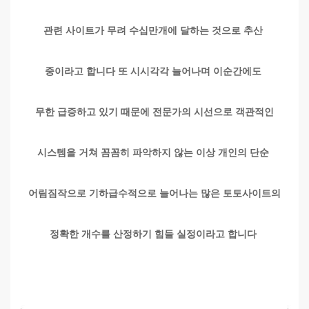
관련 사이트가 무려 수십만개에 달하는 것으로 추산
중이라고 합니다 또 시시각각 늘어나며 이순간에도
무한 급증하고 있기 때문에 전문가의 시선으로 객관적인
시스템을 거쳐 꼼꼼히 파악하지 않는 이상 개인의 단순
어림짐작으로 기하급수적으로 늘어나는 많은 토토사이트의
정확한 개수를 산정하기 힘들 실정이라고 합니다