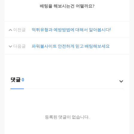
배팅을 해보시는건 어떨까요?
이전글
먹튀유형과 예방방법에 대해서 알아봅시다!
다음글
파워볼사이트 안전하게 믿고 배팅해보세요
댓글
0
등록된 댓글이 없습니다.