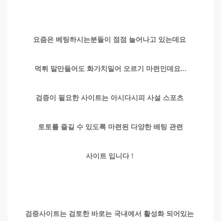
요즘은 베팅하시는분들이 점점 늘어나고 있는데요
먹튀 말만들어도 화가치밀어 오르기 마련인데요...
검증이 필요한 사이트는 아시다시피 사설 스포츠
토토를 즐길 수 있도록 마련된 다양한 배팅 관련
사이트 입니다 !
검증사이트는 검토한 바로는 국내에서 활성화 되어있는