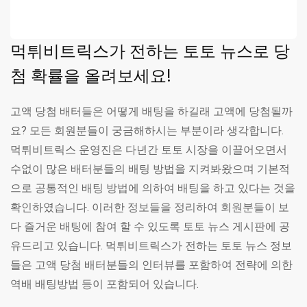
먹튀비트릭스가 전하는 토토 뉴스로 당
첨 확률을 올려보세요!
고액 당첨 배터들은 어떻게 배팅을 하길래 고액에 당첨될까
요? 모든 회원분들이 궁금해하시는 부분이라 생각합니다.
먹튀비트릭스 운영진은 다년간 토토 시장을 이끌어오면서
수없이 많은 배터분들의 배팅 방법을 지켜봐왔으며 기본적
으로 공통적인 배팅 방법에 의하여 배팅을 하고 있다는 것을
확인하였습니다. 이러한 정보들을 정리하여 회원분들이 보
다 즐거운 배팅에 참여 할 수 있도록 토토 뉴스 게시판에 공
유드리고 있습니다. 먹튀비트릭스가 전하는 토토 뉴스 정보
들은 고액 당첨 배터분들의 인터뷰를 포함하여 전략에 의한
역배 배팅방법 등이 포함되어 있습니다.