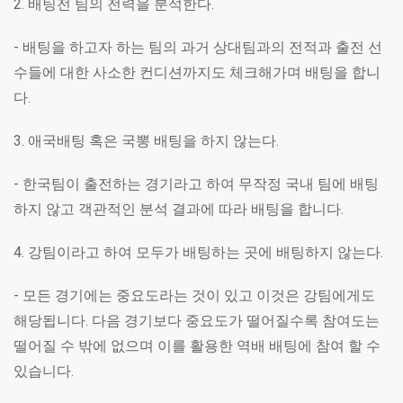
2. 배팅전 팀의 전력을 분석한다.
- 배팅을 하고자 하는 팀의 과거 상대팀과의 전적과 출전 선
수들에 대한 사소한 컨디션까지도 체크해가며 배팅을 합니
다.
3. 애국배팅 혹은 국뽕 배팅을 하지 않는다.
- 한국팀이 출전하는 경기라고 하여 무작정 국내 팀에 배팅
하지 않고 객관적인 분석 결과에 따라 배팅을 합니다.
4. 강팀이라고 하여 모두가 배팅하는 곳에 배팅하지 않는다.
- 모든 경기에는 중요도라는 것이 있고 이것은 강팀에게도
해당됩니다. 다음 경기보다 중요도가 떨어질수록 참여도는
떨어질 수 밖에 없으며 이를 활용한 역배 배팅에 참여 할 수
있습니다.