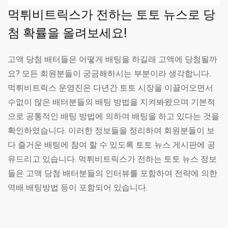
먹튀비트릭스가 전하는 토토 뉴스로 당
첨 확률을 올려보세요!
고액 당첨 배터들은 어떻게 배팅을 하길래 고액에 당첨될까
요? 모든 회원분들이 궁금해하시는 부분이라 생각합니다.
먹튀비트릭스 운영진은 다년간 토토 시장을 이끌어오면서
수없이 많은 배터분들의 배팅 방법을 지켜봐왔으며 기본적
으로 공통적인 배팅 방법에 의하여 배팅을 하고 있다는 것을
확인하였습니다. 이러한 정보들을 정리하여 회원분들이 보
다 즐거운 배팅에 참여 할 수 있도록 토토 뉴스 게시판에 공
유드리고 있습니다. 먹튀비트릭스가 전하는 토토 뉴스 정보
들은 고액 당첨 배터분들의 인터뷰를 포함하여 전략에 의한
역배 배팅방법 등이 포함되어 있습니다.