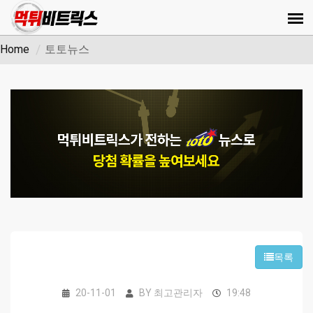
Home
토토뉴스
목록
20-11-01
BY
최고관리자
19:48