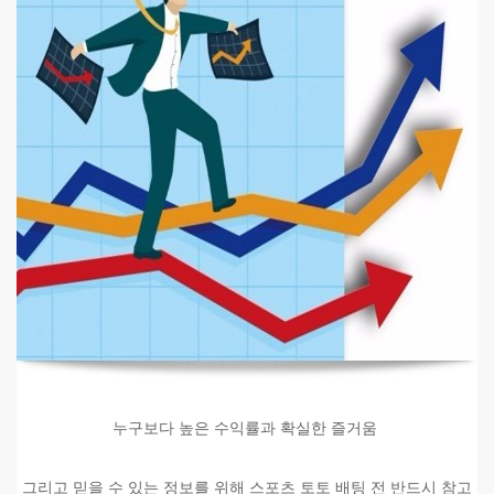
누구보다 높은 수익률과 확실한 즐거움
그리고 믿을 수 있는 정보를 위해 스포츠 토토 배팅 전 반드시 참고