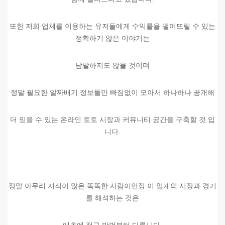
또한 저희 업체를 이용하는 유저들에게 수익률을 떨어뜨릴 수 있는
정확하기 않은 이야기는
남발하지도 않을 것이며
정말 필요한 알짜배기 정보들만 빠짐없이 모아서 하나하나 공개해
더 믿을 수 있는 온라인 토토 시장과 커뮤니티 공간을 구축할 것 입
니다.
정말 아무리 지식이 많은 똑똑한 사람이언정 이 업계의 시장과 경기
를 해석하는 것은