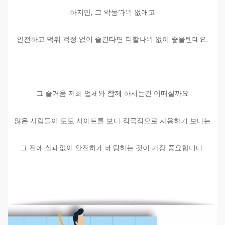
하지만, 그 악몽따위 없애고
안전하고 먹튀 걱정 없이 즐긴다면 더할나위 없이 좋을텐데요.
그 즐거움 저희 업체와 함께 하시는건 어떠실까요
많은 사람들이 토토 사이트를 보다 적극적으로 사용하기 보다는
그 전에 실패없이 안전하게 베팅하는 것이 가장 중요합니다.