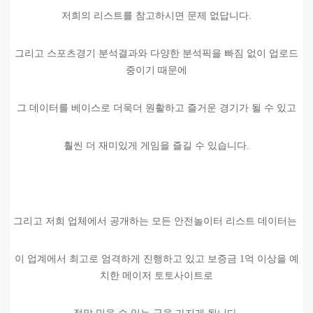
저희의 리스트를 참고하시면 문제 없답니다.
그리고 스포츠경기 분석결과와 다양한 분석픽을 빠짐 없이 업로드
중이기 때문에
그 데이터를 베이스로 더욱더 원활하고 즐거운 경기가 될 수 있고
훨씬 더 재미있게 게임을 즐길 수 있습니다.
그리고 저희 업체에서 공개하는 모든 안전놀이터 리스트 데이터는
이 업계에서 최고로 엄격하게 진행하고 있고 보증금 1억 이상을 예
치한 메이저 토토사이트로