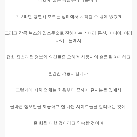
애초에 접근 방법부터 다릅니다.
초보라면 당연히 모르는 상태에서 시작할 수 밖에 없겠죠
그리고 각종 뉴스와 입소문으로 전해지는 카더라 통신, 미디어, 여러
사이트들에서
접한 잡스러운 정보와 의견들은 오히려 사용자의 혼돈을 야기하고
혼란만 가중시킵니다.
그렇기에 저희 업체는 처음부터 끝까지 유저분들 옆에서
올바른 정보만을 제공하고 질 나쁜 사이트들을 걸러내는 것에
온 힘을 다할 것이라고 약속할 것이며