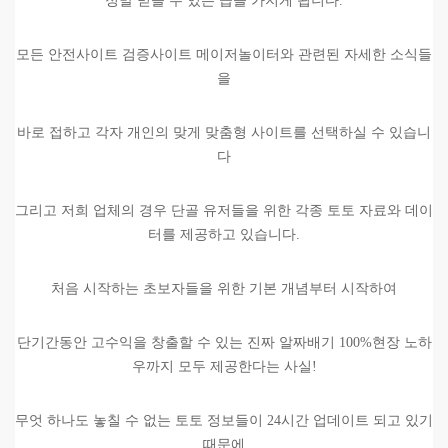
정말 믿을 수 있는 급을 가지게 됩니다.
모든 안전사이트 검증사이트 메이저놀이터와 관련된 자세한 소식들
을
바로 접하고 각자 개인의 맞게 맞춤형 사이트를 선택하실 수 있습니
다
그리고 저희 업체의 경우 단골 유저들을 위한 각종 토토 자료와 데이
터를 제공하고 있습니다.
처음 시작하는 초보자들을 위한 기본 개념부터 시작하여
단기간동안 고수익을 창출할 수 있는 진짜 알짜배기 100%현장 노하
우까지 모두 제공한다는 사실!
무엇 하나도 놓칠 수 없는 토토 정보들이 24시간 업데이트 되고 있기
때문에