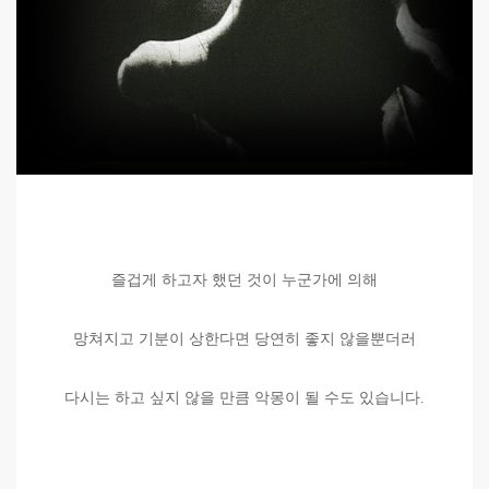
즐겁게 하고자 했던 것이 누군가에 의해
망쳐지고 기분이 상한다면 당연히 좋지 않을뿐더러
다시는 하고 싶지 않을 만큼 악몽이 될 수도 있습니다.