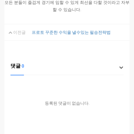
모든 분들이 즐겁게 경기에 임할 수 있게 최선을 다할 것이라고 자부
할 수 있습니다.
이전글
프로토 꾸준한 수익을 낼수있는 필승전략법
댓글
0
등록된 댓글이 없습니다.