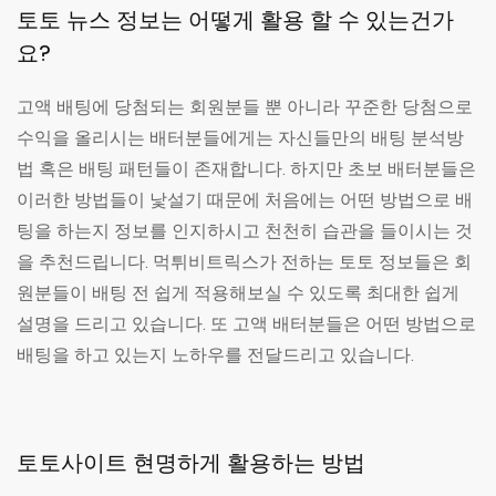
토토 뉴스 정보는 어떻게 활용 할 수 있는건가
요?
고액 배팅에 당첨되는 회원분들 뿐 아니라 꾸준한 당첨으로
수익을 올리시는 배터분들에게는 자신들만의 배팅 분석방
법 혹은 배팅 패턴들이 존재합니다. 하지만 초보 배터분들은
이러한 방법들이 낯설기 때문에 처음에는 어떤 방법으로 배
팅을 하는지 정보를 인지하시고 천천히 습관을 들이시는 것
을 추천드립니다. 먹튀비트릭스가 전하는 토토 정보들은 회
원분들이 배팅 전 쉽게 적용해보실 수 있도록 최대한 쉽게
설명을 드리고 있습니다. 또 고액 배터분들은 어떤 방법으로
배팅을 하고 있는지 노하우를 전달드리고 있습니다.
토토사이트 현명하게 활용하는 방법