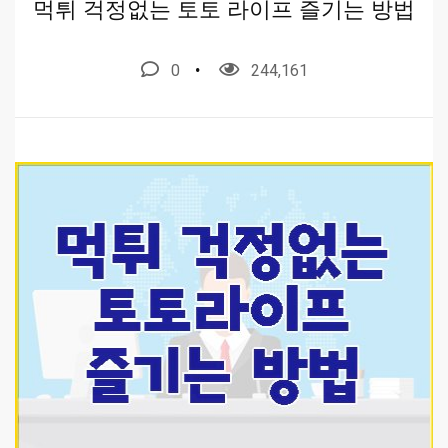
먹튀 걱정없는 토토 라이프 즐기는 방법
0
244,161