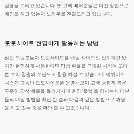
설명을 드리고 있습니다. 또 고액 배터분들은 어떤 방법으로
배팅을 하고 있는지 노하우를 전달드리고 있습니다.
토토사이트 현명하게 활용하는 방법
많은 회원분들이 토토사이트를 배팅 사이트로 인지하고 있
지만 현명하게 사용한다면 당첨 확률을 극대화 시키며 또다
른 수익 창출의 수단으로 활용 하실 수 있습니다. 먹튀비트
릭스가 그동안 토토사이트를 운영해오며 고액 당첨자 혹은
꾸준히 당첨 확률을 올려가시며 흔히 '졸업'을 하시는 배터분
들의 배팅 방법을 확인 한 결과 다음과 같은 방법으로 배팅
을 하고 있는 것을 확인 할 수 있었습니다.