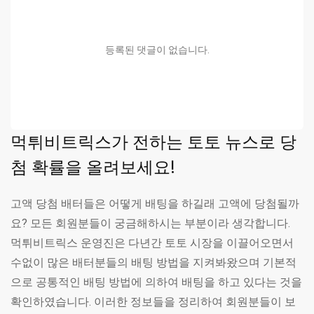
등록된 댓글이 없습니다.
먹튀비트릭스가 전하는 토토 뉴스로 당
첨 확률을 올려보세요!
고액 당첨 배터들은 어떻게 배팅을 하길래 고액에 당첨될까
요? 모든 회원분들이 궁금해하시는 부분이라 생각합니다.
먹튀비트릭스 운영진은 다년간 토토 시장을 이끌어오면서
수없이 많은 배터분들의 배팅 방법을 지켜봐왔으며 기본적
으로 공통적인 배팅 방법에 의하여 배팅을 하고 있다는 것을
확인하였습니다. 이러한 정보들을 정리하여 회원분들이 보