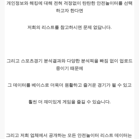
개인정보와 해킹에 대해 전혀 걱정없이 탄탄한 안전놀이터를 선택
하고자 한다면
저희의 리스트를 참고하시면 문제 없답니다.
그리고 스포츠경기 분석결과와 다양한 분석픽을 빠짐 없이 업로드
중이기 때문에
그 데이터를 베이스로 더욱더 원활하고 즐거운 경기가 될 수 있고
훨씬 더 재미있게 게임을 즐길 수 있습니다.
그리고 저희 업체에서 공개하는 모든 안전놀이터 리스트 데이터는