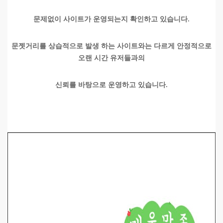
문제없이 사이트가 운영되는지 확인하고 있습니다.
문젯거리를 상습적으로 발생 하는 사이트와는 다르게 안정적으로
오랜 시간 유저들과의
신뢰를 바탕으로 운영하고 있습니다.