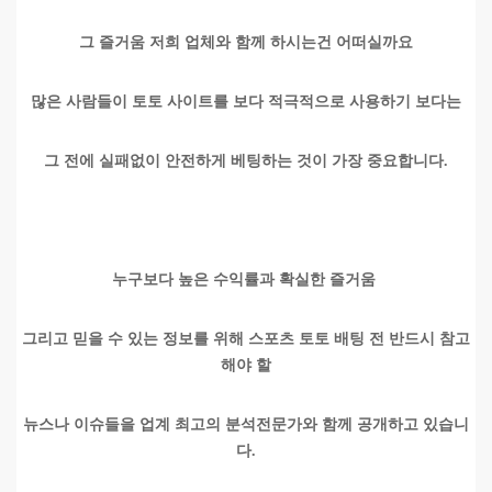
그 즐거움 저희 업체와 함께 하시는건 어떠실까요
많은 사람들이 토토 사이트를 보다 적극적으로 사용하기 보다는
그 전에 실패없이 안전하게 베팅하는 것이 가장 중요합니다.
누구보다 높은 수익률과 확실한 즐거움
그리고 믿을 수 있는 정보를 위해 스포츠 토토 배팅 전 반드시 참고
해야 할
뉴스나 이슈들을 업계 최고의 분석전문가와 함께 공개하고 있습니
다.