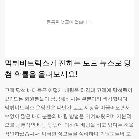
등록된 댓글이 없습니다.
먹튀비트릭스가 전하는 토토 뉴스로 당
첨 확률을 올려보세요!
고액 당첨 배터들은 어떻게 배팅을 하길래 고액에 당첨될까
요? 모든 회원분들이 궁금해하시는 부분이라 생각합니다.
먹튀비트릭스 운영진은 다년간 토토 시장을 이끌어오면서
수없이 많은 배터분들의 배팅 방법을 지켜봐왔으며 기본적
으로 공통적인 배팅 방법에 의하여 배팅을 하고 있다는 것을
확인하였습니다. 이러한 정보들을 정리하여 회원분들이 보