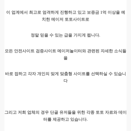
이 업계에서 최고로 엄격하게 진행하고 있고 보증금 1억 이상을 예
치한 메이저 토토사이트로
정말 믿을 수 있는 급을 가지게 됩니다.
모든 안전사이트 검증사이트 메이저놀이터와 관련된 자세한 소식들
을
바로 접하고 각자 개인의 맞게 맞춤형 사이트를 선택하실 수 있습니
다
그리고 저희 업체의 경우 단골 유저들을 위한 각종 토토 자료와 데이
터를 제공하고 있습니다.