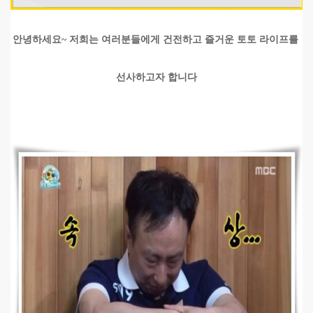
안녕하세요~ 저희는 여러분들에게 건전하고 즐거운 토토 라이프를
선사하고자 합니다