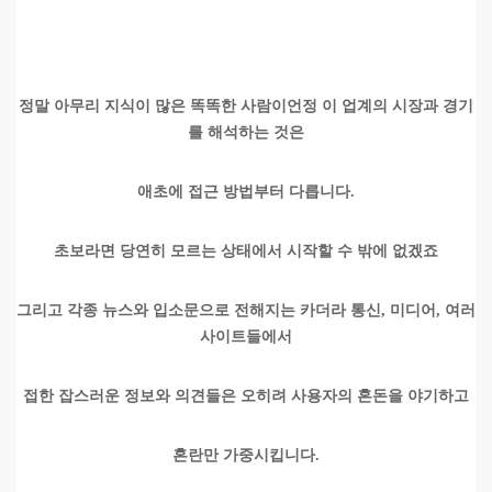
정말 아무리 지식이 많은 똑똑한 사람이언정 이 업계의 시장과 경기
를 해석하는 것은
애초에 접근 방법부터 다릅니다.
초보라면 당연히 모르는 상태에서 시작할 수 밖에 없겠죠
그리고 각종 뉴스와 입소문으로 전해지는 카더라 통신, 미디어, 여러
사이트들에서
접한 잡스러운 정보와 의견들은 오히려 사용자의 혼돈을 야기하고
혼란만 가중시킵니다.