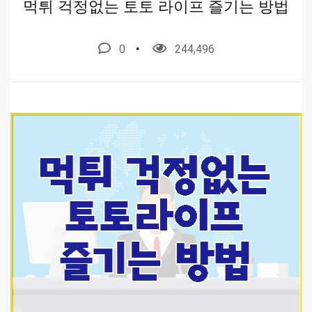
먹튀 걱정없는 토토 라이프 즐기는 방법
0
244,496