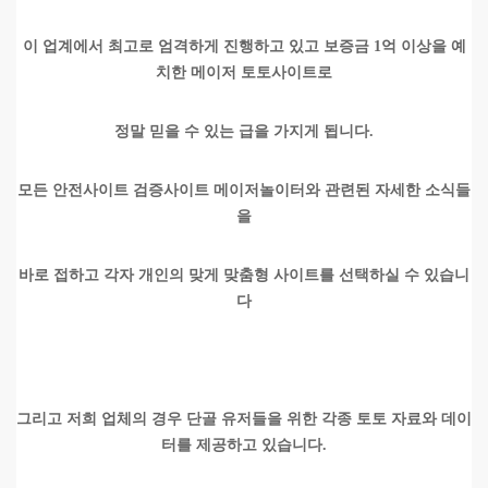
이 업계에서 최고로 엄격하게 진행하고 있고 보증금 1억 이상을 예
치한 메이저 토토사이트로
정말 믿을 수 있는 급을 가지게 됩니다.
모든 안전사이트 검증사이트 메이저놀이터와 관련된 자세한 소식들
을
바로 접하고 각자 개인의 맞게 맞춤형 사이트를 선택하실 수 있습니
다
그리고 저희 업체의 경우 단골 유저들을 위한 각종 토토 자료와 데이
터를 제공하고 있습니다.