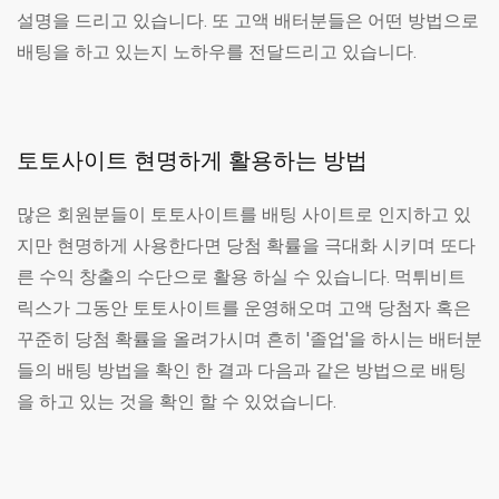
설명을 드리고 있습니다. 또 고액 배터분들은 어떤 방법으로
배팅을 하고 있는지 노하우를 전달드리고 있습니다.
토토사이트 현명하게 활용하는 방법
많은 회원분들이 토토사이트를 배팅 사이트로 인지하고 있
지만 현명하게 사용한다면 당첨 확률을 극대화 시키며 또다
른 수익 창출의 수단으로 활용 하실 수 있습니다. 먹튀비트
릭스가 그동안 토토사이트를 운영해오며 고액 당첨자 혹은
꾸준히 당첨 확률을 올려가시며 흔히 '졸업'을 하시는 배터분
들의 배팅 방법을 확인 한 결과 다음과 같은 방법으로 배팅
을 하고 있는 것을 확인 할 수 있었습니다.