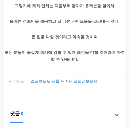
그렇기에 저희 업체는 처음부터 끝까지 유저분들 옆에서
올바른 정보만을 제공하고 질 나쁜 사이트들을 걸러내는 것에
온 힘을 다할 것이라고 약속할 것이며
모든 분들이 즐겁게 경기에 임할 수 있게 최선을 다할 것이라고 자부
할 수 있습니다.
다음글
스포츠토토 승률 높이는 꿀팁정보모음
댓글
0