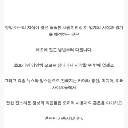
정말 아무리 지식이 많은 똑똑한 사람이언정 이 업계의 시장과 경기
를 해석하는 것은
애초에 접근 방법부터 다릅니다.
초보라면 당연히 모르는 상태에서 시작할 수 밖에 없겠죠
그리고 각종 뉴스와 입소문으로 전해지는 카더라 통신, 미디어, 여러
사이트들에서
접한 잡스러운 정보와 의견들은 오히려 사용자의 혼돈을 야기하고
혼란만 가중시킵니다.