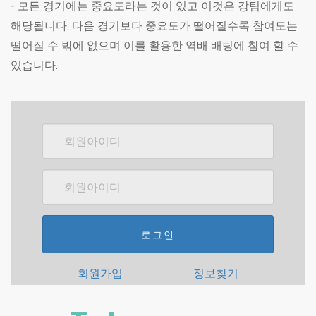
- 모든 경기에는 중요도라는 것이 있고 이것은 강팀에게도
해당됩니다. 다음 경기보다 중요도가 떨어질수록 참여도는
떨어질 수 밖에 없으며 이를 활용한 역배 배팅에 참여 할 수
있습니다.
로그인
회원가입
정보찾기