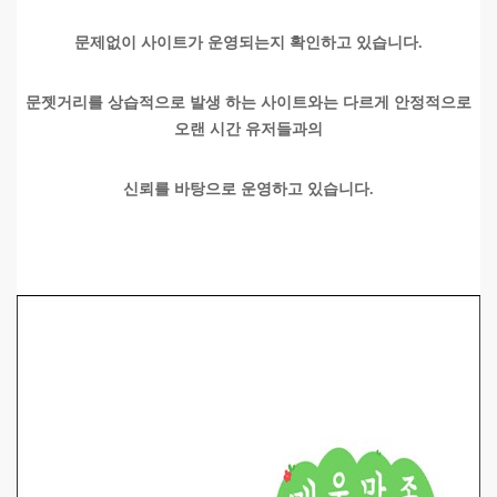
문제없이 사이트가 운영되는지 확인하고 있습니다.
문젯거리를 상습적으로 발생 하는 사이트와는 다르게 안정적으로
오랜 시간 유저들과의
신뢰를 바탕으로 운영하고 있습니다.