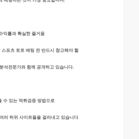
게 베팅하는 것이 가장 중요합니다.
 수익률과 확실한 즐거움
 스포츠 토토 배팅 전 반드시 참고해야 할
 분석전문가와 함께 공개하고 있습니다.
을 수 있는 먹튀검증 방법으로
 여러 허위 사이트들을 걸러내고 있습니다