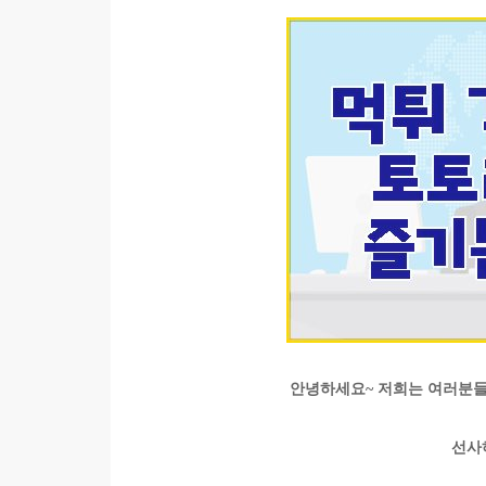
안녕하세요~ 저희는 여러분
선사