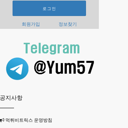
로그인
회원가입
정보찾기
공지사항
먹튀비트릭스 운영방침