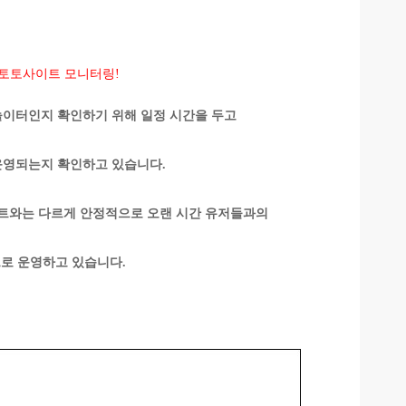
 토토사이트 모니터링!
놀이터인지 확인하기 위해 일정 시간을 두고
운영되는지 확인하고 있습니다.
트와는 다르게 안정적으로 오랜 시간 유저들과의
로 운영하고 있습니다.