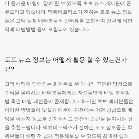
다 즐거운 배팅에 참여 할 수 있도록 토토 뉴스 게시판에 공
유드리고 있습니다. 먹튀비트릭스가 전하는 토토 뉴스 정보
들은 고액 당첨 배터분들의 인터뷰를 포함하여 전략에 의한
역배 배팅방법 등이 포함되어 있습니다.
토토 뉴스 정보는 어떻게 활용 할 수 있는건가
요?
고액 배팅에 당첨되는 회원분들 뿐 아니라 꾸준한 당첨으로
수익을 올리시는 배터분들에게는 자신들만의 배팅 분석방
법 혹은 배팅 패턴들이 존재합니다. 하지만 초보 배터분들은
이러한 방법들이 낯설기 때문에 처음에는 어떤 방법으로 배
팅을 하는지 정보를 인지하시고 천천히 습관을 들이시는 것
을 추천드립니다. 먹튀비트릭스가 전하는 토토 정보들은 회
원분들이 배팅 전 쉽게 적용해보실 수 있도록 최대한 쉽게