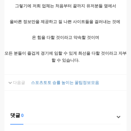
그렇기에 저희 업체는 처음부터 끝까지 유저분들 옆에서
올바른 정보만을 제공하고 질 나쁜 사이트들을 걸러내는 것에
온 힘을 다할 것이라고 약속할 것이며
모든 분들이 즐겁게 경기에 임할 수 있게 최선을 다할 것이라고 자부
할 수 있습니다.
다음글
스포츠토토 승률 높이는 꿀팁정보모음
댓글
0