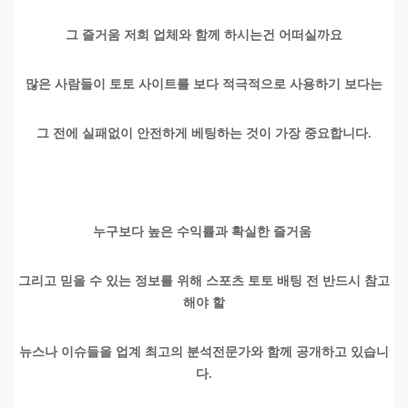
그 즐거움 저희 업체와 함께 하시는건 어떠실까요
많은 사람들이 토토 사이트를 보다 적극적으로 사용하기 보다는
그 전에 실패없이 안전하게 베팅하는 것이 가장 중요합니다.
누구보다 높은 수익률과 확실한 즐거움
그리고 믿을 수 있는 정보를 위해 스포츠 토토 배팅 전 반드시 참고
해야 할
뉴스나 이슈들을 업계 최고의 분석전문가와 함께 공개하고 있습니
다.