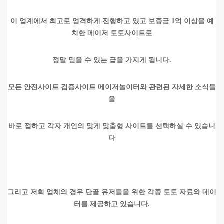
이 업계에서 최고로 엄격하게 진행하고 있고 보증금 1억 이상을 예
치한 메이저 토토사이트로
정말 믿을 수 있는 급을 가지게 됩니다.
모든 안전사이트 검증사이트 메이저놀이터와 관련된 자세한 소식들
을
바로 접하고 각자 개인의 맞게 맞춤형 사이트를 선택하실 수 있습니
다
그리고 저희 업체의 경우 단골 유저들을 위한 각종 토토 자료와 데이
터를 제공하고 있습니다.