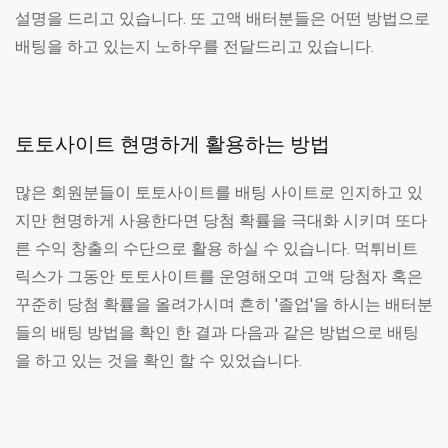
설명을 드리고 있습니다. 또 고액 배터분들은 어떤 방법으로
배팅을 하고 있는지 노하우를 전달드리고 있습니다.
토토사이트 현명하게 활용하는 방법
많은 회원분들이 토토사이트를 배팅 사이트로 인지하고 있
지만 현명하게 사용한다면 당첨 확률을 극대화 시키며 또다
른 수익 창출의 수단으로 활용 하실 수 있습니다. 먹튀비트
릭스가 그동안 토토사이트를 운영해오며 고액 당첨자 혹은
꾸준히 당첨 확률을 올려가시며 흔히 '졸업'을 하시는 배터분
들의 배팅 방법을 확인 한 결과 다음과 같은 방법으로 배팅
을 하고 있는 것을 확인 할 수 있었습니다.