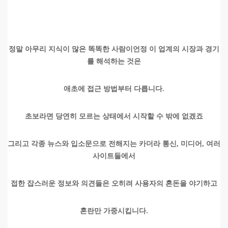
정말 아무리 지식이 많은 똑똑한 사람이언정 이 업계의 시장과 경기
를 해석하는 것은
애초에 접근 방법부터 다릅니다.
초보라면 당연히 모르는 상태에서 시작할 수 밖에 없겠죠
그리고 각종 뉴스와 입소문으로 전해지는 카더라 통신, 미디어, 여러
사이트들에서
접한 잡스러운 정보와 의견들은 오히려 사용자의 혼돈을 야기하고
혼란만 가중시킵니다.