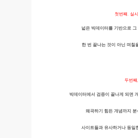
첫번째. 실
넓은 빅데이터를 기반으로 그
한 번 끝나는 것이 아닌 며칠
두번째
빅데이터에서 검증이 끝나게 되면 개
왜곡하기 힘든 개념까지 분
사이트들과 유사하거나 동일한