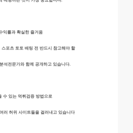
게 베팅하는 것이 가장 중요합니다.
 수익률과 확실한 즐거움
 스포츠 토토 배팅 전 반드시 참고해야 할
 분석전문가와 함께 공개하고 있습니다.
을 수 있는 먹튀검증 방법으로
 여러 허위 사이트들을 걸러내고 있습니다