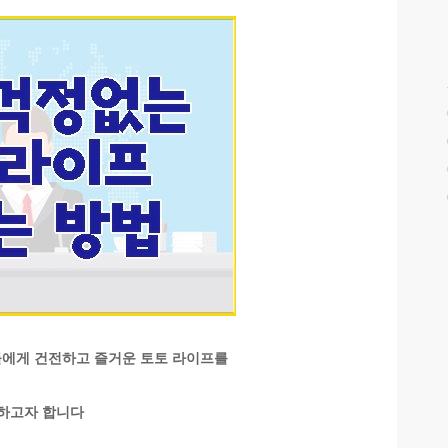
들에게 건전하고 즐거운 토토 라이프를
하고자 합니다