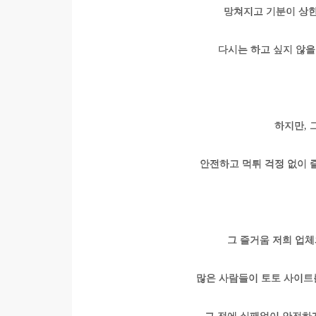
망쳐지고 기분이 상
다시는 하고 싶지 않을
하지만, 
안전하고 먹튀 걱정 없이 
그 즐거움 저희 업
많은 사람들이 토토 사이트