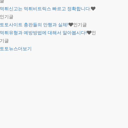
글
먹튀신고는 먹튀비트릭스 빠르고 정확합니다.
인기글
토토사이트 총판들의 만행과 실체!
인기글
먹튀유형과 예방방법에 대해서 알아봅시다!
인
기글
토토뉴스
더보기