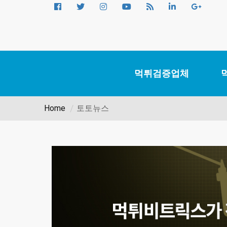
먹튀검증업체
Home
토토뉴스