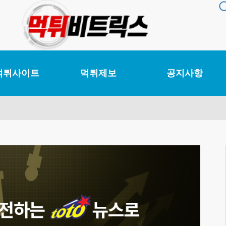
먹튀사이트
먹튀제보
공지사항