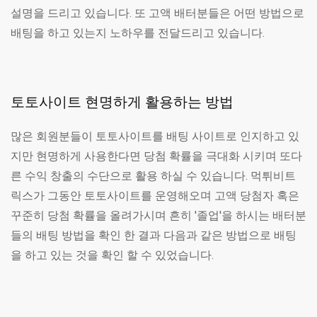
설명을 드리고 있습니다. 또 고액 배터분들은 어떤 방법으로
배팅을 하고 있는지 노하우를 전달드리고 있습니다.
토토사이트 현명하게 활용하는 방법
많은 회원분들이 토토사이트를 배팅 사이트로 인지하고 있
지만 현명하게 사용한다면 당첨 확률을 극대화 시키며 또다
른 수익 창출의 수단으로 활용 하실 수 있습니다. 먹튀비트
릭스가 그동안 토토사이트를 운영해오며 고액 당첨자 혹은
꾸준히 당첨 확률을 올려가시며 흔히 '졸업'을 하시는 배터분
들의 배팅 방법을 확인 한 결과 다음과 같은 방법으로 배팅
을 하고 있는 것을 확인 할 수 있었습니다.