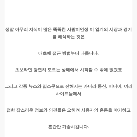
정말 아무리 지식이 많은 똑똑한 사람이언정 이 업계의 시장과 경기
를 해석하는 것은
애초에 접근 방법부터 다릅니다.
초보라면 당연히 모르는 상태에서 시작할 수 밖에 없겠죠
그리고 각종 뉴스와 입소문으로 전해지는 카더라 통신, 미디어, 여러
사이트들에서
접한 잡스러운 정보와 의견들은 오히려 사용자의 혼돈을 야기하고
혼란만 가중시킵니다.