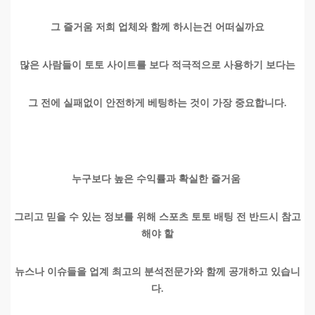
그 즐거움 저희 업체와 함께 하시는건 어떠실까요
많은 사람들이 토토 사이트를 보다 적극적으로 사용하기 보다는
그 전에 실패없이 안전하게 베팅하는 것이 가장 중요합니다.
누구보다 높은 수익률과 확실한 즐거움
그리고 믿을 수 있는 정보를 위해 스포츠 토토 배팅 전 반드시 참고
해야 할
뉴스나 이슈들을 업계 최고의 분석전문가와 함께 공개하고 있습니
다.