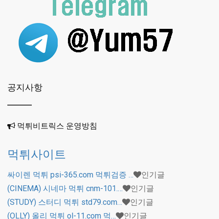
공지사항
먹튀비트릭스 운영방침
먹튀사이트
싸이렌 먹튀 psi-365.com 먹튀검증 …
인기글
(CINEMA) 시네마 먹튀 cnm-101.…
인기글
(STUDY) 스터디 먹튀 std79.com…
인기글
(OLLY) 올리 먹튀 ol-11.com 먹…
인기글