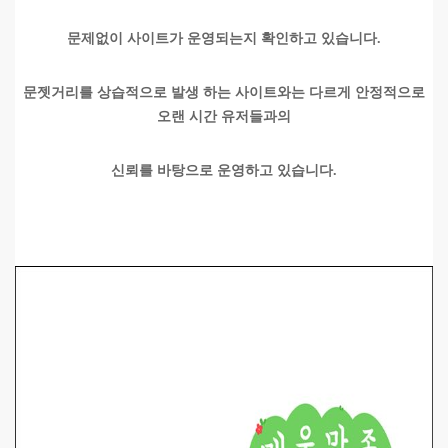
문제없이 사이트가 운영되는지 확인하고 있습니다.
문젯거리를 상습적으로 발생 하는 사이트와는 다르게 안정적으로
오랜 시간 유저들과의
신뢰를 바탕으로 운영하고 있습니다.