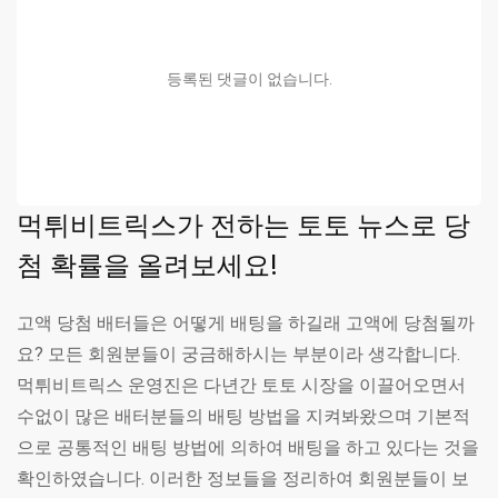
등록된 댓글이 없습니다.
먹튀비트릭스가 전하는 토토 뉴스로 당
첨 확률을 올려보세요!
고액 당첨 배터들은 어떻게 배팅을 하길래 고액에 당첨될까
요? 모든 회원분들이 궁금해하시는 부분이라 생각합니다.
먹튀비트릭스 운영진은 다년간 토토 시장을 이끌어오면서
수없이 많은 배터분들의 배팅 방법을 지켜봐왔으며 기본적
으로 공통적인 배팅 방법에 의하여 배팅을 하고 있다는 것을
확인하였습니다. 이러한 정보들을 정리하여 회원분들이 보