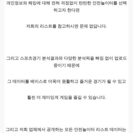
개인정보와 해킹에 대해 전혀 걱정없이 탄탄한 안전놀이터를 선택
하고자 한다면
저희의 리스트를 참고하시면 문제 없답니다.
그리고 스포츠경기 분석결과와 다양한 분석픽을 빠짐 없이 업로드
중이기 때문에
그 데이터를 베이스로 더욱더 원활하고 즐거운 경기가 될 수 있고
훨씬 더 재미있게 게임을 즐길 수 있습니다.
그리고 저희 업체에서 공개하는 모든 안전놀이터 리스트 데이터는