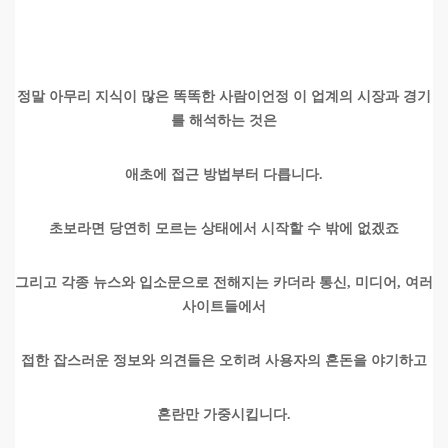
정말 아무리 지식이 많은 똑똑한 사람이언정 이 업계의 시장과 경기
를 해석하는 것은
애초에 접근 방법부터 다릅니다.
초보라면 당연히 모르는 상태에서 시작할 수 밖에 없겠죠
그리고 각종 뉴스와 입소문으로 전해지는 카더라 통신, 미디어, 여러
사이트들에서
접한 잡스러운 정보와 의견들은 오히려 사용자의 혼돈을 야기하고
혼란만 가중시킵니다.