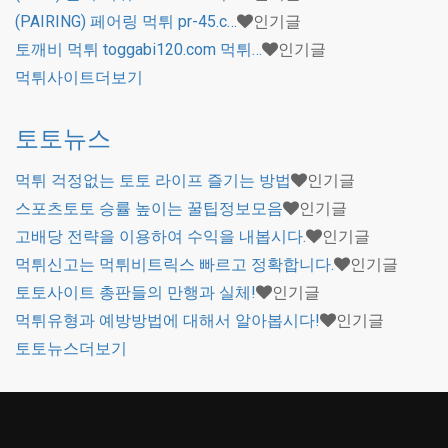
(PAIRING) 페어링 먹튀 pr-45.c…
인기글
토깨비 먹튀 toggabi120.com 먹튀…
인기글
먹튀사이트
더보기
토토뉴스
먹튀 걱정없는 토토 라이프 즐기는 방법
인기글
스포츠토토 승률 높이는 꿀팁정보모음
인기글
고배당 전략을 이용하여 수익을 내봅시다.
인기글
먹튀신고는 먹튀비트릭스 빠르고 정확합니다.
인기글
토토사이트 총판들의 만행과 실체!
인기글
먹튀유형과 예방방법에 대해서 알아봅시다!
인기글
토토뉴스
더보기