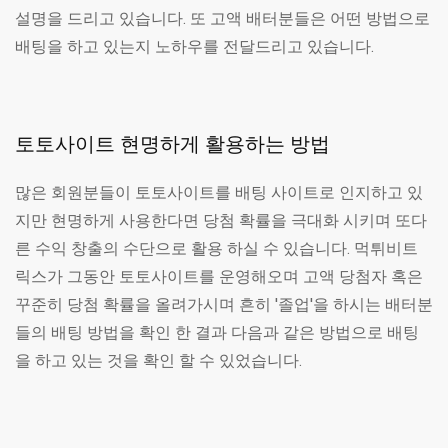
설명을 드리고 있습니다. 또 고액 배터분들은 어떤 방법으로
배팅을 하고 있는지 노하우를 전달드리고 있습니다.
토토사이트 현명하게 활용하는 방법
많은 회원분들이 토토사이트를 배팅 사이트로 인지하고 있
지만 현명하게 사용한다면 당첨 확률을 극대화 시키며 또다
른 수익 창출의 수단으로 활용 하실 수 있습니다. 먹튀비트
릭스가 그동안 토토사이트를 운영해오며 고액 당첨자 혹은
꾸준히 당첨 확률을 올려가시며 흔히 '졸업'을 하시는 배터분
들의 배팅 방법을 확인 한 결과 다음과 같은 방법으로 배팅
을 하고 있는 것을 확인 할 수 있었습니다.