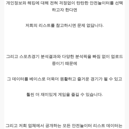
개인정보와 해킹에 대해 전혀 걱정없이 탄탄한 안전놀이터를 선택
하고자 한다면
저희의 리스트를 참고하시면 문제 없답니다.
그리고 스포츠경기 분석결과와 다양한 분석픽을 빠짐 없이 업로드
중이기 때문에
그 데이터를 베이스로 더욱더 원활하고 즐거운 경기가 될 수 있고
훨씬 더 재미있게 게임을 즐길 수 있습니다.
그리고 저희 업체에서 공개하는 모든 안전놀이터 리스트 데이터는