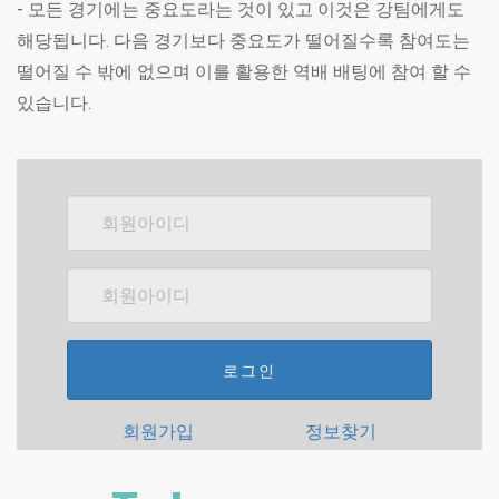
- 모든 경기에는 중요도라는 것이 있고 이것은 강팀에게도
해당됩니다. 다음 경기보다 중요도가 떨어질수록 참여도는
떨어질 수 밖에 없으며 이를 활용한 역배 배팅에 참여 할 수
있습니다.
로그인
회원가입
정보찾기