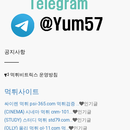
공지사항
먹튀비트릭스 운영방침
먹튀사이트
싸이렌 먹튀 psi-365.com 먹튀검증 …
인기글
(CINEMA) 시네마 먹튀 cnm-101.…
인기글
(STUDY) 스터디 먹튀 std79.com…
인기글
(OLLY) 올리 먹튀 ol-11.com 먹…
인기글