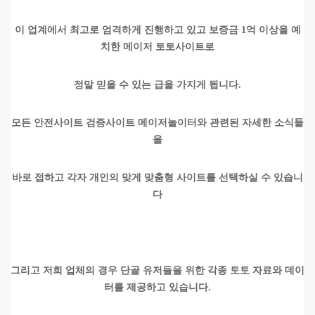
이 업계에서 최고로 엄격하게 진행하고 있고 보증금 1억 이상을 예
치한 메이저 토토사이트로
정말 믿을 수 있는 급을 가지게 됩니다.
모든 안전사이트 검증사이트 메이저놀이터와 관련된 자세한 소식들
을
바로 접하고 각자 개인의 맞게 맞춤형 사이트를 선택하실 수 있습니
다
그리고 저희 업체의 경우 단골 유저들을 위한 각종 토토 자료와 데이
터를 제공하고 있습니다.