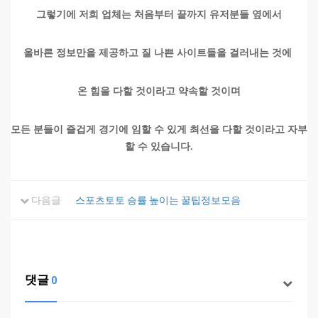
그렇기에 저희 업체는 처음부터 끝까지 유저분들 옆에서
올바른 정보만을 제공하고 질 나쁜 사이트들을 걸러내는 것에
온 힘을 다할 것이라고 약속할 것이며
모든 분들이 즐겁게 경기에 임할 수 있게 최선을 다할 것이라고 자부
할 수 있습니다.
다음글
스포츠토토 승률 높이는 꿀팁정보모음
댓글
0