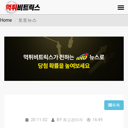
Home
토토뉴스
목록
20-11-02
BY
최고관리자
16:49