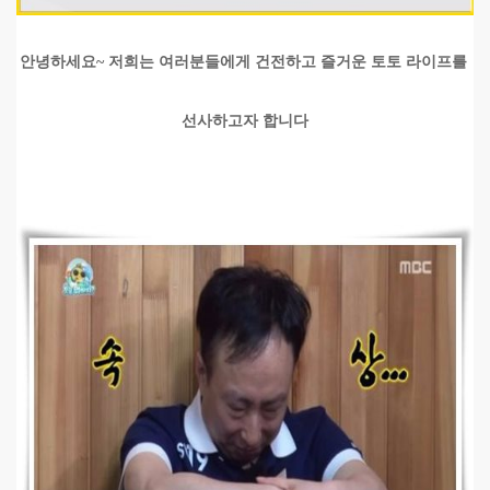
안녕하세요~ 저희는 여러분들에게 건전하고 즐거운 토토 라이프를
선사하고자 합니다