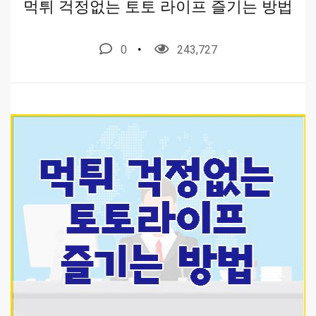
먹튀 걱정없는 토토 라이프 즐기는 방법
0
243,727