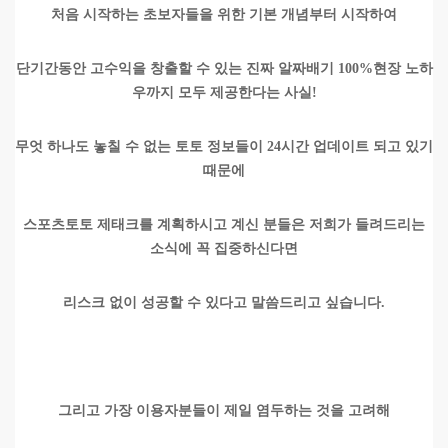
처음 시작하는 초보자들을 위한 기본 개념부터 시작하여
단기간동안 고수익을 창출할 수 있는 진짜 알짜배기 100%현장 노하
우까지 모두 제공한다는 사실!
무엇 하나도 놓칠 수 없는 토토 정보들이 24시간 업데이트 되고 있기
때문에
스포츠토토 제태크를 계획하시고 계신 분들은 저희가 들려드리는
소식에 꼭 집중하신다면
리스크 없이 성공할 수 있다고 말씀드리고 싶습니다.
그리고 가장 이용자분들이 제일 염두하는 것을 고려해