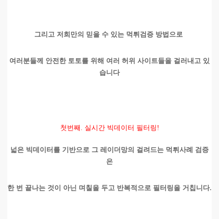
그리고 저희만의 믿을 수 있는 먹튀검증 방법으로
여러분들께 안전한 토토를 위해 여러 허위 사이트들을 걸러내고 있
습니다
첫번째. 실시간 빅데이터 필터링!
넓은 빅데이터를 기반으로 그 레이더망의 걸려드는 먹튀사례 검증
은
한 번 끝나는 것이 아닌 며칠을 두고 반복적으로 필터링을 거칩니다.