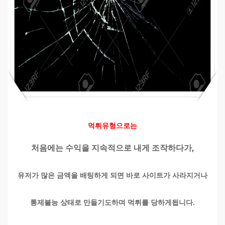
먹튀유형으로는
처음에는 수익을 지속적으로 내게 조작하다가,
유저가 많은 금액을 배팅하게 되면 바로 사이트가 사라지거나
통제불능 상태로 만들기도하며 먹튀를 당하게됩니다.