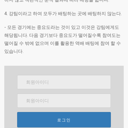
4. 강팀이라고 하여 모두가 배팅하는 곳에 배팅하지 않는다.
- 모든 경기에는 중요도라는 것이 있고 이것은 강팀에게도
해당됩니다. 다음 경기보다 중요도가 떨어질수록 참여도는
떨어질 수 밖에 없으며 이를 활용한 역배 배팅에 참여 할 수
있습니다.
로그인