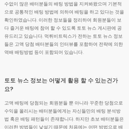
수없이 많은 배터분들의 배팅 방법을 지켜봐왔으며 기본적
으로 공통적인 배팅 방법에 의하여 배팅을 하고 있다는 것을
확인하였습니다. 이러한 정보들을 정리하여 회원분들이 보
다 즐거운 배팅에 참여 할 수 있도록 토토 뉴스 게시판에 공
유드리고 있습니다. 먹튀비트릭스가 전하는 토토 뉴스 정보
들은 고액 당첨 배터분들의 인터뷰를 포함하여 전략에 의한
역배 배팅방법 등이 포함되어 있습니다.
토토 뉴스 정보는 어떻게 활용 할 수 있는건가
요?
고액 배팅에 당첨되는 회원분들 뿐 아니라 꾸준한 당첨으로
수익을 올리시는 배터분들에게는 자신들만의 배팅 분석방
법 혹은 배팅 패턴들이 존재합니다. 하지만 초보 배터분들은
이러한 방법들이 낯설기 때문에 처음에는 어떤 방법으로 배