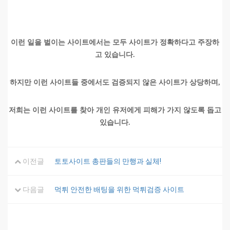
이런 일을 벌이는 사이트에서는 모두 사이트가 정확하다고 주장하
고 있습니다.
하지만 이런 사이트들 중에서도 검증되지 않은 사이트가 상당하며,
저희는 이런 사이트를 찾아 개인 유저에게 피해가 가지 않도록 돕고
있습니다.
이전글
토토사이트 총판들의 만행과 실체!
다음글
먹튀 안전한 배팅을 위한 먹튀검증 사이트