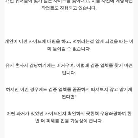
개인 유저들이 찾기 힘든 사이트를 찾아내고, 이를 사전에 예방하는
작업들도 진행되고 있습니다.
개인이 이런 사이트에 배팅을 하고, 먹튀라는걸 알게 되었을 때는 이
미 돌이킬 수 없습니다.
유저 혼자서 감당하기에는 버거우며, 이럴때 검증 업체를 찾기 마련
입니다.
하지만 이런 경우에도 검증 업체를 꼼꼼하게 따져보지 않고 맡기게
된다면?
어떤 과거가 있었던 사이트인지 확인하지 못한채 우왕좌왕하여 한
번 더 피해를 입을 가능성이 큽니다.