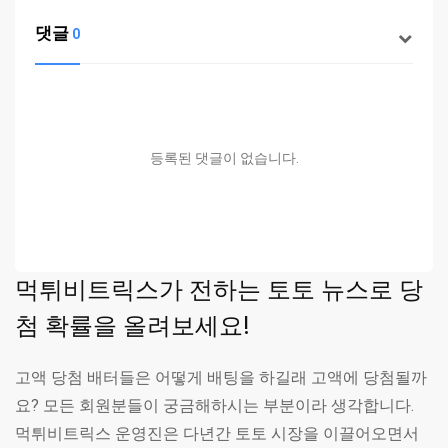
댓글
0
등록된 댓글이 없습니다.
먹튀비트릭스가 전하는 토토 뉴스로 당
첨 확률을 올려보세요!
고액 당첨 배터들은 어떻게 배팅을 하길래 고액에 당첨될까
요? 모든 회원분들이 궁금해하시는 부분이라 생각합니다.
먹튀비트릭스 운영진은 다년간 토토 시장을 이끌어오면서