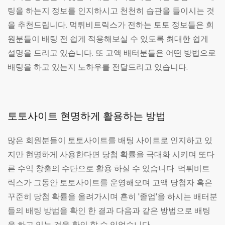
팅을 하는지 정보를 인지하시고 천천히 습관을 들이시는 것
을 추천드립니다. 먹튀비트릭스가 전하는 토토 정보들은 회
원분들이 배팅 전 쉽게 적용해보실 수 있도록 최대한 쉽게
설명을 드리고 있습니다. 또 고액 배터분들은 어떤 방법으로
배팅을 하고 있는지 노하우를 전달드리고 있습니다.
토토사이트 현명하게 활용하는 방법
많은 회원분들이 토토사이트를 배팅 사이트로 인지하고 있
지만 현명하게 사용한다면 당첨 확률을 극대화 시키며 또다
른 수익 창출의 수단으로 활용 하실 수 있습니다. 먹튀비트
릭스가 그동안 토토사이트를 운영해오며 고액 당첨자 혹은
꾸준히 당첨 확률을 올려가시며 흔히 '졸업'을 하시는 배터분
들의 배팅 방법을 확인 한 결과 다음과 같은 방법으로 배팅
을 하고 있는 것을 확인 할 수 있었습니다.