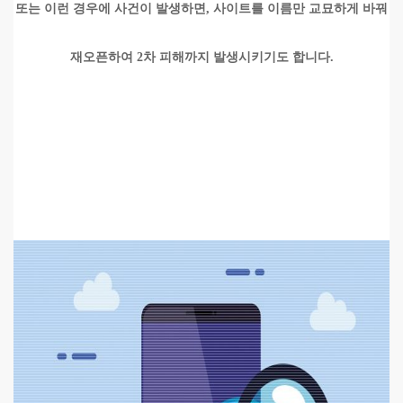
또는 이런 경우에 사건이 발생하면, 사이트를 이름만 교묘하게 바꿔
재오픈하여 2차 피해까지 발생시키기도 합니다.