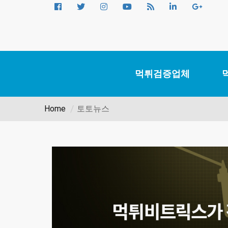
먹튀검증업체
Home
토토뉴스