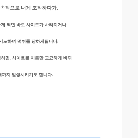
속적으로 내게 조작하다가,
하게 되면 바로 사이트가 사라지거나
기도하며 먹튀를 당하게됩니다.
생하면, 사이트를 이름만 교묘하게 바꿔
해까지 발생시키기도 합니다.