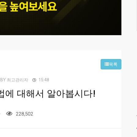
목록
BY
최고관리자
15:48
에 대해서 알아봅시다!
228,502