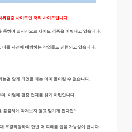
 먹튀검증 사이트인 저희 사이트입니다.
 통하여 실시간으로 사이트 검증을 이뤄내고 있습니다.
, 이를 사전에 예방하는 작업들도 진행되고 있습니다.
라는걸 알게 되었을 때는 이미 돌이킬 수 없습니다.
며, 이럴때 검증 업체를 찾기 마련입니다.
를 꼼꼼하게 따져보지 않고 맡기게 된다면?
채 우왕좌왕하여 한번 더 피해를 입을 가능성이 큽니다.