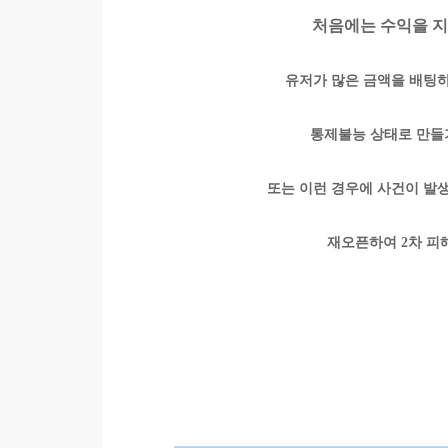
처음에는 수익을 지
유저가 많은 금액을 배팅
통제불능 상태로 만들
또는 이런 경우에 사건이 발
재오픈하여 2차 피