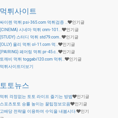
먹튀사이트
싸이렌 먹튀 psi-365.com 먹튀검증 …
인기글
(CINEMA) 시네마 먹튀 cnm-101.…
인기글
(STUDY) 스터디 먹튀 std79.com…
인기글
(OLLY) 올리 먹튀 ol-11.com 먹…
인기글
(PAIRING) 페어링 먹튀 pr-45.c…
인기글
토깨비 먹튀 toggabi120.com 먹튀…
인기글
먹튀사이트
더보기
토토뉴스
먹튀 걱정없는 토토 라이프 즐기는 방법
인기글
스포츠토토 승률 높이는 꿀팁정보모음
인기글
고배당 전략을 이용하여 수익을 내봅시다.
인기