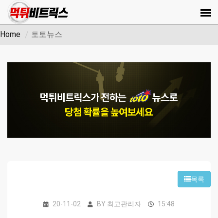
Home
토토뉴스
목록
20-11-02
BY
최고관리자
15:48