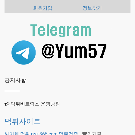
회원가입
정보찾기
공지사항
먹튀비트릭스 운영방침
먹튀사이트
싸이렌 먹튀 psi-365.com 먹튀검증 …
인기글