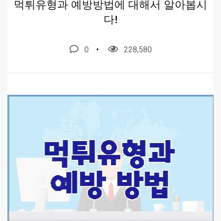
먹튀유형과 예방방법에 대해서 알아봅시
다!
0
228,580