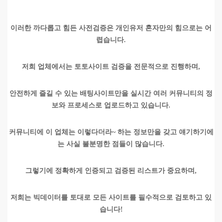
이러한 까다롭고 힘든 사전검증은 개인유저 혼자만의 힘으로는 어
렵습니다.
저희 업체에서는 토토사이트 검증을 전문적으로 진행하며,
안전하게 즐길 수 있는 배팅사이트만을 실시간 여러 커뮤니티의 정
보와 프로세스로 업로드하고 있습니다.
커뮤니티에 이 업체는 이렇다더라~ 하는 정보만을 갖고 얘기하기에
는 사실 불분명한 점들이 많습니다.
그렇기에 정확하게 인증되고 검증된 리스트가 중요하며,
저희는 빅데이터를 토대로 모든 사이트를 필수적으로 검토하고 있
습니다!