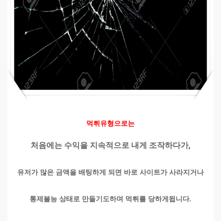
먹튀유형으로는
처음에는 수익을 지속적으로 내게 조작하다가,
유저가 많은 금액을 배팅하게 되면 바로 사이트가 사라지거나
통제불능 상태로 만들기도하며 먹튀를 당하게됩니다.