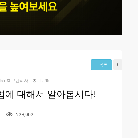
목록
BY
최고관리자
15:48
에 대해서 알아봅시다!
228,902