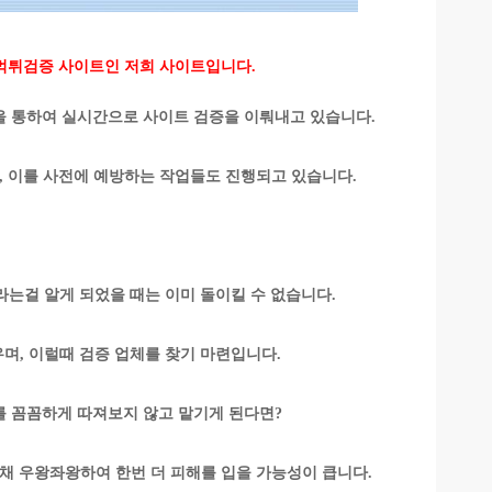
 먹튀검증 사이트인 저희 사이트입니다.
 통하여 실시간으로 사이트 검증을 이뤄내고 있습니다.
, 이를 사전에 예방하는 작업들도 진행되고 있습니다.
라는걸 알게 되었을 때는 이미 돌이킬 수 없습니다.
며, 이럴때 검증 업체를 찾기 마련입니다.
를 꼼꼼하게 따져보지 않고 맡기게 된다면?
채 우왕좌왕하여 한번 더 피해를 입을 가능성이 큽니다.