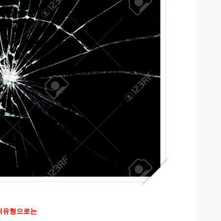
튀유형으로는