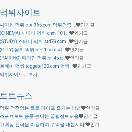
먹튀사이트
싸이렌 먹튀 psi-365.com 먹튀검증 …
인기글
(CINEMA) 시네마 먹튀 cnm-101.…
인기글
(STUDY) 스터디 먹튀 std79.com…
인기글
(OLLY) 올리 먹튀 ol-11.com 먹…
인기글
(PAIRING) 페어링 먹튀 pr-45.c…
인기글
토깨비 먹튀 toggabi120.com 먹튀…
인기글
먹튀사이트
더보기
토토뉴스
먹튀 걱정없는 토토 라이프 즐기는 방법
인기글
스포츠토토 승률 높이는 꿀팁정보모음
인기글
고배당 전략을 이용하여 수익을 내봅시다.
인기