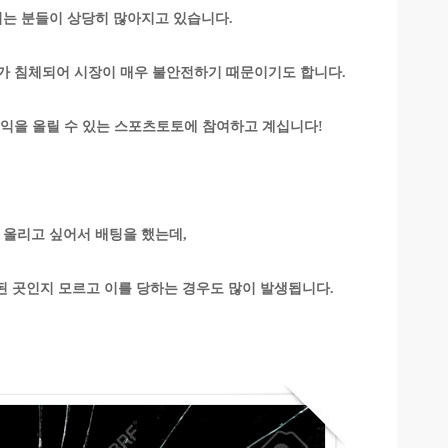
시는 분들이 상당히 많아지고 있습니다.
가 침체되어 시장이 매우 불안전하기 때문이기도 합니다.
익을 올릴 수 있는 스포츠토토에 참여하고 계십니다!
 올리고 싶어서 배팅을 했는데,
된 곳인지 모르고 이를 당하는 경우도 많이 발생됩니다.