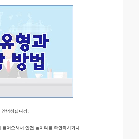
 안녕하십니까!
에 들어오셔서 안전 놀이터를 확인하시거나