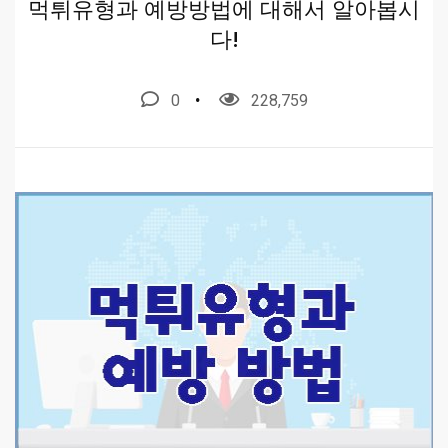
먹튀유형과 예방방법에 대해서 알아봅시
다!
0
228,759