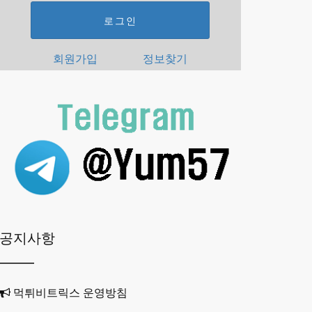
로그인
회원가입
정보찾기
공지사항
먹튀비트릭스 운영방침