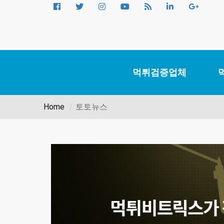
먹튀검증업체
Home
토토뉴스