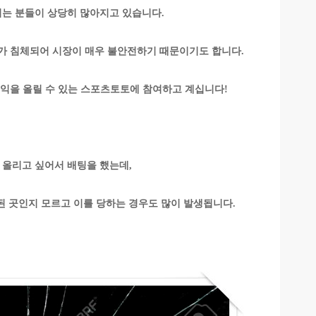
시는 분들이 상당히 많아지고 있습니다.
가 침체되어 시장이 매우 불안전하기 때문이기도 합니다.
익을 올릴 수 있는 스포츠토토에 참여하고 계십니다!
 올리고 싶어서 배팅을 했는데,
된 곳인지 모르고 이를 당하는 경우도 많이 발생됩니다.