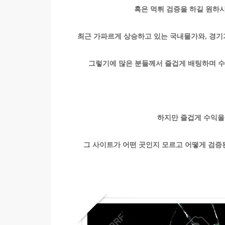
혹은 먹튀 검증을 하길 원하
최근 가파르게 상승하고 있는 국내물가와, 경기
그렇기에 많은 분들께서 즐겁게 배팅하며 수
하지만 즐겁게 수익을
그 사이트가 어떤 곳인지 모르고 어떻게 검증