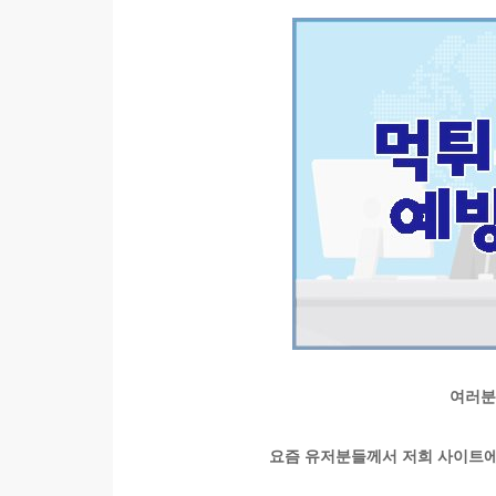
여러분
요즘 유저분들께서 저희 사이트