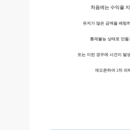
처음에는 수익을 지
유저가 많은 금액을 배팅
통제불능 상태로 만들
또는 이런 경우에 사건이 발
재오픈하여 2차 피