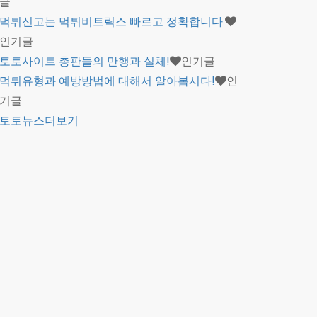
글
먹튀신고는 먹튀비트릭스 빠르고 정확합니다.
인기글
토토사이트 총판들의 만행과 실체!
인기글
먹튀유형과 예방방법에 대해서 알아봅시다!
인
기글
토토뉴스
더보기