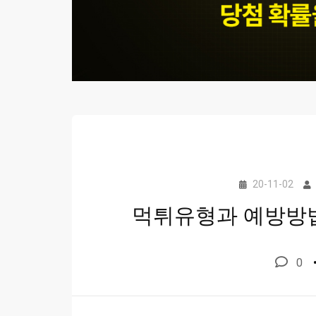
20-11-02
먹튀유형과 예방방법
0