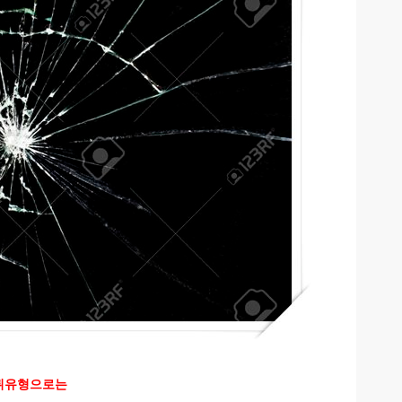
튀유형으로는