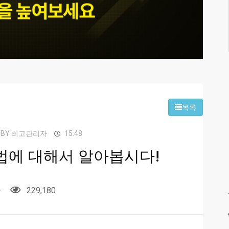
목록
BY
최고관리자
15:48
에 대해서 알아봅시다!
229,180