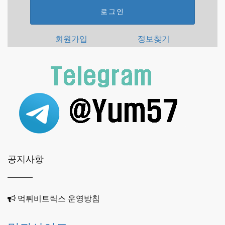
로그인
회원가입
정보찾기
공지사항
먹튀비트릭스 운영방침