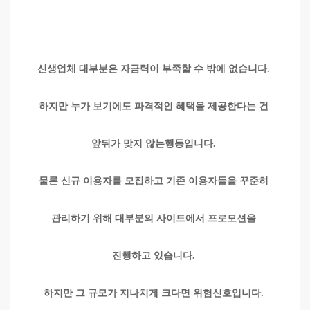
신생업체 대부분은 자금력이 부족할 수 밖에 없습니다.
하지만 누가 보기에도 파격적인 혜택을 제공한다는 건
앞뒤가 맞지 않는행동입니다.
물론 신규 이용자를 모집하고 기존 이용자들을 꾸준히
관리하기 위해 대부분의 사이트에서 프로모션을
진행하고 있습니다.
하지만 그 규모가 지나치게 크다면 위험신호입니다.