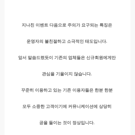
지나친 이벤트 다음으로 주의가 요구되는 특징은
운영자의 불친절하고 소극적인 태도입니다.
앞서 말씀드렸듯이 기존의 업체들은 신규회원에게만
관심을 기울이지 않습니다.
꾸준히 이용하고 있는 기존 이용자들은 한분 한분
모두 소중한 고객이기에 커뮤니케이션에 상당히
공을 들이는 것이 정상입니다.