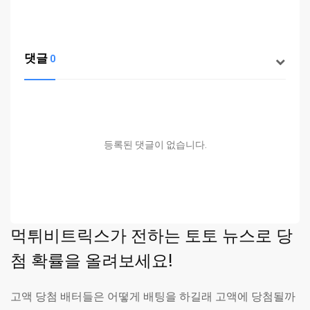
댓글
0
등록된 댓글이 없습니다.
먹튀비트릭스가 전하는 토토 뉴스로 당
첨 확률을 올려보세요!
고액 당첨 배터들은 어떻게 배팅을 하길래 고액에 당첨될까