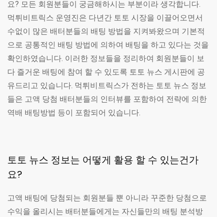
요? 모든 회원분들이 궁금해하시는 부분이라 생각합니다.
먹튀비트릭스 운영진은 다년간 토토 시장을 이끌어오면서
수없이 많은 배터분들의 배팅 방법을 지켜봐왔으며 기본적
으로 공통적인 배팅 방법에 의하여 배팅을 하고 있다는 것을
확인하였습니다. 이러한 정보들을 정리하여 회원분들이 보
다 즐거운 배팅에 참여 할 수 있도록 토토 뉴스 게시판에 공
유드리고 있습니다. 먹튀비트릭스가 전하는 토토 뉴스 정보
들은 고액 당첨 배터분들의 인터뷰를 포함하여 전략에 의한
역배 배팅방법 등이 포함되어 있습니다.
토토 뉴스 정보는 어떻게 활용 할 수 있는건가
요?
고액 배팅에 당첨되는 회원분들 뿐 아니라 꾸준한 당첨으로
수익을 올리시는 배터분들에게는 자신들만의 배팅 분석방