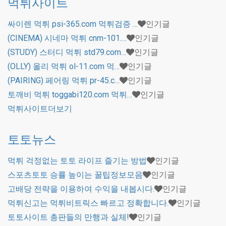
먹튀사이트
싸이렌 먹튀 psi-365.com 먹튀검증 …
인기글
(CINEMA) 시네마 먹튀 cnm-101.…
인기글
(STUDY) 스터디 먹튀 std79.com…
인기글
(OLLY) 올리 먹튀 ol-11.com 먹…
인기글
(PAIRING) 페어링 먹튀 pr-45.c…
인기글
토깨비 먹튀 toggabi120.com 먹튀…
인기글
먹튀사이트
더보기
토토뉴스
먹튀 걱정없는 토토 라이프 즐기는 방법
인기글
스포츠토토 승률 높이는 꿀팁정보모음
인기글
고배당 전략을 이용하여 수익을 내봅시다.
인기글
먹튀신고는 먹튀비트릭스 빠르고 정확합니다.
인기글
토토사이트 총판들의 만행과 실체!
인기글