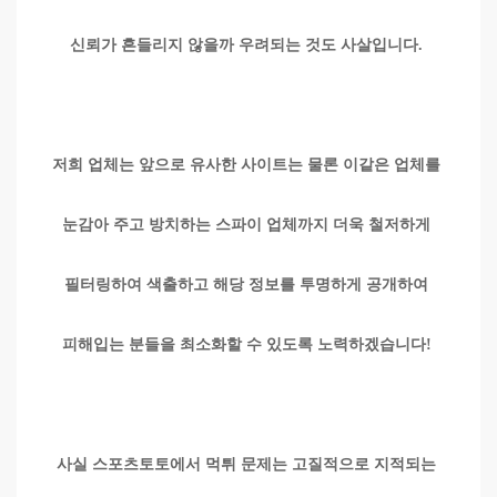
신뢰가 흔들리지 않을까 우려되는 것도 사살입니다.
저희 업체는 앞으로 유사한 사이트는 물론 이같은 업체를
눈감아 주고 방치하는 스파이 업체까지 더욱 철저하게
필터링하여 색출하고 해당 정보를 투명하게 공개하여
피해입는 분들을 최소화할 수 있도록 노력하겠습니다!
사실 스포츠토토에서 먹튀 문제는 고질적으로 지적되는