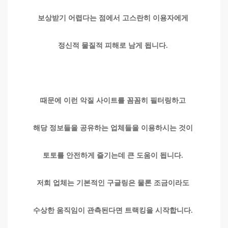
보상받기 어렵다는 점에서 고스란히 이용자에게
정신적 물질적 피해로 남게 됩니다.
때문에 이런 악질 사이트를 꼼꼼히 필터링하고
해당 정보들을 공유하는 업체들을 이용하시는 것이
토토를 안전하게 즐기는데 큰 도움이 됩니다.
저희 업체는 기본적인 구글링은 물론 조금이라도
수상한 움직임이 관측된다면 트랙킹을 시작합니다.