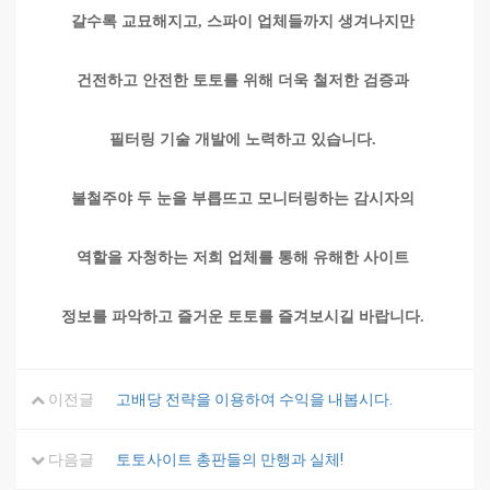
갈수록 교묘해지고, 스파이 업체들까지 생겨나지만
건전하고 안전한 토토를 위해 더욱 철저한 검증과
필터링 기술 개발에 노력하고 있습니다.
불철주야 두 눈을 부릅뜨고 모니터링하는 감시자의
역할을 자청하는 저희 업체를 통해 유해한 사이트
정보를 파악하고 즐거운 토토를 즐겨보시길 바랍니다.
이전글
고배당 전략을 이용하여 수익을 내봅시다.
다음글
토토사이트 총판들의 만행과 실체!