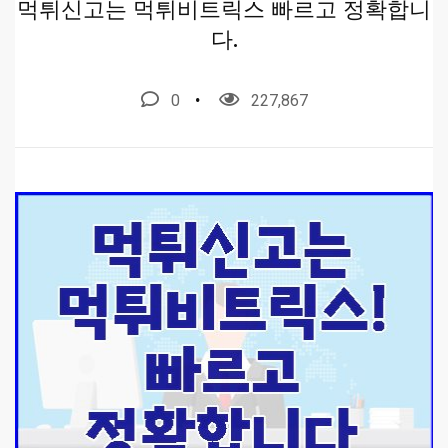
먹튀신고는 먹튀비트릭스 빠르고 정확합니
다.
0
227,867