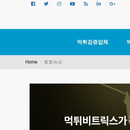
먹튀검증업체
Home
토토뉴스