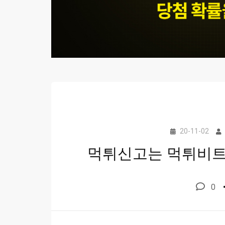
20-11-02
먹튀신고는 먹튀비트
0