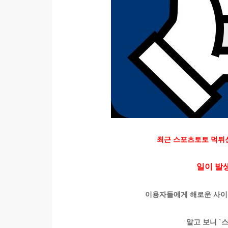
최근 스포츠토토 먹튀
일이 발
이용자들에게 해로운 사이
알고 보니 `