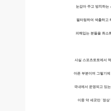
눈감아 주고 방치하는
필터링하여 색출하고 
피해입는 분들을 최소
사실 스포츠토토에서 
아픈 부분이며 그렇기에
국내에서 운영되고 있는
이중 약 세곳만 `정상