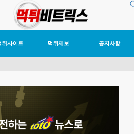
먹튀사이트
먹튀제보
공지사항