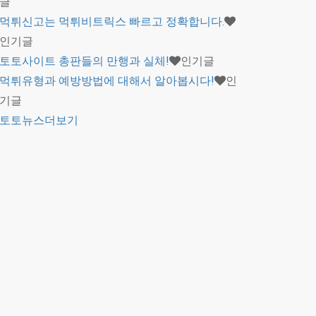
글
먹튀신고는 먹튀비트릭스 빠르고 정확합니다.
인기글
토토사이트 총판들의 만행과 실체!
인기글
먹튀유형과 예방방법에 대해서 알아봅시다!
인
기글
토토뉴스
더보기