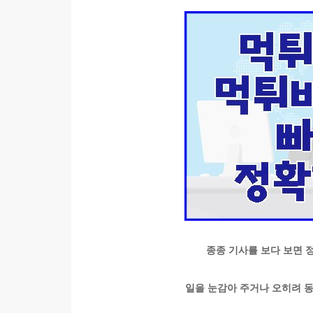
종종 기사를 보다 보면 
일을 눈감아 주거나 오히려 