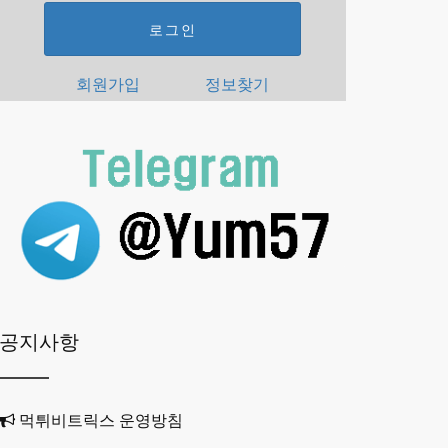
로그인
회원가입
정보찾기
공지사항
먹튀비트릭스 운영방침