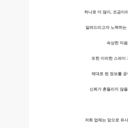
하나로 더 많이, 조금이
알려드리고자 노력하는 
속상한 마음
또한 이러한 스파이
제대로 된 정보를 
신뢰가 흔들리지 않을
저희 업체는 앞으로 유