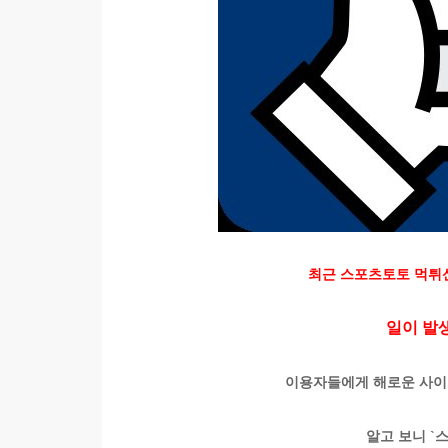
최근 스포츠토토 먹튀
일이 발
이용자들에게 해로운 사이
알고 보니 `