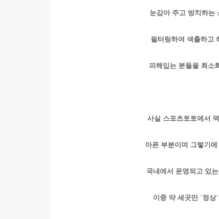
눈감아 주고 방치하는
필터링하여 색출하고 
피해입는 분들을 최소
사실 스포츠토토에서 
아픈 부분이며 그렇기에
국내에서 운영되고 있는
이중 약 세곳만 `정상