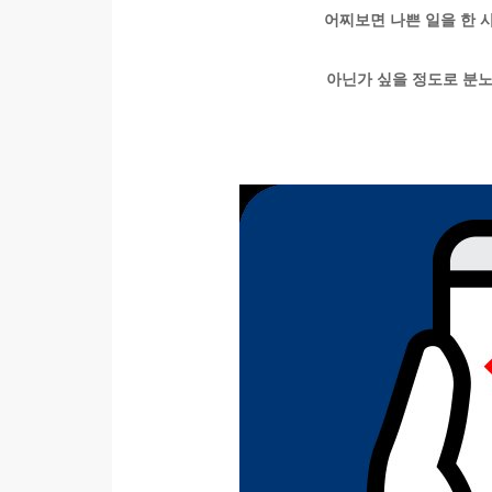
어찌보면 나쁜 일을 한 
아닌가 싶을 정도로 분