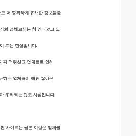
라도 더 정확하게 유해한 정보들을
저희 업체로서는 참 안타깝고 또
이 드는 현실입니다.
 가짜 먹튀신고 업체들로 인해
공유하는 업체들이 애써 쌓아온
까 우려되는 것도 사살입니다.
사한 사이트는 물론 이같은 업체를