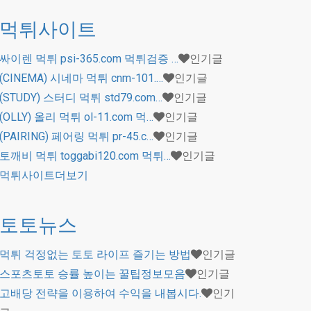
먹튀사이트
싸이렌 먹튀 psi-365.com 먹튀검증 …
인기글
(CINEMA) 시네마 먹튀 cnm-101.…
인기글
(STUDY) 스터디 먹튀 std79.com…
인기글
(OLLY) 올리 먹튀 ol-11.com 먹…
인기글
(PAIRING) 페어링 먹튀 pr-45.c…
인기글
토깨비 먹튀 toggabi120.com 먹튀…
인기글
먹튀사이트
더보기
토토뉴스
먹튀 걱정없는 토토 라이프 즐기는 방법
인기글
스포츠토토 승률 높이는 꿀팁정보모음
인기글
고배당 전략을 이용하여 수익을 내봅시다.
인기