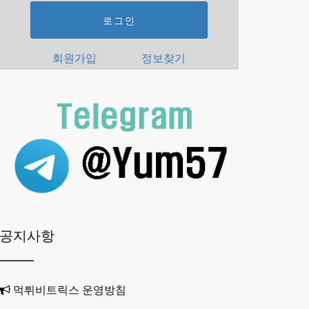
로그인
회원가입
정보찾기
공지사항
먹튀비트릭스 운영방침