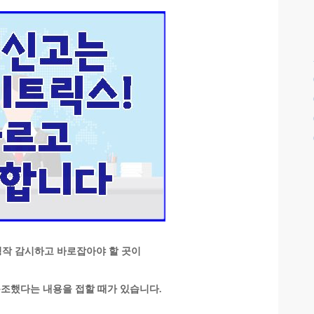
정작 감시하고 바로잡아야 할 곳이
동조했다는 내용을 접할 때가 있습니다.