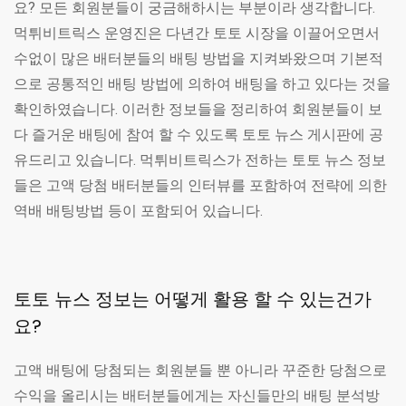
요? 모든 회원분들이 궁금해하시는 부분이라 생각합니다.
먹튀비트릭스 운영진은 다년간 토토 시장을 이끌어오면서
수없이 많은 배터분들의 배팅 방법을 지켜봐왔으며 기본적
으로 공통적인 배팅 방법에 의하여 배팅을 하고 있다는 것을
확인하였습니다. 이러한 정보들을 정리하여 회원분들이 보
다 즐거운 배팅에 참여 할 수 있도록 토토 뉴스 게시판에 공
유드리고 있습니다. 먹튀비트릭스가 전하는 토토 뉴스 정보
들은 고액 당첨 배터분들의 인터뷰를 포함하여 전략에 의한
역배 배팅방법 등이 포함되어 있습니다.
토토 뉴스 정보는 어떻게 활용 할 수 있는건가
요?
고액 배팅에 당첨되는 회원분들 뿐 아니라 꾸준한 당첨으로
수익을 올리시는 배터분들에게는 자신들만의 배팅 분석방