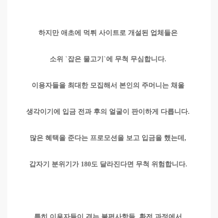
하지만 애초에 먹튀 사이트로 개설된 업체들은
소위 `잡은 물고기`에 무척 무심합니다.
이용자들을 최대한 모집해서 본인의 주머니는 채울
생각이기에 입금 전과 후의 얼굴이 판이하게 다릅니다.
많은 혜택을 준다는 프로모션을 보고 입금을 했는데,
갑자기 분위기가 180도 달라진다면 무척 위험합니다.
특히 이용자들이 겪는 불편사항들, 환전 과정에서