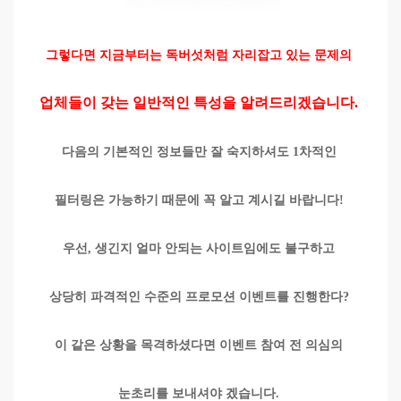
그렇다면 지금부터는 독버섯처럼 자리잡고 있는 문제의
업체들이 갖는 일반적인 특성을 알려드리겠습니다.
다음의 기본적인 정보들만 잘 숙지하셔도 1차적인
필터링은 가능하기 때문에 꼭 알고 계시길 바랍니다!
우선, 생긴지 얼마 안되는 사이트임에도 불구하고
상당히 파격적인 수준의 프로모션 이벤트를 진행한다?
이 같은 상황을 목격하셨다면 이벤트 참여 전 의심의
눈초리를 보내셔야 겠습니다.