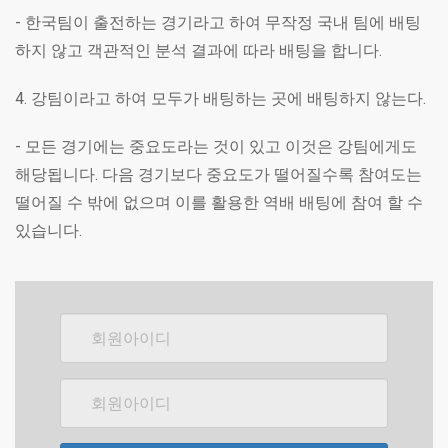
- 한국팀이 출전하는 경기라고 하여 무작정 국내 팀에 배팅
하지 않고 객관적인 분석 결과에 따라 배팅을 합니다.
4. 강팀이라고 하여 모두가 배팅하는 곳에 배팅하지 않는다.
- 모든 경기에는 중요도라는 것이 있고 이것은 강팀에게도
해당됩니다. 다음 경기보다 중요도가 떨어질수록 참여도는
떨어질 수 밖에 없으며 이를 활용한 역배 배팅에 참여 할 수
있습니다.