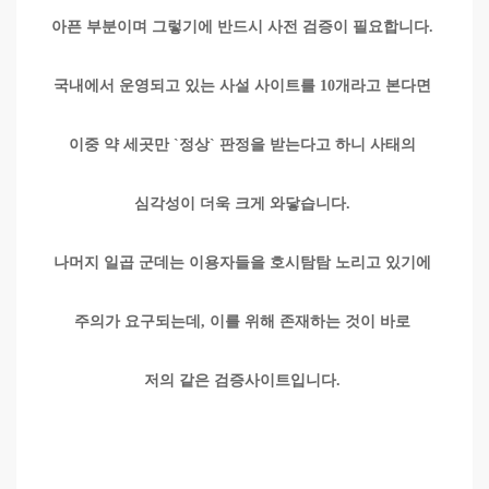
아픈 부분이며 그렇기에 반드시 사전 검증이 필요합니다.
국내에서 운영되고 있는 사설 사이트를 10개라고 본다면
이중 약 세곳만 `정상` 판정을 받는다고 하니 사태의
심각성이 더욱 크게 와닿습니다.
나머지 일곱 군데는 이용자들을 호시탐탐 노리고 있기에
주의가 요구되는데, 이를 위해 존재하는 것이 바로
저의 같은 검증사이트입니다.