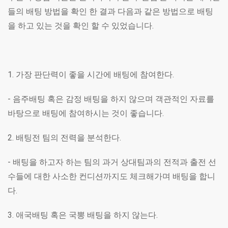
들의 배팅 방법을 확인 한 결과 다음과 같은 방법으로 배팅
을 하고 있는 것을 확인 할 수 있었습니다.
1. 가장 판단력이 좋을 시간에 배팅에 참여한다.
- 음주배팅 혹은 감정 배팅을 하지 않으며 객관적인 자료를
바탕으로 배팅에 참여하시는 것이 좋습니다.
2. 배팅전 팀의 전력을 분석한다.
- 배팅을 하고자 하는 팀의 과거 상대팀과의 전적과 출전 선
수들에 대한 사소한 컨디션까지도 체크해가며 배팅을 합니
다.
3. 애국배팅 혹은 국뽕 배팅을 하지 않는다.