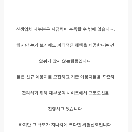
신생업체 대부분은 자금력이 부족할 수 밖에 없습니다.
하지만 누가 보기에도 파격적인 혜택을 제공한다는 건
앞뒤가 맞지 않는행동입니다.
물론 신규 이용자를 모집하고 기존 이용자들을 꾸준히
관리하기 위해 대부분의 사이트에서 프로모션을
진행하고 있습니다.
하지만 그 규모가 지나치게 크다면 위험신호입니다.