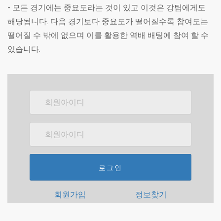
- 모든 경기에는 중요도라는 것이 있고 이것은 강팀에게도
해당됩니다. 다음 경기보다 중요도가 떨어질수록 참여도는
떨어질 수 밖에 없으며 이를 활용한 역배 배팅에 참여 할 수
있습니다.
로그인
회원가입
정보찾기