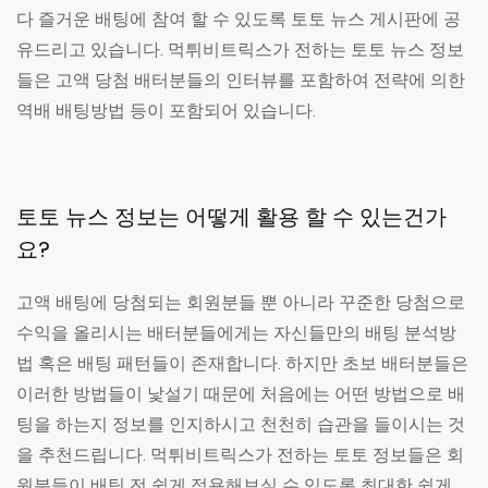
다 즐거운 배팅에 참여 할 수 있도록 토토 뉴스 게시판에 공
유드리고 있습니다. 먹튀비트릭스가 전하는 토토 뉴스 정보
들은 고액 당첨 배터분들의 인터뷰를 포함하여 전략에 의한
역배 배팅방법 등이 포함되어 있습니다.
토토 뉴스 정보는 어떻게 활용 할 수 있는건가
요?
고액 배팅에 당첨되는 회원분들 뿐 아니라 꾸준한 당첨으로
수익을 올리시는 배터분들에게는 자신들만의 배팅 분석방
법 혹은 배팅 패턴들이 존재합니다. 하지만 초보 배터분들은
이러한 방법들이 낯설기 때문에 처음에는 어떤 방법으로 배
팅을 하는지 정보를 인지하시고 천천히 습관을 들이시는 것
을 추천드립니다. 먹튀비트릭스가 전하는 토토 정보들은 회
원분들이 배팅 전 쉽게 적용해보실 수 있도록 최대한 쉽게