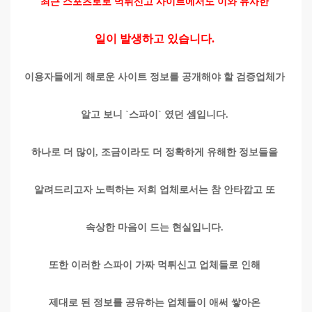
최근 스포츠토토 먹튀신고 사이트에서도 이와 유사한
일이 발생하고 있습니다.
이용자들에게 해로운 사이트 정보를 공개해야 할 검증업체가
알고 보니 `스파이` 였던 셈입니다.
하나로 더 많이, 조금이라도 더 정확하게 유해한 정보들을
알려드리고자 노력하는 저희 업체로서는 참 안타깝고 또
속상한 마음이 드는 현실입니다.
또한 이러한 스파이 가짜 먹튀신고 업체들로 인해
제대로 된 정보를 공유하는 업체들이 애써 쌓아온