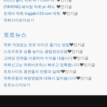
(OLLY) 올리 먹튀 ol-11.com 먹…
인기글
(PAIRING) 페어링 먹튀 pr-45.c…
인기글
토깨비 먹튀 toggabi120.com 먹튀…
인기글
먹튀사이트
더보기
토토뉴스
먹튀 걱정없는 토토 라이프 즐기는 방법
인기글
스포츠토토 승률 높이는 꿀팁정보모음
인기글
고배당 전략을 이용하여 수익을 내봅시다.
인기글
먹튀신고는 먹튀비트릭스 빠르고 정확합니다.
인기글
토토사이트 총판들의 만행과 실체!
인기글
먹튀유형과 예방방법에 대해서 알아봅시다!
인기글
토토뉴스
더보기