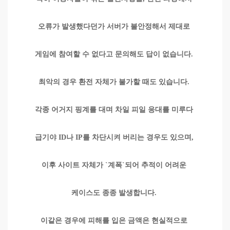
오류가 발생했다던가 서버가 불안정해서 제대로
게임에 참여할 수 없다고 문의해도 답이 없습니다.
최악의 경우 환전 자체가 불가할 때도 있습니다.
각종 어거지 핑계를 대며 차일 피일 응대를 미루다
급기야 ID나 IP를 차단시켜 버리는 경우도 있으며,
이후 사이트 자체가 `계폭`되어 추적이 어려운
케이스도 종종 발생합니다.
이같은 경우에 피해를 입은 금액은 현실적으로