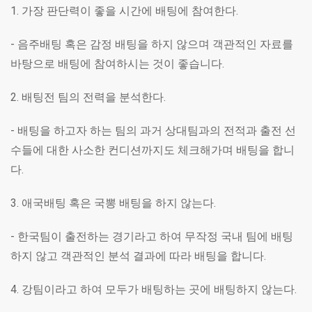
1. 가장 판단력이 좋을 시간에 배팅에 참여한다.
- 음주배팅 혹은 감정 배팅을 하지 않으며 객관적인 자료를
바탕으로 배팅에 참여하시는 것이 좋습니다.
2. 배팅전 팀의 전력을 분석한다.
- 배팅을 하고자 하는 팀의 과거 상대팀과의 전적과 출전 선
수들에 대한 사소한 컨디션까지도 체크해가며 배팅을 합니
다.
3. 애국배팅 혹은 국뽕 배팅을 하지 않는다.
- 한국팀이 출전하는 경기라고 하여 무작정 국내 팀에 배팅
하지 않고 객관적인 분석 결과에 따라 배팅을 합니다.
4. 강팀이라고 하여 모두가 배팅하는 곳에 배팅하지 않는다.