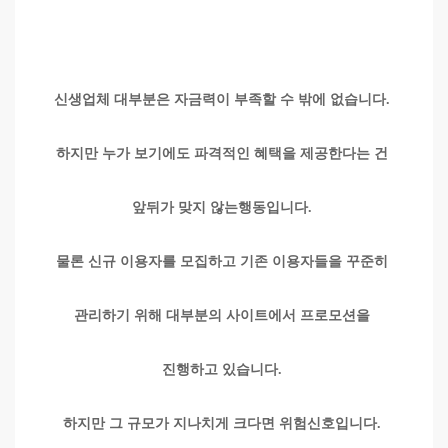
신생업체 대부분은 자금력이 부족할 수 밖에 없습니다.
하지만 누가 보기에도 파격적인 혜택을 제공한다는 건
앞뒤가 맞지 않는행동입니다.
물론 신규 이용자를 모집하고 기존 이용자들을 꾸준히
관리하기 위해 대부분의 사이트에서 프로모션을
진행하고 있습니다.
하지만 그 규모가 지나치게 크다면 위험신호입니다.