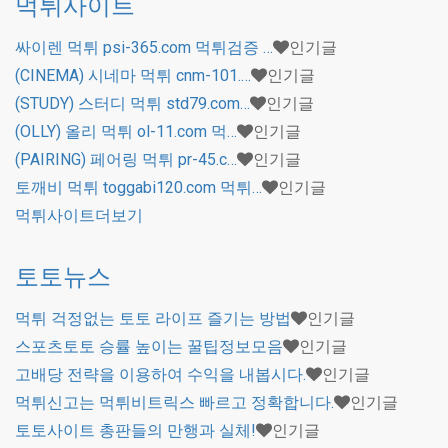
먹튀사이트
싸이렌 먹튀 psi-365.com 먹튀검증 …
인기글
(CINEMA) 시네마 먹튀 cnm-101.…
인기글
(STUDY) 스터디 먹튀 std79.com…
인기글
(OLLY) 올리 먹튀 ol-11.com 먹…
인기글
(PAIRING) 페어링 먹튀 pr-45.c…
인기글
토깨비 먹튀 toggabi120.com 먹튀…
인기글
먹튀사이트
더보기
토토뉴스
먹튀 걱정없는 토토 라이프 즐기는 방법
인기글
스포츠토토 승률 높이는 꿀팁정보모음
인기글
고배당 전략을 이용하여 수익을 내봅시다.
인기글
먹튀신고는 먹튀비트릭스 빠르고 정확합니다.
인기글
토토사이트 총판들의 만행과 실체!
인기글