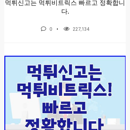
먹튀신고는 먹튀비트릭스 빠르고 정확합니
다.
0
227,134