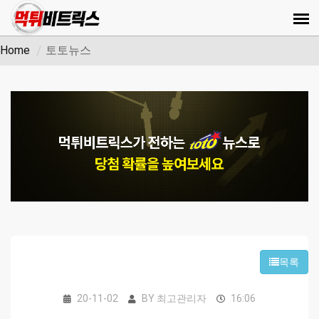
Home
토토뉴스
목록
20-11-02
BY
최고관리자
16:06