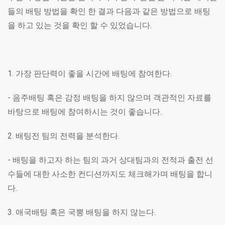
들의 배팅 방법을 확인 한 결과 다음과 같은 방법으로 배팅
을 하고 있는 것을 확인 할 수 있었습니다.
1. 가장 판단력이 좋을 시간에 배팅에 참여한다.
- 음주배팅 혹은 감정 배팅을 하지 않으며 객관적인 자료를
바탕으로 배팅에 참여하시는 것이 좋습니다.
2. 배팅전 팀의 전력을 분석한다.
- 배팅을 하고자 하는 팀의 과거 상대팀과의 전적과 출전 선
수들에 대한 사소한 컨디션까지도 체크해가며 배팅을 합니
다.
3. 애국배팅 혹은 국뽕 배팅을 하지 않는다.