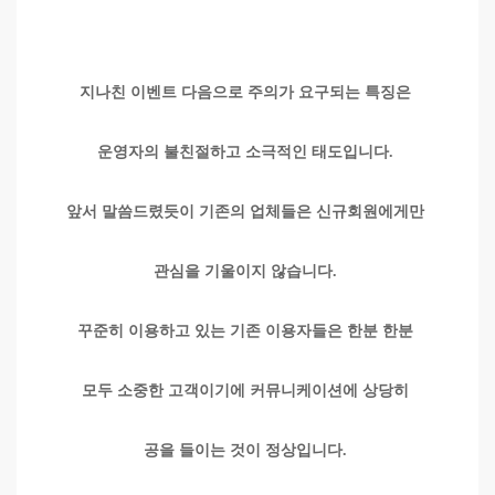
지나친 이벤트 다음으로 주의가 요구되는 특징은
운영자의 불친절하고 소극적인 태도입니다.
앞서 말씀드렸듯이 기존의 업체들은 신규회원에게만
관심을 기울이지 않습니다.
꾸준히 이용하고 있는 기존 이용자들은 한분 한분
모두 소중한 고객이기에 커뮤니케이션에 상당히
공을 들이는 것이 정상입니다.