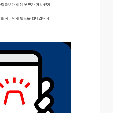
사람들보다 이런 부류가 더 나쁜게
노를 자아내게 만드는 행태입니다.