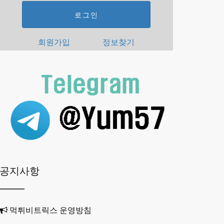
로그인
회원가입
정보찾기
공지사항
먹튀비트릭스 운영방침