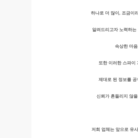
하나로 더 많이, 조금이
알려드리고자 노력하는 
속상한 마음
또한 이러한 스파이
제대로 된 정보를 
신뢰가 흔들리지 않을
저희 업체는 앞으로 유