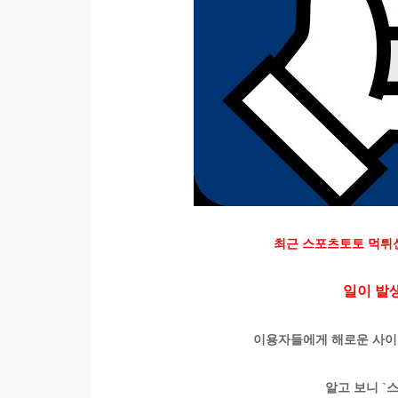
최근 스포츠토토 먹튀
일이 발
이용자들에게 해로운 사이
알고 보니 `