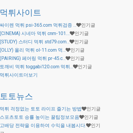
먹튀사이트
싸이렌 먹튀 psi-365.com 먹튀검증 …
인기글
(CINEMA) 시네마 먹튀 cnm-101.…
인기글
(STUDY) 스터디 먹튀 std79.com…
인기글
(OLLY) 올리 먹튀 ol-11.com 먹…
인기글
(PAIRING) 페어링 먹튀 pr-45.c…
인기글
토깨비 먹튀 toggabi120.com 먹튀…
인기글
먹튀사이트
더보기
토토뉴스
먹튀 걱정없는 토토 라이프 즐기는 방법
인기글
스포츠토토 승률 높이는 꿀팁정보모음
인기글
고배당 전략을 이용하여 수익을 내봅시다.
인기