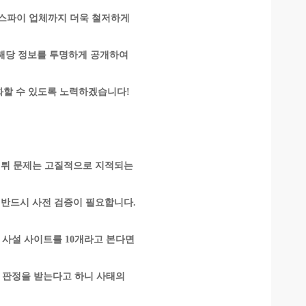
 스파이 업체까지 더욱 철저하게
해당 정보를 투명하게 공개하여
화할 수 있도록 노력하겠습니다!
먹튀 문제는 고질적으로 지적되는
 반드시 사전 검증이 필요합니다.
 사설 사이트를 10개라고 본다면
` 판정을 받는다고 하니 사태의