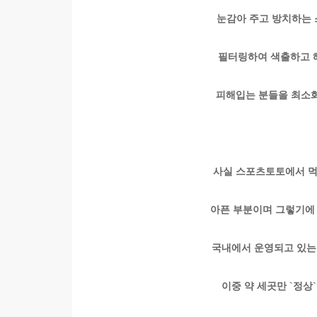
눈감아 주고 방치하는
필터링하여 색출하고 
피해입는 분들을 최소
사실 스포츠토토에서 
아픈 부분이며 그렇기에
국내에서 운영되고 있는
이중 약 세곳만 `정상