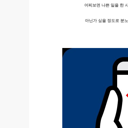
어찌보면 나쁜 일을 한 
아닌가 싶을 정도로 분