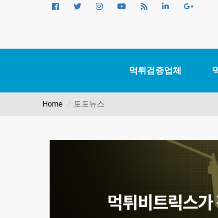
먹튀검증업체
Home
토토뉴스