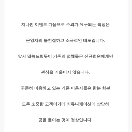
지나친 이벤트 다음으로 주의가 요구되는 특징은
운영자의 불친절하고 소극적인 태도입니다.
앞서 말씀드렸듯이 기존의 업체들은 신규회원에게만
관심을 기울이지 않습니다.
꾸준히 이용하고 있는 기존 이용자들은 한분 한분
모두 소중한 고객이기에 커뮤니케이션에 상당히
공을 들이는 것이 정상입니다.