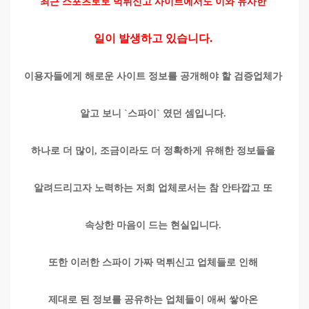
최근 스포츠토토 먹튀신고 사이트에서도 이와 유사한
일이 발생하고 있습니다.
이용자들에게 해로운 사이트 정보를 공개해야 할 검증업체가
알고 보니 `스파이` 였던 셈입니다.
하나로 더 많이, 조금이라도 더 정확하게 유해한 정보들을
알려드리고자 노력하는 저희 업체로서는 참 안타깝고 또
속상한 마음이 드는 현실입니다.
또한 이러한 스파이 가짜 먹튀신고 업체들로 인해
제대로 된 정보를 공유하는 업체들이 애써 쌓아온