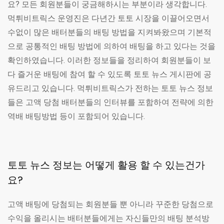
요? 모든 회원분들이 궁금해하시는 부분이라 생각합니다.
먹튀비트릭스 운영진은 다년간 토토 시장을 이끌어오면서
수없이 많은 배터분들의 배팅 방법을 지켜봐왔으며 기본적
으로 공통적인 배팅 방법에 의하여 배팅을 하고 있다는 것을
확인하였습니다. 이러한 정보들을 정리하여 회원분들이 보
다 즐거운 배팅에 참여 할 수 있도록 토토 뉴스 게시판에 공
유드리고 있습니다. 먹튀비트릭스가 전하는 토토 뉴스 정보
들은 고액 당첨 배터분들의 인터뷰를 포함하여 전략에 의한
역배 배팅방법 등이 포함되어 있습니다.
토토 뉴스 정보는 어떻게 활용 할 수 있는건가
요?
고액 배팅에 당첨되는 회원분들 뿐 아니라 꾸준한 당첨으로
수익을 올리시는 배터분들에게는 자신들만의 배팅 분석방