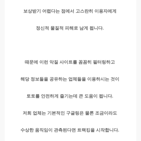
보상받기 어렵다는 점에서 고스란히 이용자에게
정신적 물질적 피해로 남게 됩니다.
때문에 이런 악질 사이트를 꼼꼼히 필터링하고
해당 정보들을 공유하는 업체들을 이용하시는 것이
토토를 안전하게 즐기는데 큰 도움이 됩니다.
저희 업체는 기본적인 구글링은 물론 조금이라도
수상한 움직임이 관측된다면 트랙킹을 시작합니다.