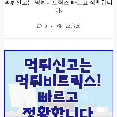
먹튀신고는 먹튀비트릭스 빠르고 정확합니
다.
0
226,928