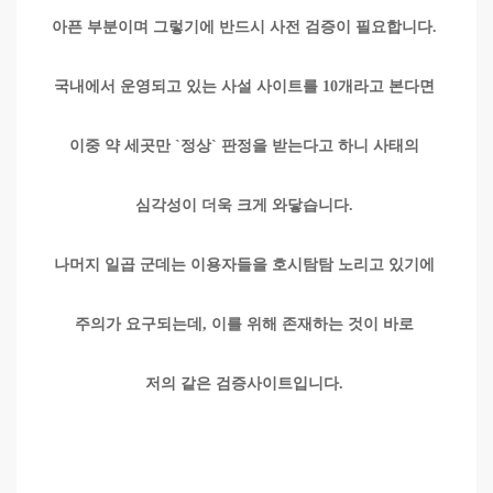
아픈 부분이며 그렇기에 반드시 사전 검증이 필요합니다.
국내에서 운영되고 있는 사설 사이트를 10개라고 본다면
이중 약 세곳만 `정상` 판정을 받는다고 하니 사태의
심각성이 더욱 크게 와닿습니다.
나머지 일곱 군데는 이용자들을 호시탐탐 노리고 있기에
주의가 요구되는데, 이를 위해 존재하는 것이 바로
저의 같은 검증사이트입니다.