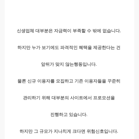
신생업체 대부분은 자금력이 부족할 수 밖에 없습니다.
하지만 누가 보기에도 파격적인 혜택을 제공한다는 건
앞뒤가 맞지 않는행동입니다.
물론 신규 이용자를 모집하고 기존 이용자들을 꾸준히
관리하기 위해 대부분의 사이트에서 프로모션을
진행하고 있습니다.
하지만 그 규모가 지나치게 크다면 위험신호입니다.