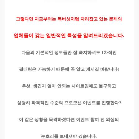
그렇다면 지금부터는 독버섯처럼 자리잡고 있는 문제의
업체들이 갖는 일반적인 특성을 알려드리겠습니다.
다음의 기본적인 정보들만 잘 숙지하셔도 1차적인
필터링은 가능하기 때문에 꼭 알고 계시길 바랍니다!
우선, 생긴지 얼마 안되는 사이트임에도 불구하고
상당히 파격적인 수준의 프로모션 이벤트를 진행한다?
이 같은 상황을 목격하셨다면 이벤트 참여 전 의심의
눈초리를 보내셔야 겠습니다.