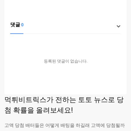
댓글
0
등록된 댓글이 없습니다.
먹튀비트릭스가 전하는 토토 뉴스로 당
첨 확률을 올려보세요!
고액 당첨 배터들은 어떻게 배팅을 하길래 고액에 당첨될까