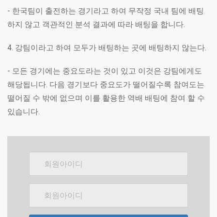
- 한국팀이 출전하는 경기라고 하여 무작정 국내 팀에 배팅
하지 않고 객관적인 분석 결과에 따라 배팅을 합니다.
4. 강팀이라고 하여 모두가 배팅하는 곳에 배팅하지 않는다.
- 모든 경기에는 중요도라는 것이 있고 이것은 강팀에게도
해당됩니다. 다음 경기보다 중요도가 떨어질수록 참여도는
떨어질 수 밖에 없으며 이를 활용한 역배 배팅에 참여 할 수
있습니다.