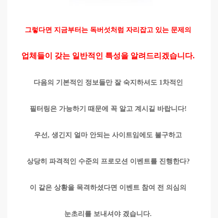
그렇다면 지금부터는 독버섯처럼 자리잡고 있는 문제의
업체들이 갖는 일반적인 특성을 알려드리겠습니다.
다음의 기본적인 정보들만 잘 숙지하셔도 1차적인
필터링은 가능하기 때문에 꼭 알고 계시길 바랍니다!
우선, 생긴지 얼마 안되는 사이트임에도 불구하고
상당히 파격적인 수준의 프로모션 이벤트를 진행한다?
이 같은 상황을 목격하셨다면 이벤트 참여 전 의심의
눈초리를 보내셔야 겠습니다.