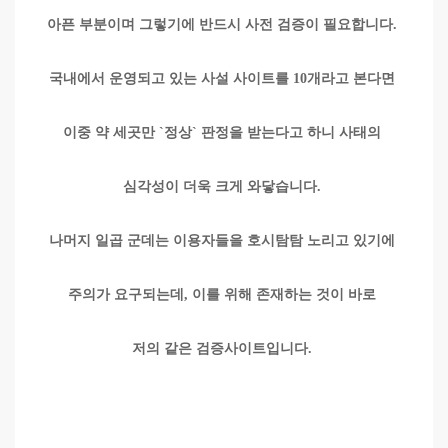
아픈 부분이며 그렇기에 반드시 사전 검증이 필요합니다.
국내에서 운영되고 있는 사설 사이트를 10개라고 본다면
이중 약 세곳만 `정상` 판정을 받는다고 하니 사태의
심각성이 더욱 크게 와닿습니다.
나머지 일곱 군데는 이용자들을 호시탐탐 노리고 있기에
주의가 요구되는데, 이를 위해 존재하는 것이 바로
저의 같은 검증사이트입니다.