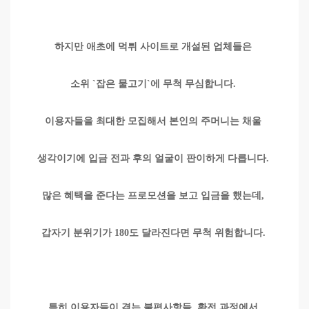
하지만 애초에 먹튀 사이트로 개설된 업체들은
소위 `잡은 물고기`에 무척 무심합니다.
이용자들을 최대한 모집해서 본인의 주머니는 채울
생각이기에 입금 전과 후의 얼굴이 판이하게 다릅니다.
많은 혜택을 준다는 프로모션을 보고 입금을 했는데,
갑자기 분위기가 180도 달라진다면 무척 위험합니다.
특히 이용자들이 겪는 불편사항들, 환전 과정에서