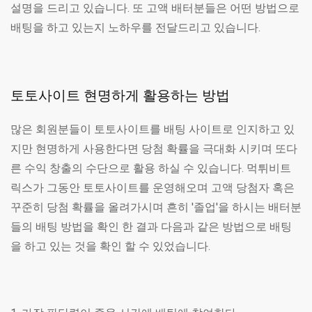
설명을 드리고 있습니다. 또 고액 배터분들은 어떤 방법으로
배팅을 하고 있는지 노하우를 전달드리고 있습니다.
토토사이트 현명하게 활용하는 방법
많은 회원분들이 토토사이트를 배팅 사이트로 인지하고 있
지만 현명하게 사용한다면 당첨 확률을 극대화 시키며 또다
른 수익 창출의 수단으로 활용 하실 수 있습니다. 먹튀비트
릭스가 그동안 토토사이트를 운영해오며 고액 당첨자 혹은
꾸준히 당첨 확률을 올려가시며 흔히 '졸업'을 하시는 배터분
들의 배팅 방법을 확인 한 결과 다음과 같은 방법으로 배팅
을 하고 있는 것을 확인 할 수 있었습니다.