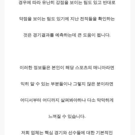
경우에 따라 유난히 강점을 보이는 팀도 있고 반대로
약점을 보이는 팀도 있기에 지난 전적들을 확인하는
것은 경기결과를 예측하는데 큰 도움이 됩니다.
이러한 정보들은 본인이 해당 스포츠의 매니아라면
익히 알 수 있는 부분들이나 그렇지 않은 분이라면
어디서부터 어디까지 살펴봐야하나 다소 막막하게
느껴질 수 있습니다.
저희 업체는 핵심 경기와 선수들에 대한 기본적인