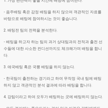
1. 가장 판단력이 좋을 시간에 배팅에 참여한다.
- 음주배팅 혹은 감정 배팅을 하지 않으며 객관적인 자료를
바탕으로 배팅에 참여하시는 것이 좋습니다.
2. 배팅전 팀의 전력을 분석한다.
- 배팅을 하고자 하는 팀의 과거 상대팀과의 전적과 출전 선
수들에 대한 사소한 컨디션까지도 체크해가며 배팅을 합니
다.
3. 애국배팅 혹은 국뽕 배팅을 하지 않는다.
- 한국팀이 출전하는 경기라고 하여 무작정 국내 팀에 배팅
하지 않고 객관적인 분석 결과에 따라 배팅을 합니다.
4. 강팀이라고 하여 모두가 배팅하는 곳에 배팅하지 않는다.