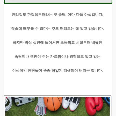
천리길도 한걸음부터라는 옛 속담, 아마 다들 아실겁니다.
첫술에 배부를 수 없다는 것도 머리로는 잘 알고 있습니다.
하지만 막상 실전에 들어서면 초등학교 시절부터 배웠던
속담이나 격언이 주는 가르침이나 경험으로 알고 있는
이성적인 판단들이 종종 하얗게 리셋되어 버리곤 합니다.