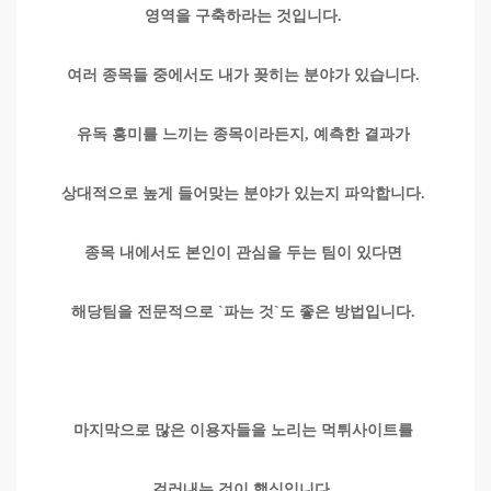
영역을 구축하라는 것입니다.
여러 종목들 중에서도 내가 꽂히는 분야가 있습니다.
유독 흥미를 느끼는 종목이라든지, 예측한 결과가
상대적으로 높게 들어맞는 분야가 있는지 파악합니다.
종목 내에서도 본인이 관심을 두는 팀이 있다면
해당팀을 전문적으로 `파는 것`도 좋은 방법입니다.
마지막으로 많은 이용자들을 노리는 먹튀사이트를
걸러내는 것이 핵심입니다.