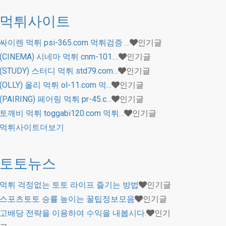
먹튀사이트
싸이렌 먹튀 psi-365.com 먹튀검증 …
인기글
(CINEMA) 시네마 먹튀 cnm-101.…
인기글
(STUDY) 스터디 먹튀 std79.com…
인기글
(OLLY) 올리 먹튀 ol-11.com 먹…
인기글
(PAIRING) 페어링 먹튀 pr-45.c…
인기글
토깨비 먹튀 toggabi120.com 먹튀…
인기글
먹튀사이트
더보기
토토뉴스
먹튀 걱정없는 토토 라이프 즐기는 방법
인기글
스포츠토토 승률 높이는 꿀팁정보모음
인기글
고배당 전략을 이용하여 수익을 내봅시다.
인기