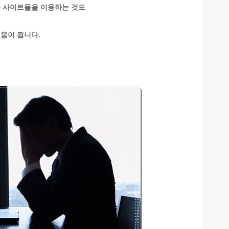
둔 사이트들을 이용하는 것도
도움이 됩니다.