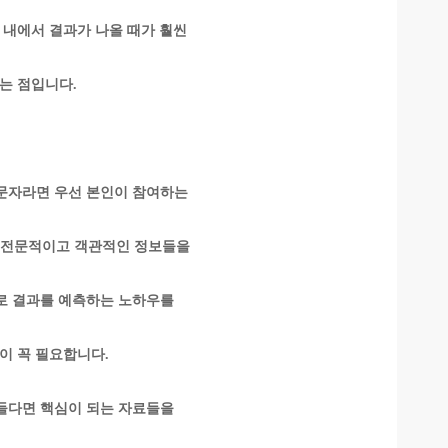
 내에서 결과가 나올 때가 훨씬
는 점입니다.
문자라면 우선 본인이 참여하는
도 전문적이고 객관적인 정보들을
로 결과를 예측하는 노하우를
이 꼭 필요합니다.
들다면 핵심이 되는 자료들을