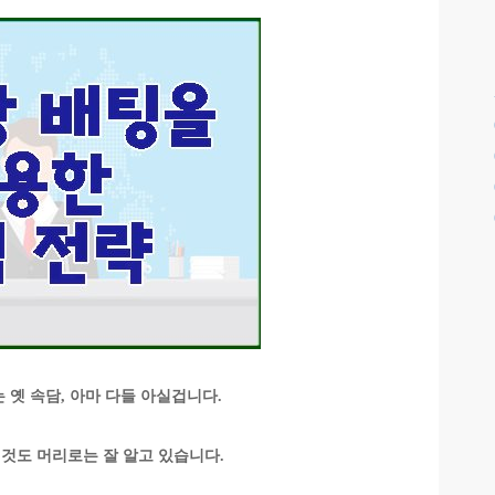
옛 속담, 아마 다들 아실겁니다.
 것도 머리로는 잘 알고 있습니다.