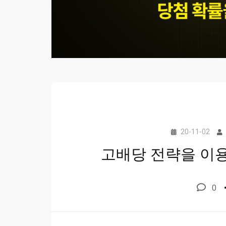
20-11-02
고배당 전략을 이
0