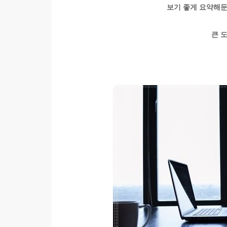
보기 좋게 요약해
큰 