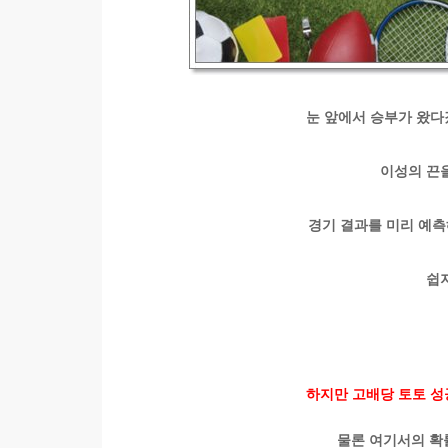
눈 앞에서 승부가 왔
이성의 끈
경기 결과를 미리 예
쉽
하지만 고배당 토토 
물론 여기서의 확률