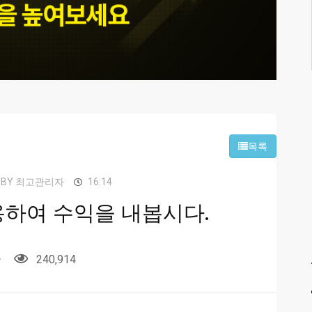
목록
BY
최고관리자
16:14
용하여 수익을 내봅시다.
240,914