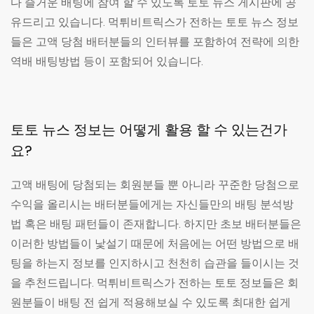
다 즐거운 배팅에 참여 할 수 있도록 토토 뉴스 게시판에 공
유드리고 있습니다. 먹튀비트릭스가 전하는 토토 뉴스 정보
들은 고액 당첨 배터분들의 인터뷰를 포함하여 전략에 의한
역배 배팅방법 등이 포함되어 있습니다.
토토 뉴스 정보는 어떻게 활용 할 수 있는건가
요?
고액 배팅에 당첨되는 회원분들 뿐 아니라 꾸준한 당첨으로
수익을 올리시는 배터분들에게는 자신들만의 배팅 분석방
법 혹은 배팅 패턴들이 존재합니다. 하지만 초보 배터분들은
이러한 방법들이 낯설기 때문에 처음에는 어떤 방법으로 배
팅을 하는지 정보를 인지하시고 천천히 습관을 들이시는 것
을 추천드립니다. 먹튀비트릭스가 전하는 토토 정보들은 회
원분들이 배팅 전 쉽게 적용해보실 수 있도록 최대한 쉽게