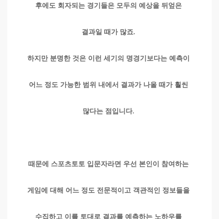
후에도 회자되는 경기들은 모두의 예상을 뒤엎은
결과일 때가 많죠.
하지만 분명한 것은 이런 세기의 명경기보다는 예측이
어느 정도 가능한 범위 내에서 결과가 나올 때가 훨씬
많다는 점입니다.
때문에 스포츠토토 입문자라면 우선 본인이 참여하는
게임에 대해 어느 정도 전문적이고 객관적인 정보들을
수집하고 이를 토대로 결과를 예측하는 노하우를