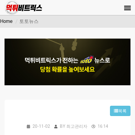
Home
토토뉴스
목록
20-11-02
BY
최고관리자
16:14