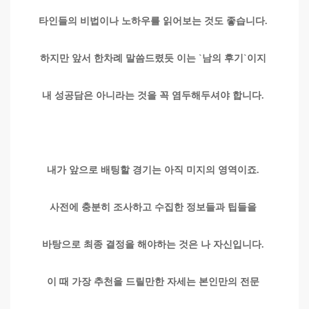
타인들의 비법이나 노하우를 읽어보는 것도 좋습니다.
하지만 앞서 한차례 말씀드렸듯 이는 `남의 후기`이지
내 성공담은 아니라는 것을 꼭 염두해두셔야 합니다.
내가 앞으로 배팅할 경기는 아직 미지의 영역이죠.
사전에 충분히 조사하고 수집한 정보들과 팁들을
바탕으로 최종 결정을 해야하는 것은 나 자신입니다.
이 때 가장 추천을 드릴만한 자세는 본인만의 전문