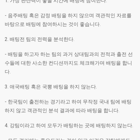
1. 가장 판단력이 좋을 시간에 배팅에 참여한다.
- 음주배팅 혹은 감정 배팅을 하지 않으며 객관적인 자료를
바탕으로 배팅에 참여하시는 것이 좋습니다.
2. 배팅전 팀의 전력을 분석한다.
- 배팅을 하고자 하는 팀의 과거 상대팀과의 전적과 출전 선
수들에 대한 사소한 컨디션까지도 체크해가며 배팅을 합니
다.
3. 애국배팅 혹은 국뽕 배팅을 하지 않는다.
- 한국팀이 출전하는 경기라고 하여 무작정 국내 팀에 배팅
하지 않고 객관적인 분석 결과에 따라 배팅을 합니다.
4. 강팀이라고 하여 모두가 배팅하는 곳에 배팅하지 않는다.