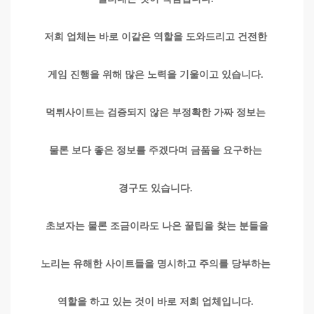
저희 업체는 바로 이같은 역할을 도와드리고 건전한
게임 진행을 위해 많은 노력을 기울이고 있습니다.
먹튀사이트는 검증되지 않은 부정확한 가짜 정보는
물론 보다 좋은 정보를 주겠다며 금품을 요구하는
경구도 있습니다.
초보자는 물론 조금이라도 나은 꿀팁을 찾는 분들을
노리는 유해한 사이트들을 명시하고 주의를 당부하는
역할을 하고 있는 것이 바로 저희 업체입니다.