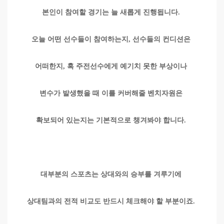
본인이 참여할 경기는 늘 새롭게 진행됩니다.
오늘 어떤 선수들이 참여하는지, 선수들의 컨디션은
어떠한지, 혹 주전선수에게 예기치 못한 부상이나
변수가 발생했을 때 이를 커버해줄 벤치자원은
확보되어 있는지는 기본적으로 챙겨봐야 합니다.
대부분의 스포츠는 상대와의 승부를 겨루기에
상대팀과의 전적 비교도 반드시 체크해야 할 부분이죠.