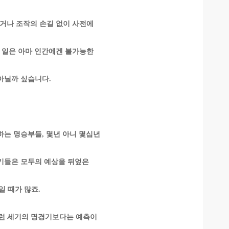
거나 조작의 손길 없이 사전에
 일은 아마 인간에겐 불가능한
아닐까 싶습니다.
하는 명승부들, 몇년 아니 몇십년
기들은 모두의 예상을 뒤엎은
일 때가 많죠.
이런 세기의 명경기보다는 예측이