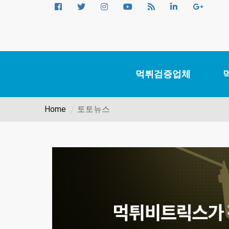
먹튀검증업체
Home
토토뉴스