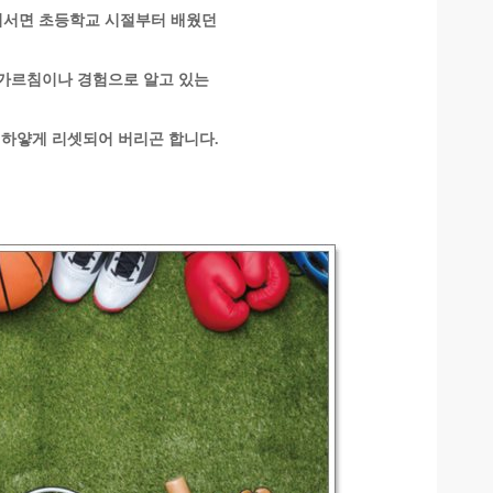
어서면 초등학교 시절부터 배웠던
 가르침이나 경험으로 알고 있는
 하얗게 리셋되어 버리곤 합니다.