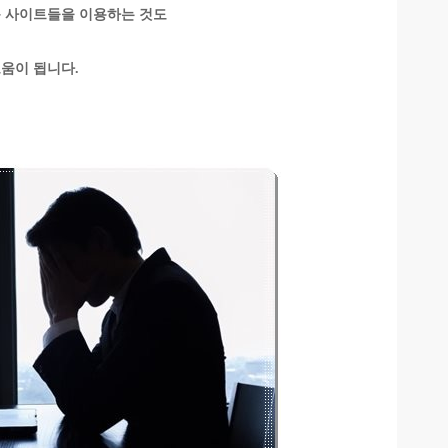
둔 사이트들을 이용하는 것도
도움이 됩니다.