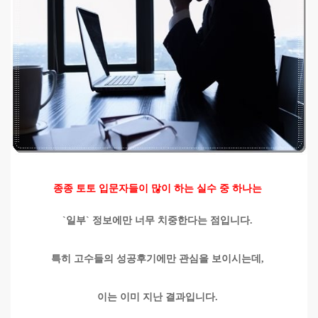
종종 토토 입문자들이 많이 하는 실수 중 하나는
`일부` 정보에만 너무 치중한다는 점입니다.
특히 고수들의 성공후기에만 관심을 보이시는데,
이는 이미 지난 결과입니다.