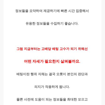
정보들을 요약하여 제공하기에 빠른 시간 집중해서
유용한 정보들을 수집하기 좋습니다.
그럼 지금부터는 고배당 배팅 고수가 되기 위해선
어떤 자세가 필요한지 살펴볼까요.
배팅이란 행위 자체는 결국 오롯이 본인의 판단과
의지가 작용하게 됩니다.
물론 사전에 도움이 되는 정보들을 최대한 모으고