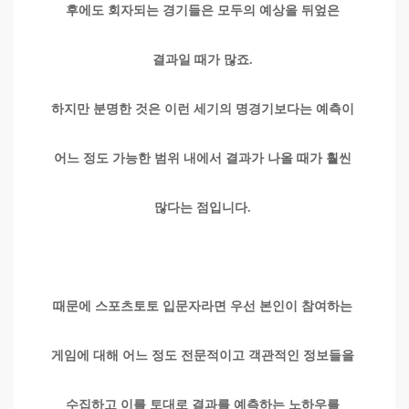
후에도 회자되는 경기들은 모두의 예상을 뒤엎은
결과일 때가 많죠.
하지만 분명한 것은 이런 세기의 명경기보다는 예측이
어느 정도 가능한 범위 내에서 결과가 나올 때가 훨씬
많다는 점입니다.
때문에 스포츠토토 입문자라면 우선 본인이 참여하는
게임에 대해 어느 정도 전문적이고 객관적인 정보들을
수집하고 이를 토대로 결과를 예측하는 노하우를