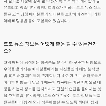
다 즐거운 배팅에 참여 할 수 있도록 토토 뉴스 게시판에 공
유드리고 있습니다. 먹튀비트릭스가 전하는 토토 뉴스 정보
들은 고액 당첨 배터분들의 인터뷰를 포함하여 전략에 의한
역배 배팅방법 등이 포함되어 있습니다.
토토 뉴스 정보는 어떻게 활용 할 수 있는건가
요?
고액 배팅에 당첨되는 회원분들 뿐 아니라 꾸준한 당첨으로
수익을 올리시는 배터분들에게는 자신들만의 배팅 분석방
법 혹은 배팅 패턴들이 존재합니다. 하지만 초보 배터분들은
이러한 방법들이 낯설기 때문에 처음에는 어떤 방법으로 배
팅을 하는지 정보를 인지하시고 천천히 습관을 들이시는 것
을 추천드립니다. 먹튀비트릭스가 전하는 토토 정보들은 회
원분들이 배팅 전 쉽게 적용해보실 수 있도록 최대한 쉽게