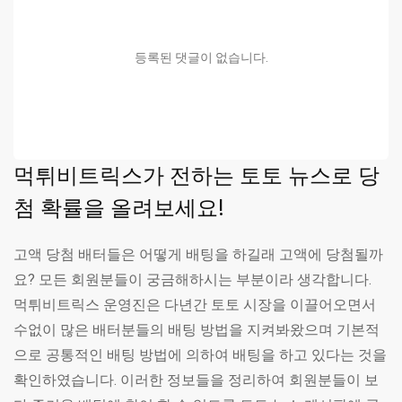
등록된 댓글이 없습니다.
먹튀비트릭스가 전하는 토토 뉴스로 당
첨 확률을 올려보세요!
고액 당첨 배터들은 어떻게 배팅을 하길래 고액에 당첨될까
요? 모든 회원분들이 궁금해하시는 부분이라 생각합니다.
먹튀비트릭스 운영진은 다년간 토토 시장을 이끌어오면서
수없이 많은 배터분들의 배팅 방법을 지켜봐왔으며 기본적
으로 공통적인 배팅 방법에 의하여 배팅을 하고 있다는 것을
확인하였습니다. 이러한 정보들을 정리하여 회원분들이 보