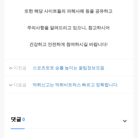
또한 해당 사이트들의 피해사례 등을 공유하고
주의사항을 알려드리고 있으니, 참고하시어
건강하고 안전하게 참여하시길 바랍니다!
이전글
스포츠토토 승률 높이는 꿀팁정보모음
다음글
먹튀신고는 먹튀비트릭스 빠르고 정확합니다.
댓글
0