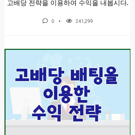
고배당 전략을 이용하여 수익을 내봅시다.
0
241,299