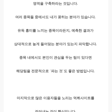
영역을 구축하라는 것입니다.
여러 종목들 중에서도 내가 꽂히는 분야가 있습니다.
유독 흥미를 느끼는 종목이라든지, 예측한 결과가
상대적으로 높게 들어맞는 분야가 있는지 파악합니다.
종목 내에서도 본인이 관심을 두는 팀이 있다면
해당팀을 전문적으로 `파는 것`도 좋은 방법입니다.
마지막으로 많은 이용자들을 노리는 먹튀사이트를
걸러내는 것이 핵심입니다.