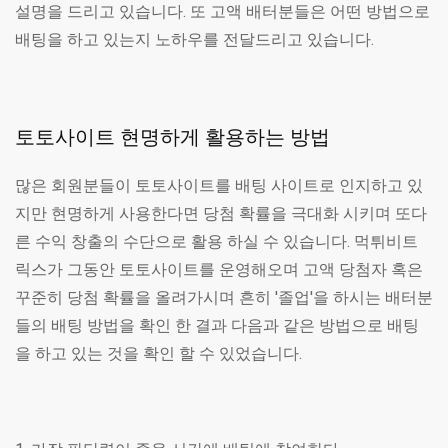
설명을 드리고 있습니다. 또 고액 배터분들은 어떤 방법으로
배팅을 하고 있는지 노하우를 전달드리고 있습니다.
토토사이트 현명하게 활용하는 방법
많은 회원분들이 토토사이트를 배팅 사이트로 인지하고 있
지만 현명하게 사용한다면 당첨 확률을 극대화 시키며 또다
른 수익 창출의 수단으로 활용 하실 수 있습니다. 먹튀비트
릭스가 그동안 토토사이트를 운영해오며 고액 당첨자 혹은
꾸준히 당첨 확률을 올려가시며 흔히 '졸업'을 하시는 배터분
들의 배팅 방법을 확인 한 결과 다음과 같은 방법으로 배팅
을 하고 있는 것을 확인 할 수 있었습니다.