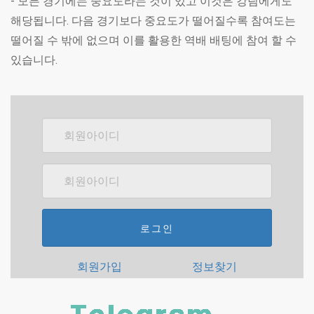
- 모든 경기에는 중요도라는 것이 있고 이것은 강팀에게도
해당됩니다. 다음 경기보다 중요도가 떨어질수록 참여도는
떨어질 수 밖에 없으며 이를 활용한 역배 배팅에 참여 할 수
있습니다.
로그인
회원가입
정보찾기