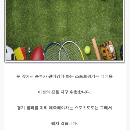
눈 앞에서 승부가 왔다갔다 하는 스포츠경기는 더더욱
이성의 끈을 자꾸 위협합니다.
경기 결과를 미리 예측해야하는 스포츠토토는 그래서
쉽지 않습니다.