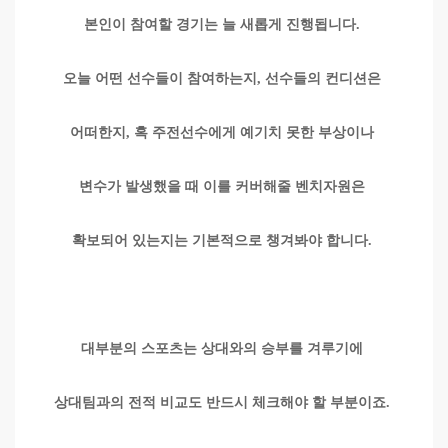
본인이 참여할 경기는 늘 새롭게 진행됩니다.
오늘 어떤 선수들이 참여하는지, 선수들의 컨디션은
어떠한지, 혹 주전선수에게 예기치 못한 부상이나
변수가 발생했을 때 이를 커버해줄 벤치자원은
확보되어 있는지는 기본적으로 챙겨봐야 합니다.
대부분의 스포츠는 상대와의 승부를 겨루기에
상대팀과의 전적 비교도 반드시 체크해야 할 부분이죠.