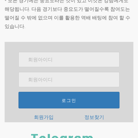
- 모든 경기에는 중요도라는 것이 있고 이것은 강팀에게도
해당됩니다. 다음 경기보다 중요도가 떨어질수록 참여도는
떨어질 수 밖에 없으며 이를 활용한 역배 배팅에 참여 할 수
있습니다.
로그인
회원가입
정보찾기