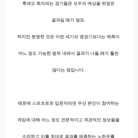
후에도 회자되는 경기들은 모두의 예상을 뒤엎은
결과일 때가 많죠.
하지만 분명한 것은 이런 세기의 명경기보다는 예측이
어느 정도 가능한 범위 내에서 결과가 나올 때가 훨씬
많다는 점입니다.
때문에 스포츠토토 입문자라면 우선 본인이 참여하는
게임에 대해 어느 정도 전문적이고 객관적인 정보들을
수집하고 이를 토대로 결과를 예측하는 노하우를