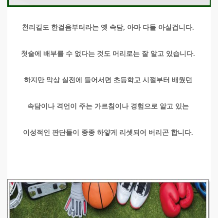
천리길도 한걸음부터라는 옛 속담, 아마 다들 아실겁니다.
첫술에 배부를 수 없다는 것도 머리로는 잘 알고 있습니다.
하지만 막상 실전에 들어서면 초등학교 시절부터 배웠던
속담이나 격언이 주는 가르침이나 경험으로 알고 있는
이성적인 판단들이 종종 하얗게 리셋되어 버리곤 합니다.