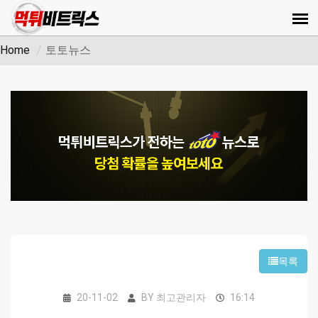
Home
토토뉴스
목록
20-11-02
BY
최고관리자
16:14