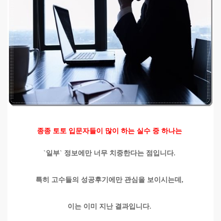
종종 토토 입문자들이 많이 하는 실수 중 하나는
`일부` 정보에만 너무 치중한다는 점입니다.
특히 고수들의 성공후기에만 관심을 보이시는데,
이는 이미 지난 결과입니다.