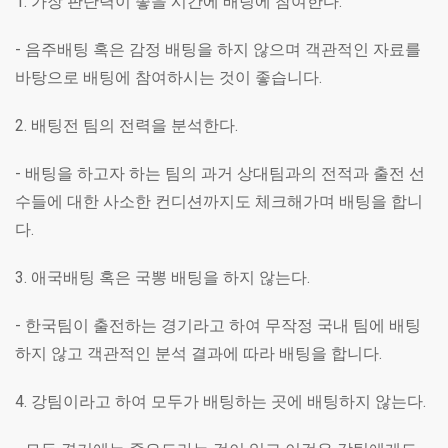
1. 가장 판단력이 좋을 시간에 배팅에 참여한다.
- 음주배팅 혹은 감정 배팅을 하지 않으며 객관적인 자료를
바탕으로 배팅에 참여하시는 것이 좋습니다.
2. 배팅전 팀의 전력을 분석한다.
- 배팅을 하고자 하는 팀의 과거 상대팀과의 전적과 출전 선
수들에 대한 사소한 컨디션까지도 체크해가며 배팅을 합니
다.
3. 애국배팅 혹은 국뽕 배팅을 하지 않는다.
- 한국팀이 출전하는 경기라고 하여 무작정 국내 팀에 배팅
하지 않고 객관적인 분석 결과에 따라 배팅을 합니다.
4. 강팀이라고 하여 모두가 배팅하는 곳에 배팅하지 않는다.