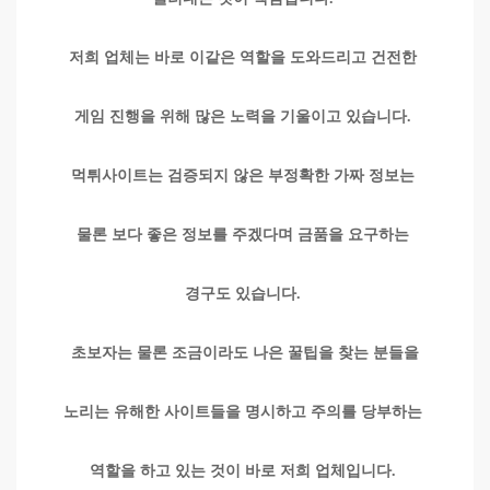
저희 업체는 바로 이같은 역할을 도와드리고 건전한
게임 진행을 위해 많은 노력을 기울이고 있습니다.
먹튀사이트는 검증되지 않은 부정확한 가짜 정보는
물론 보다 좋은 정보를 주겠다며 금품을 요구하는
경구도 있습니다.
초보자는 물론 조금이라도 나은 꿀팁을 찾는 분들을
노리는 유해한 사이트들을 명시하고 주의를 당부하는
역할을 하고 있는 것이 바로 저희 업체입니다.