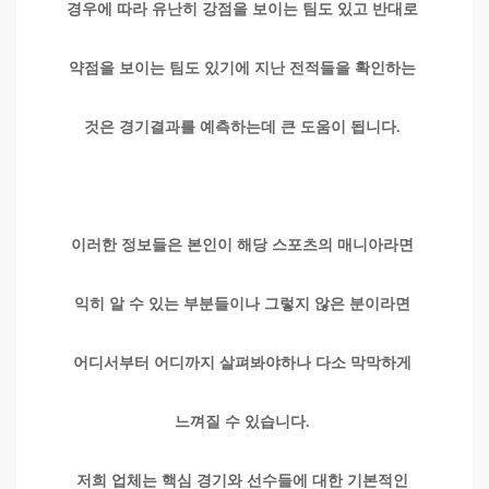
경우에 따라 유난히 강점을 보이는 팀도 있고 반대로
약점을 보이는 팀도 있기에 지난 전적들을 확인하는
것은 경기결과를 예측하는데 큰 도움이 됩니다.
이러한 정보들은 본인이 해당 스포츠의 매니아라면
익히 알 수 있는 부분들이나 그렇지 않은 분이라면
어디서부터 어디까지 살펴봐야하나 다소 막막하게
느껴질 수 있습니다.
저희 업체는 핵심 경기와 선수들에 대한 기본적인