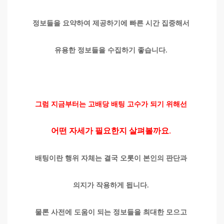
정보들을 요약하여 제공하기에 빠른 시간 집중해서
유용한 정보들을 수집하기 좋습니다.
그럼 지금부터는 고배당 배팅 고수가 되기 위해선
어떤 자세가 필요한지 살펴볼까요.
배팅이란 행위 자체는 결국 오롯이 본인의 판단과
의지가 작용하게 됩니다.
물론 사전에 도움이 되는 정보들을 최대한 모으고