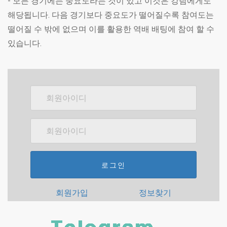
- 모든 경기에는 중요도라는 것이 있고 이것은 강팀에게도
해당됩니다. 다음 경기보다 중요도가 떨어질수록 참여도는
떨어질 수 밖에 없으며 이를 활용한 역배 배팅에 참여 할 수
있습니다.
로그인
회원가입
정보찾기