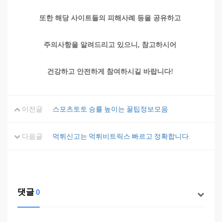
또한 해당 사이트들의 피해사례 등을 공유하고
주의사항을 알려드리고 있으니, 참고하시어
건강하고 안전하게 참여하시길 바랍니다!
이전글
스포츠토토 승률 높이는 꿀팁정보모음
다음글
먹튀신고는 먹튀비트릭스 빠르고 정확합니다.
댓글
0