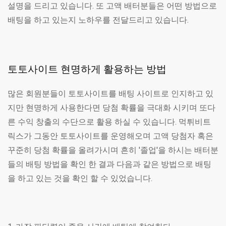
설명을 드리고 있습니다. 또 고액 배터분들은 어떤 방법으로
배팅을 하고 있는지 노하우를 전달드리고 있습니다.
토토사이트 현명하게 활용하는 방법
많은 회원분들이 토토사이트를 배팅 사이트로 인지하고 있
지만 현명하게 사용한다면 당첨 확률을 극대화 시키며 또다
른 수익 창출의 수단으로 활용 하실 수 있습니다. 먹튀비트
릭스가 그동안 토토사이트를 운영해오며 고액 당첨자 혹은
꾸준히 당첨 확률을 올려가시며 흔히 '졸업'을 하시는 배터분
들의 배팅 방법을 확인 한 결과 다음과 같은 방법으로 배팅
을 하고 있는 것을 확인 할 수 있었습니다.