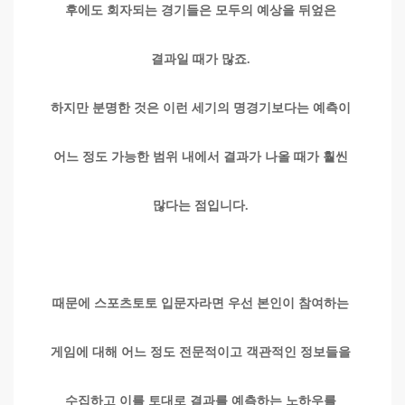
후에도 회자되는 경기들은 모두의 예상을 뒤엎은
결과일 때가 많죠.
하지만 분명한 것은 이런 세기의 명경기보다는 예측이
어느 정도 가능한 범위 내에서 결과가 나올 때가 훨씬
많다는 점입니다.
때문에 스포츠토토 입문자라면 우선 본인이 참여하는
게임에 대해 어느 정도 전문적이고 객관적인 정보들을
수집하고 이를 토대로 결과를 예측하는 노하우를