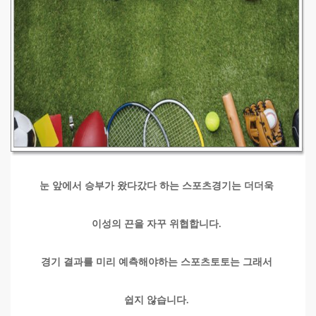
눈 앞에서 승부가 왔다갔다 하는 스포츠경기는 더더욱
이성의 끈을 자꾸 위협합니다.
경기 결과를 미리 예측해야하는 스포츠토토는 그래서
쉽지 않습니다.