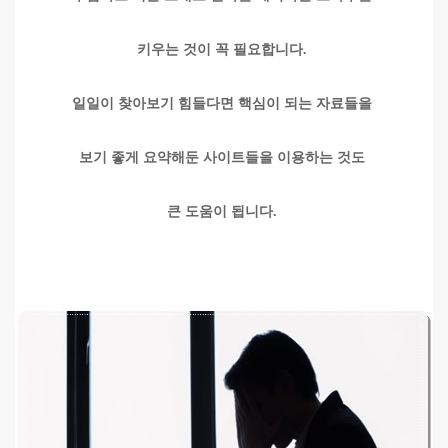
키우는 것이 꼭 필요합니다.
일일이 찾아보기 힘들다면 핵심이 되는 자료들을
보기 좋게 요약해둔 사이트들을 이용하는 것도
큰 도움이 됩니다.