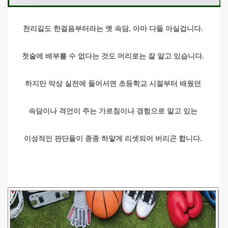
천리길도 한걸음부터라는 옛 속담, 아마 다들 아실겁니다.
첫술에 배부를 수 없다는 것도 머리로는 잘 알고 있습니다.
하지만 막상 실전에 들어서면 초등학교 시절부터 배웠던
속담이나 격언이 주는 가르침이나 경험으로 알고 있는
이성적인 판단들이 종종 하얗게 리셋되어 버리곤 합니다.