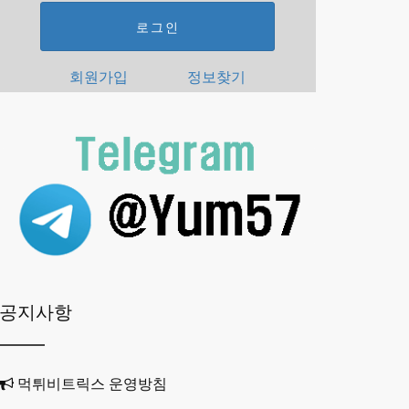
로그인
회원가입
정보찾기
공지사항
먹튀비트릭스 운영방침