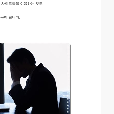
둔 사이트들을 이용하는 것도
도움이 됩니다.