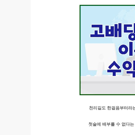
천리길도 한걸음부터라는 
첫술에 배부를 수 없다는