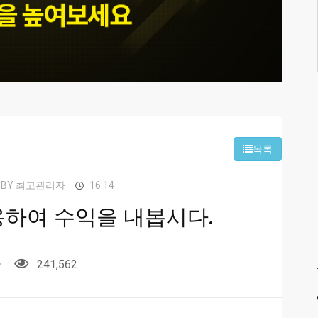
목록
BY
최고관리자
16:14
용하여 수익을 내봅시다.
241,562