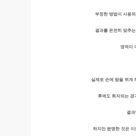
부정한 방법이 사용되
결과를 온전히 맞추는
영역이 
실제로 손에 땀을 쥐게 
후에도 회자되는 경
결과
하지만 분명한 것은 