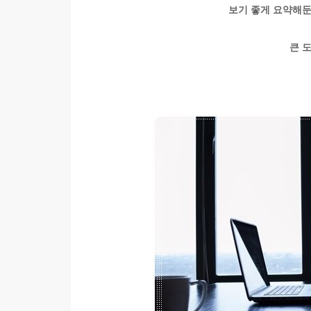
보기 좋게 요약해
큰 