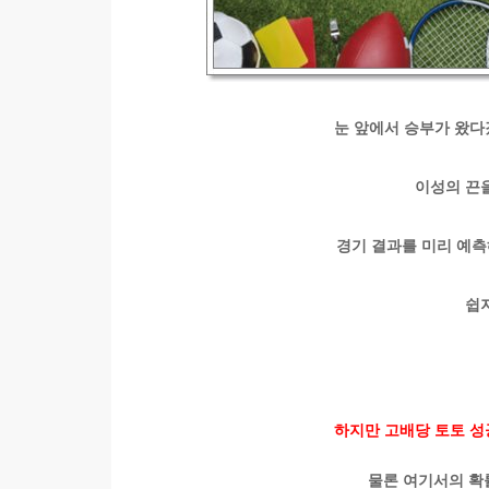
눈 앞에서 승부가 왔
이성의 끈
경기 결과를 미리 예
쉽
하지만 고배당 토토 
물론 여기서의 확률