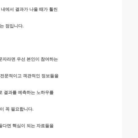
 내에서 결과가 나올 때가 훨씬
는 점입니다.
문자라면 우선 본인이 참여하는
도 전문적이고 객관적인 정보들을
로 결과를 예측하는 노하우를
이 꼭 필요합니다.
들다면 핵심이 되는 자료들을